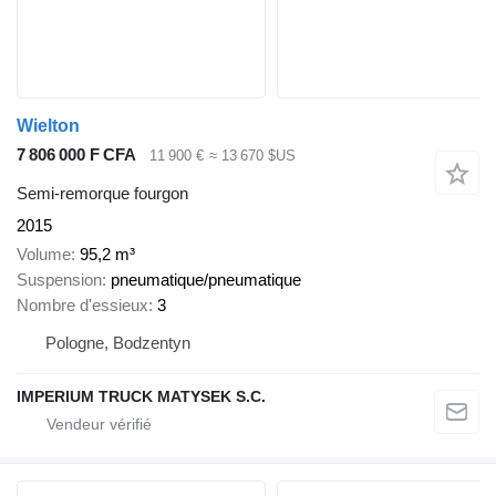
Wielton
7 806 000 F CFA
11 900 €
≈ 13 670 $US
Semi-remorque fourgon
2015
Volume
95,2 m³
Suspension
pneumatique/pneumatique
Nombre d'essieux
3
Pologne, Bodzentyn
IMPERIUM TRUCK MATYSEK S.C.