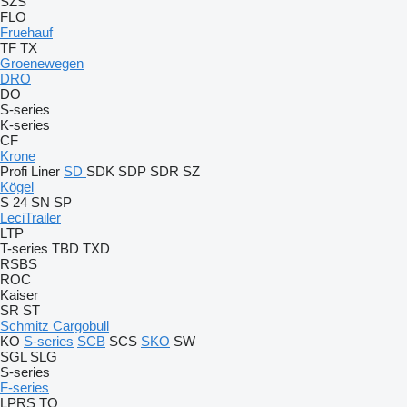
SZS
FLO
Fruehauf
TF
TX
Groenewegen
DRO
DO
S-series
K-series
CF
Krone
Profi Liner
SD
SDK
SDP
SDR
SZ
Kögel
S 24
SN
SP
LeciTrailer
LTP
T-series
TBD
TXD
RSBS
ROC
Kaiser
SR
ST
Schmitz Cargobull
KO
S-series
SCB
SCS
SKO
SW
SGL
SLG
S-series
F-series
LPRS
TO