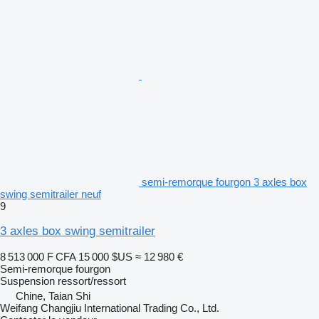
semi-remorque fourgon 3 axles box
swing semitrailer neuf
9
3 axles box swing semitrailer
8 513 000 F CFA
15 000 $US
≈ 12 980 €
Semi-remorque fourgon
Suspension
ressort/ressort
Chine, Taian Shi
Weifang Changjiu International Trading Co., Ltd.