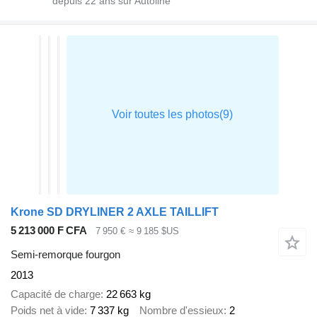
depuis
22
ans sur Autoline
Krone SD DRYLINER 2 AXLE TAILLIFT
5 213 000 F CFA
7 950 €
≈ 9 185 $US
Semi-remorque fourgon
2013
Capacité de charge
22 663 kg
Poids net à vide
7 337 kg
Nombre d'essieux
2