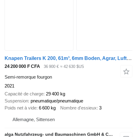
Knapen Trailers K 200, 61m³, 6mm Boden, Agrar, Luft-Lift, BPW
24 200 000 F CFA
36 900 €
≈ 42 630 $US
Semi-remorque fourgon
2021
Capacité de charge
29 400 kg
Suspension
pneumatique/pneumatique
Poids net à vide
6 600 kg
Nombre d'essieux
3
Allemagne, Sittensen
alga Nutzfahrzeug- und Baumaschinen GmbH & Co. KG