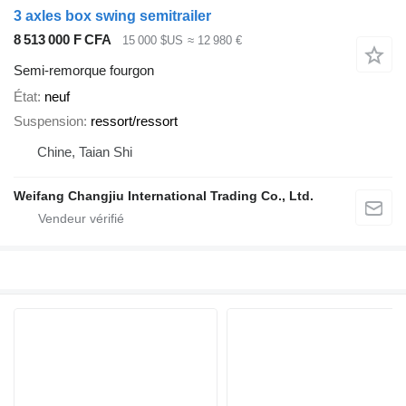
3 axles box swing semitrailer
8 513 000 F CFA
15 000 $US
≈ 12 980 €
Semi-remorque fourgon
État
neuf
Suspension
ressort/ressort
Chine, Taian Shi
Weifang Changjiu International Trading Co., Ltd.