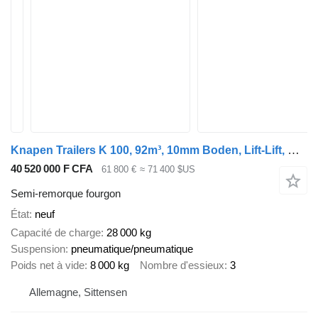
Knapen Trailers K 100, 92m³, 10mm Boden, Lift-Lift, BPW
40 520 000 F CFA
61 800 €
≈ 71 400 $US
Semi-remorque fourgon
État
neuf
Capacité de charge
28 000 kg
Suspension
pneumatique/pneumatique
Poids net à vide
8 000 kg
Nombre d'essieux
3
Allemagne, Sittensen