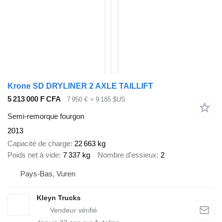
Krone SD DRYLINER 2 AXLE TAILLIFT
5 213 000 F CFA
7 950 €
≈ 9 185 $US
Semi-remorque fourgon
2013
Capacité de charge
22 663 kg
Poids net à vide
7 337 kg
Nombre d'essieux
2
Pays-Bas, Vuren
Kleyn Trucks