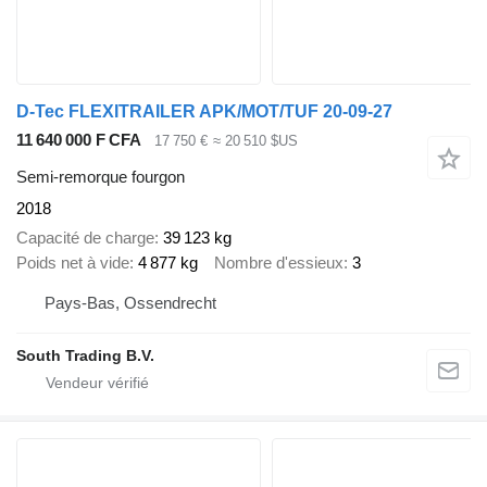
D-Tec FLEXITRAILER APK/MOT/TUF 20-09-27
11 640 000 F CFA
17 750 €
≈ 20 510 $US
Semi-remorque fourgon
2018
Capacité de charge
39 123 kg
Poids net à vide
4 877 kg
Nombre d'essieux
3
Pays-Bas, Ossendrecht
South Trading B.V.