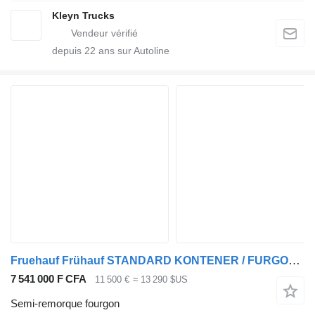
Kleyn Trucks
depuis
22
ans sur Autoline
Fruehauf Frühauf STANDARD KONTENER / FURGON / OSIE SAF / ROLETA
7 541 000 F CFA
11 500 €
≈ 13 290 $US
Semi-remorque fourgon