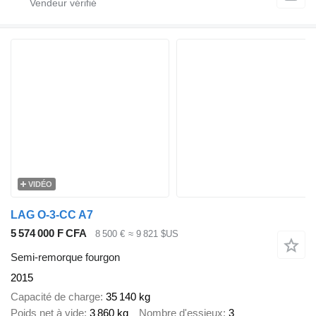
VIDÉO
LAG O-3-CC A7
5 574 000 F CFA
8 500 €
≈ 9 821 $US
Semi-remorque fourgon
2015
Capacité de charge
35 140 kg
Poids net à vide
3 860 kg
Nombre d'essieux
3