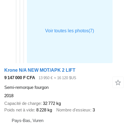
Krone N/A NEW MOT/APK 2 LIFT
9 147 000 F CFA
13 950 €
≈ 16 120 $US
Semi-remorque fourgon
2018
Capacité de charge
32 772 kg
Poids net à vide
8 228 kg
Nombre d'essieux
3
Pays-Bas, Vuren