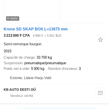
VIDÉO
Krone SD SKAP BOX L=13675 mm
3 213 000 F CFA
4 900 €
≈ 5 661 $US
Semi-remorque fourgon
2015
Capacité de charge
33 700 kg
Suspension
pneumatique/pneumatique
Poids net à vide
9 300 kg
Nombre d'essieux
3
Estonie, Lääne-Harju Vald
KB AUTO EESTI OÜ