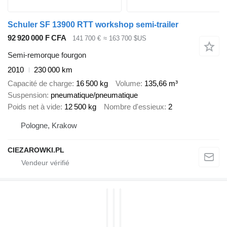
Schuler SF 13900 RTT workshop semi-trailer
92 920 000 F CFA
141 700 €
≈ 163 700 $US
Semi-remorque fourgon
2010
230 000 km
Capacité de charge
16 500 kg
Volume
135,66 m³
Suspension
pneumatique/pneumatique
Poids net à vide
12 500 kg
Nombre d'essieux
2
Pologne, Krakow
CIEZAROWKI.PL