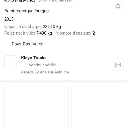
5 213 000 F CFA
7 950 €
≈ 9 185 $US
Semi-remorque fourgon
2013
Capacité de charge
22 510 kg
Poids net à vide
7 490 kg
Nombre d'essieux
2
Pays-Bas, Vuren
Kleyn Trucks
depuis
22
ans sur Autoline