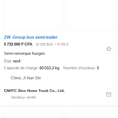
ZW -Group box semi-trailer
5 732 000 F CFA
10 100 $US
≈ 8 742 €
Semi-remorque fourgon
État
neuf
Capacité de charge
60 010,3 kg
Nombre d'essieux
3
Chine, Ji Nan Shi
CNHTC Sino Howo Truck Co., Ltd.