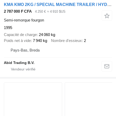
KMA KMO 2KG / SPECIAL MACHINE TRAILER / HYDRAULIC MACHINE TAIL LIFT
2 787 000 F CFA
4 250 €
≈ 4 910 $US
Semi-remorque fourgon
1995
Capacité de charge
24 060 kg
Poids net à vide
7 940 kg
Nombre d'essieux
2
Pays-Bas, Breda
Abid Trading B.V.