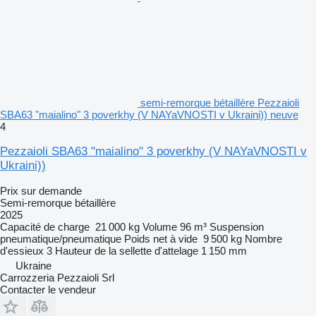
semi-remorque bétaillère Pezzaioli
SBA63 "maialino" 3 poverkhy (V NAYaVNOSTI v Ukraini)) neuve
4
Pezzaioli SBA63 "maialino" 3 poverkhy (V NAYaVNOSTI v
Ukraini))
Prix sur demande
Semi-remorque bétaillère
2025
Capacité de charge
21 000 kg
Volume
96 m³
Suspension
pneumatique/pneumatique
Poids net à vide
9 500 kg
Nombre
d'essieux
3
Hauteur de la sellette d'attelage
1 150 mm
Ukraine
Carrozzeria Pezzaioli Srl
Contacter le vendeur