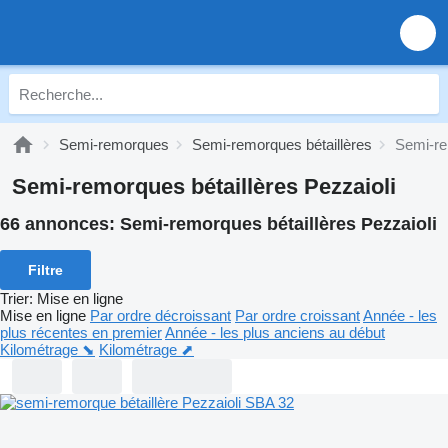
Semi-remorques
Semi-remorques bétaillères
Semi-re
Semi-remorques bétaillères Pezzaioli
66 annonces:
Semi-remorques bétaillères Pezzaioli
Filtre
Trier
:
Mise en ligne
Mise en ligne
Par ordre décroissant
Par ordre croissant
Année - les
plus récentes en premier
Année - les plus anciens au début
Kilométrage ⬊
Kilométrage ⬈