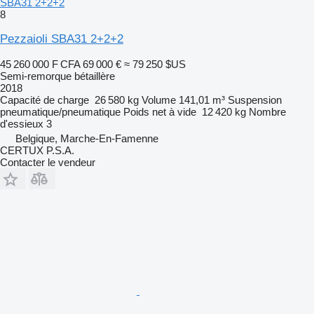
SBA31 2+2+2
8
Pezzaioli SBA31 2+2+2
45 260 000 F CFA
69 000 €
≈ 79 250 $US
Semi-remorque bétaillère
2018
Capacité de charge
26 580 kg
Volume
141,01 m³
Suspension
pneumatique/pneumatique
Poids net à vide
12 420 kg
Nombre
d'essieux
3
Belgique, Marche-En-Famenne
CERTUX P.S.A.
Contacter le vendeur