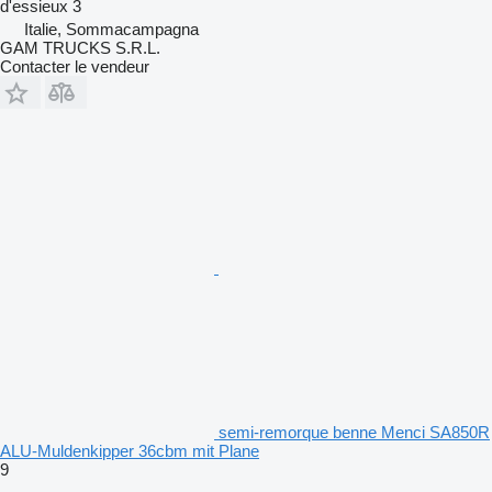
d'essieux
3
Italie, Sommacampagna
GAM TRUCKS S.R.L.
Contacter le vendeur
semi-remorque benne Menci SA850R
ALU-Muldenkipper 36cbm mit Plane
9