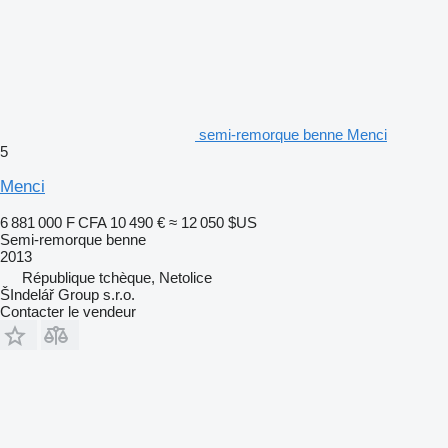
semi-remorque benne Menci
5
Menci
6 881 000 F CFA
10 490 €
≈ 12 050 $US
Semi-remorque benne
2013
République tchèque, Netolice
ŠIndelář Group s.r.o.
Contacter le vendeur