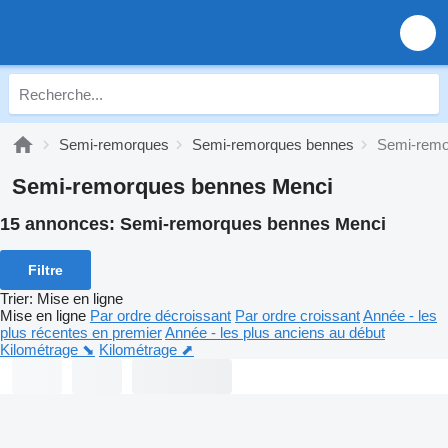
Semi-remorques
Semi-remorques bennes
Semi-remo
Semi-remorques bennes Menci
15 annonces:
Semi-remorques bennes Menci
Filtre
Trier
:
Mise en ligne
Mise en ligne
Par ordre décroissant
Par ordre croissant
Année - les
plus récentes en premier
Année - les plus anciens au début
Kilométrage ⬊
Kilométrage ⬈