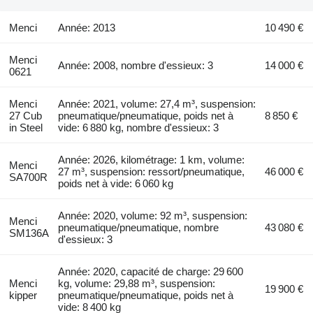
Menci
Année: 2013
10 490 €
Menci
Année: 2008, nombre d'essieux: 3
14 000 €
0621
Menci
Année: 2021, volume: 27,4 m³, suspension:
27 Cub
pneumatique/pneumatique, poids net à
8 850 €
in Steel
vide: 6 880 kg, nombre d'essieux: 3
Année: 2026, kilométrage: 1 km, volume:
Menci
27 m³, suspension: ressort/pneumatique,
46 000 €
SA700R
poids net à vide: 6 060 kg
Année: 2020, volume: 92 m³, suspension:
Menci
pneumatique/pneumatique, nombre
43 080 €
SM136A
d'essieux: 3
Année: 2020, capacité de charge: 29 600
Menci
kg, volume: 29,88 m³, suspension:
19 900 €
kipper
pneumatique/pneumatique, poids net à
vide: 8 400 kg