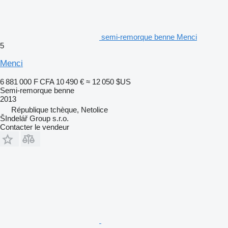
semi-remorque benne Menci
5
Menci
6 881 000 F CFA
10 490 €
≈ 12 050 $US
Semi-remorque benne
2013
République tchèque, Netolice
ŠIndelář Group s.r.o.
Contacter le vendeur