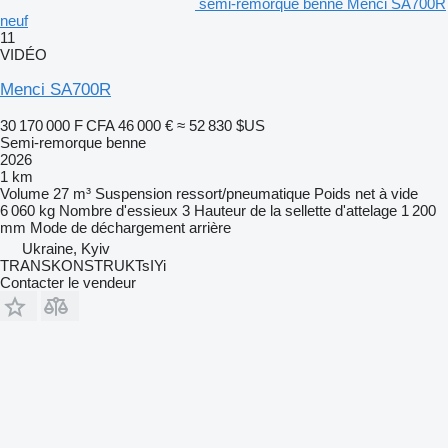
semi-remorque benne Menci SA700R
neuf
11
VIDÉO
Menci SA700R
30 170 000 F CFA
46 000 €
≈ 52 830 $US
Semi-remorque benne
2026
1 km
Volume
27 m³
Suspension
ressort/pneumatique
Poids net à vide
6 060 kg
Nombre d'essieux
3
Hauteur de la sellette d'attelage
1 200
mm
Mode de déchargement
arrière
Ukraine, Kyiv
TRANSKONSTRUKTsIYi
Contacter le vendeur