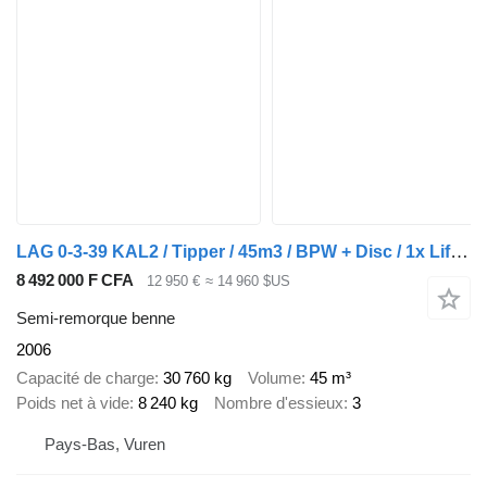
LAG 0-3-39 KAL2 / Tipper / 45m3 / BPW + Disc / 1x Lift Axle
8 492 000 F CFA
12 950 €
≈ 14 960 $US
Semi-remorque benne
2006
Capacité de charge
30 760 kg
Volume
45 m³
Poids net à vide
8 240 kg
Nombre d'essieux
3
Pays-Bas, Vuren