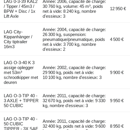
LAG 0-3-39 KAL2
Année: 2006, capacité de charge:
/ Tipper / 45m3 /
30 760 kg, volume: 45 m³, poids
12 950 €
BPW + Disc / 1x
net à vide: 8 240 kg, nombre
Lift Axle
d'essieux: 3
Année: 2004, capacité de charge:
LAG City-
26 300 kg, suspension:
Kippanhänger /
pneumatique/pneumatique, poids
4 500 €
City tiptrailer
net à vide: 3 700 kg, nombre
16m3
d'essieux: 2
LAG O-3-40 K 3
assige oplegger
Année: 2002, capacité de charge:
met 53m³
29 900 kg, poids net à vide:
9 900 €
schrootkipper met
10 100 kg, nombre d'essieux: 3
deuren
LAG O-3-TIP 40 -
Année: 2011, capacité de charge:
3 AXLE + TIPPER
32 670 kg, poids net à vide: 9 330
9 950 €
50 CUBIC
kg, nombre d'essieux: 3
LAG O-3-TIP 40 -
Année: 2011, capacité de charge:
50 CUBIC
32 400 kg, poids net à vide: 9 600
8 950 €
TIPPER - 3X SAF