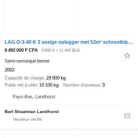
LAG O-3-40 K 3 assige oplegger met 53m³ schrootkipper met deuren
6 492 000 F CFA
9 900 €
≈ 11 440 $US
Semi-remorque benne
2002
Capacité de charge
29 900 kg
Poids net à vide
10 100 kg
Nombre d'essieux
3
Pays-Bas, Landhorst
Bart Straatman Landhorst