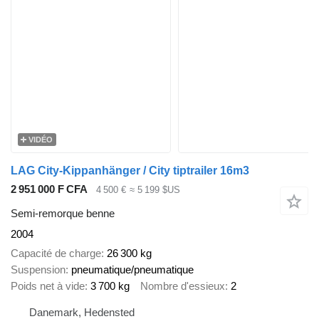
VIDÉO
LAG City-Kippanhänger / City tiptrailer 16m3
2 951 000 F CFA
4 500 €
≈ 5 199 $US
Semi-remorque benne
2004
Capacité de charge
26 300 kg
Suspension
pneumatique/pneumatique
Poids net à vide
3 700 kg
Nombre d'essieux
2
Danemark, Hedensted