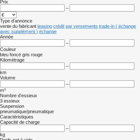
Prix
–
Type d'annonce
vente
du fabricant
leasing
crédit
par versements
trade-in ( échange
avec supplément )
échange
Année
–
Couleur
bleu foncé
gris
rouge
Kilométrage
–
km
Volume
–
m³
Nombre d'essieux
3 essieux
Suspension
pneumatique/pneumatique
Caractéristiques
Capacité de charge
–
kg
Poids net à vide