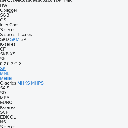
DHKA
DHKS
DK
EDK
SDS
TDK
TMK
HW
Oplegger
SGB
GS
Inter Cars
S-series
S-series
T-series
SKD
SKM
SP
K-series
CF
SKB
XS
SK
0-2
0-3
O-3
SK
MNL
Meiller
G-series
MHKS
MHPS
SA
SL
SD
MPS
EURO
K-series
SVF
EDK
OL
NS
S-series