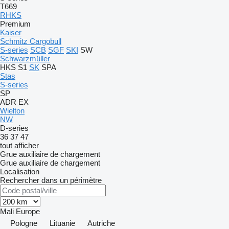
T669
RHKS
Premium
Kaiser
Schmitz Cargobull
S-series
SCB
SGF
SKI
SW
Schwarzmüller
HKS
S1
SK
SPA
Stas
S-series
SP
ADR
EX
Wielton
NW
D-series
36
37
47
tout afficher
Grue auxiliaire de chargement
Grue auxiliaire de chargement
Localisation
Rechercher dans un périmètre
Mali
Europe
Pologne
Lituanie
Autriche