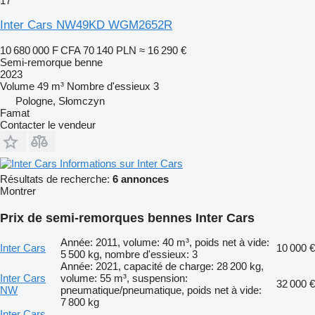
17
Inter Cars NW49KD WGM2652R
10 680 000 F CFA
70 140 PLN
≈ 16 290 €
Semi-remorque benne
2023
Volume
49 m³
Nombre d'essieux
3
Pologne, Słomczyn
Famat
Contacter le vendeur
Informations sur Inter Cars
Résultats de recherche:
6 annonces
Montrer
Prix de semi-remorques bennes Inter Cars
Année: 2011, volume: 40 m³, poids net à vide:
Inter Cars
10 000 €
5 500 kg, nombre d'essieux: 3
Année: 2021, capacité de charge: 28 200 kg,
Inter Cars
volume: 55 m³, suspension:
32 000 €
NW
pneumatique/pneumatique, poids net à vide:
7 800 kg
Inter Cars