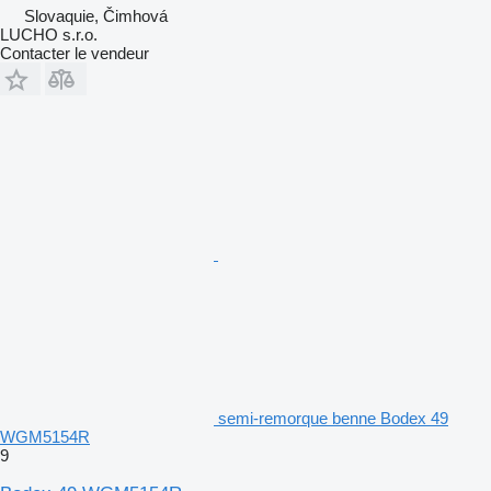
Slovaquie, Čimhová
LUCHO s.r.o.
Contacter le vendeur
semi-remorque benne Bodex 49
WGM5154R
9