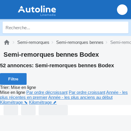
Semi-remorques
Semi-remorques bennes
Semi-remo
Semi-remorques bennes Bodex
52 annonces:
Semi-remorques bennes Bodex
Filtre
Trier
:
Mise en ligne
Mise en ligne
Par ordre décroissant
Par ordre croissant
Année - les
plus récentes en premier
Année - les plus anciens au début
Kilométrage ⬊
Kilométrage ⬈