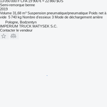
13 050 000 F CFA
19 900 €
≈ 22 860 $US
Semi-remorque benne
2019
Volume
31,68 m³
Suspension
pneumatique/pneumatique
Poids net à
vide
5 740 kg
Nombre d'essieux
3
Mode de déchargement
arrière
Pologne, Bodzentyn
IMPERIUM TRUCK MATYSEK S.C.
Contacter le vendeur