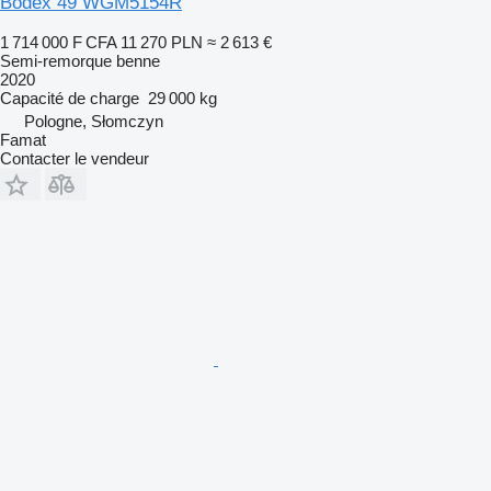
Bodex 49 WGM5154R
1 714 000 F CFA
11 270 PLN
≈ 2 613 €
Semi-remorque benne
2020
Capacité de charge
29 000 kg
Pologne, Słomczyn
Famat
Contacter le vendeur