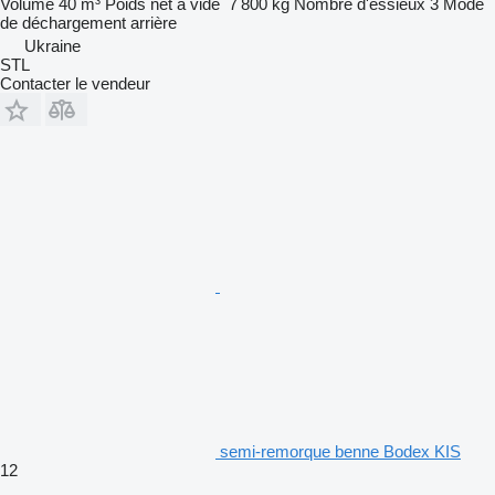
Volume
40 m³
Poids net à vide
7 800 kg
Nombre d'essieux
3
Mode
de déchargement
arrière
Ukraine
STL
Contacter le vendeur
semi-remorque benne Bodex KIS
12