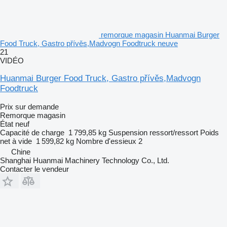
remorque magasin Huanmai Burger
Food Truck, Gastro přívěs,Madvogn Foodtruck neuve
21
VIDÉO
Huanmai Burger Food Truck, Gastro přívěs,Madvogn
Foodtruck
Prix sur demande
Remorque magasin
État
neuf
Capacité de charge
1 799,85 kg
Suspension
ressort/ressort
Poids
net à vide
1 599,82 kg
Nombre d'essieux
2
Chine
Shanghai Huanmai Machinery Technology Co., Ltd.
Contacter le vendeur