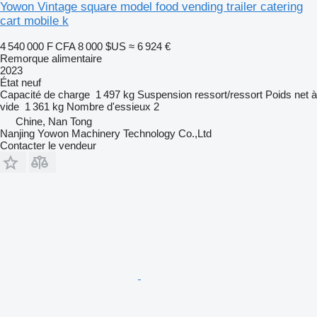
Yowon Vintage square model food vending trailer catering
cart mobile k
4 540 000 F CFA
8 000 $US
≈ 6 924 €
Remorque alimentaire
2023
État
neuf
Capacité de charge
1 497 kg
Suspension
ressort/ressort
Poids net à
vide
1 361 kg
Nombre d'essieux
2
Chine, Nan Tong
Nanjing Yowon Machinery Technology Co.,Ltd
Contacter le vendeur