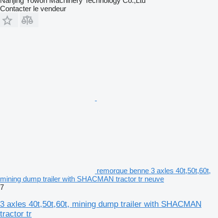
Nanjing Yowon Machinery Technology Co.,Ltd
Contacter le vendeur
remorque benne 3 axles 40t,50t,60t,
mining dump trailer with SHACMAN tractor tr neuve
7
3 axles 40t,50t,60t, mining dump trailer with SHACMAN
tractor tr