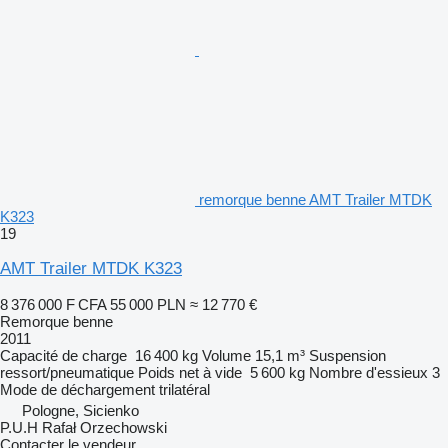
remorque benne AMT Trailer MTDK
K323
19
AMT Trailer MTDK K323
8 376 000 F CFA
55 000 PLN
≈ 12 770 €
Remorque benne
2011
Capacité de charge
16 400 kg
Volume
15,1 m³
Suspension
ressort/pneumatique
Poids net à vide
5 600 kg
Nombre d'essieux
3
Mode de déchargement
trilatéral
Pologne, Sicienko
P.U.H Rafał Orzechowski
Contacter le vendeur