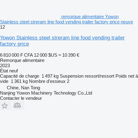
remorque alimentaire Yowon
Stainless steel streram line food vending trailer factory price neuve
12
Yowon Stainless steel streram line food vending trailer
factory price
6 810 000 F CFA
12 000 $US
≈ 10 390 €
Remorque alimentaire
2023
État
neuf
Capacité de charge
1 497 kg
Suspension
ressort/ressort
Poids net à
vide
1 361 kg
Nombre d'essieux
2
Chine, Nan Tong
Nanjing Yowon Machinery Technology Co.,Ltd
Contacter le vendeur