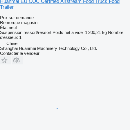
Huanmai EU COC Certified Airstream Food Truck Food
Trailer
Prix sur demande
Remorque magasin
État
neuf
Suspension
ressort/ressort
Poids net à vide
1 200,21 kg
Nombre
d'essieux
1
Chine
Shanghai Huanmai Machinery Technology Co., Ltd.
Contacter le vendeur