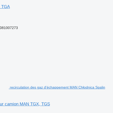
N TGA
1081007273
recirculation des gaz d'échappement MAN Chłodnica Spalin
pour camion MAN TGX, TGS