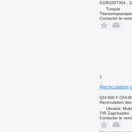
51081007304 , 
Turquie
Titaniumsparepar
Contacter le ven
1
Recirculatio
524 600 F CFA
8
Recirculation de
Ukraine, Muk
TIR Zapchastini
Contacter le ven