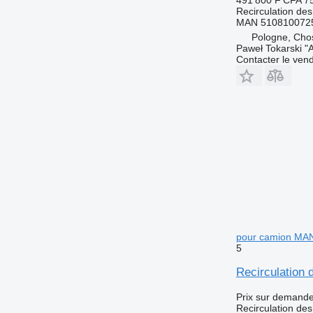
Recirculation de
MAN 5108100725
Pologne, Cho
Paweł Tokarski "
Contacter le ven
pour camion M
5
Recirculatio
Prix sur demand
Recirculation de