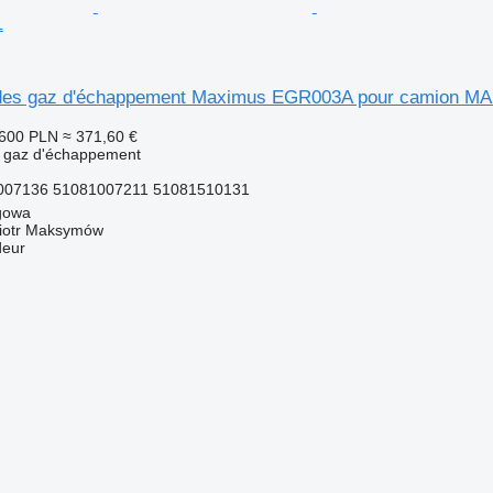
L
n des gaz d'échappement Maximus EGR003A pour camion M
 600 PLN
≈ 371,60 €
s gaz d'échappement
07136 51081007211 51081510131
gowa
iotr Maksymów
deur