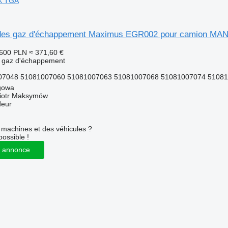
X TGA
n des gaz d'échappement Maximus EGR002 pour camion M
 600 PLN
≈ 371,60 €
s gaz d'échappement
7048 51081007060 51081007063 51081007068 51081007074 510810
gowa
iotr Maksymów
deur
machines et des véhicules ?
possible !
 annonce