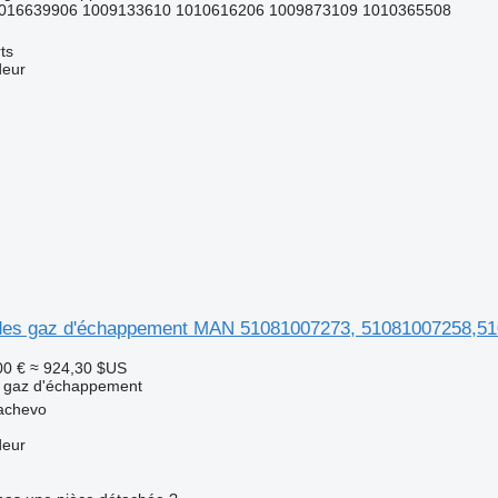
1016639906 1009133610 1010616206 1009873109 1010365508
ts
deur
n des gaz d'échappement MAN 51081007273, 51081007258,
00 €
≈ 924,30 $US
s gaz d'échappement
achevo
deur