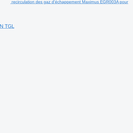
recirculation des gaz d'échappement Maximus EGR003A pour
AN TGL