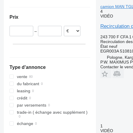
Pays-Bas
Ukraine
camion MAN TG
4
Danemark
VIDÉO
Prix
Portugal
Estonie
Recirculatio
–
Allemagne
243 700 F CFA
1
Italie
Recirculation de
État
neuf
Belgique
EGR003A 510810
tout afficher
Pologne, Kar
P.W. MAXIMUS P
Contacter le ven
Type d'annonce
vente
du fabricant
leasing
crédit
par versements
trade-in ( échange avec supplément )
échange
1
VIDÉO