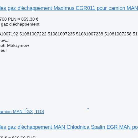
n des gaz d'échappement Maximus EGR011 pour camion MA
 700 PLN
≈ 859,30 €
s gaz d'échappement
1007192 51081007222 51081007235 51081007238 51081007258 5
gowa
iotr Maksymów
deur
camion MAN TGX, TGS
n des gaz d'échappement MAN Chłodnica Spalin EGR MAN 
50 €
≈ 866,60 $US