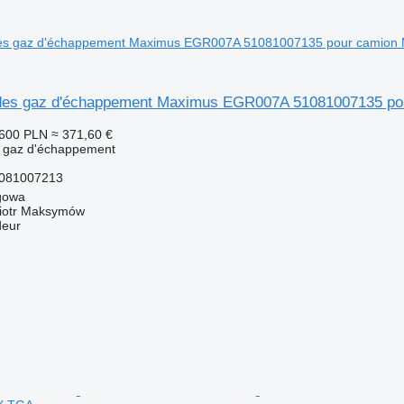
n des gaz d'échappement Maximus EGR007A 51081007135 p
 600 PLN
≈ 371,60 €
s gaz d'échappement
081007213
gowa
iotr Maksymów
deur