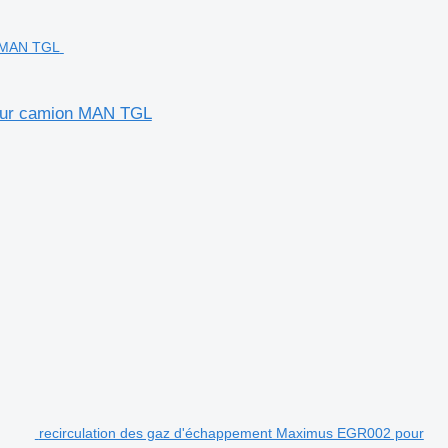
our camion MAN TGL
recirculation des gaz d'échappement Maximus EGR002 pour