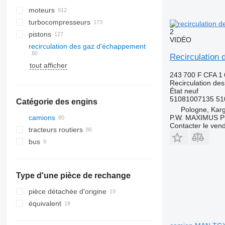
moteurs
turbocompresseurs
2
pistons
VIDÉO
recirculation des gaz d'échappement
Recirculatio
tout afficher
243 700 F CFA
1
Recirculation de
État
neuf
51081007135 51
Catégorie des engins
Pologne, Kar
P.W. MAXIMUS P
camions
Contacter le ven
tracteurs routiers
bus
Type d'une pièce de rechange
pièce détachée d'origine
équivalent