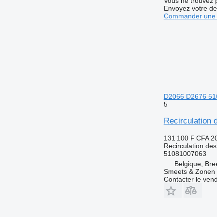
Vous ne trouvez 
Envoyez votre de
Commander une 
D2066 D2676 51
5
Recirculatio
131 100 F CFA
2
Recirculation de
51081007063
Belgique, Bre
Smeets & Zonen 
Contacter le ven