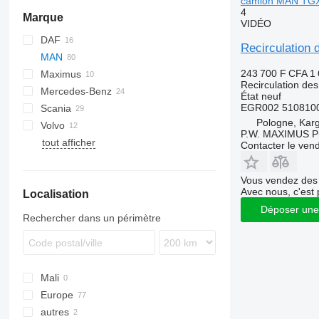
camion MAN TG
4
Marque
VIDÉO
DAF
Recirculatio
MAN
CF
EuroCargo
243 700 F CFA
1
Maximus
XF
TGA
Recirculation de
Mercedes-Benz
TGL
État
neuf
EGR002 5108100
Scania
TGM
A-Class
Maxity
Pologne, Kar
Volvo
TGS
Actros
R-series
P.W. MAXIMUS P
tout afficher
TGX
Antos
FL
Contacter le ven
Arocs
FMX
TGX 28.480
Atego
Vous vendez des 
Avec nous, c'est 
Localisation
Econic
Déposer une
MB
Rechercher dans un périmètre
Mali
Europe
autres
Pologne