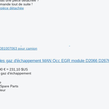
pas une pièce détachée ?
mande tout de suite !
pièce détachée
081007063 pour camion
n des gaz d'échappement MAN Occ EGR module D2066 D267
00 €
≈ 231,10 $US
s gaz d'échappement
e
Spare Parts
deur