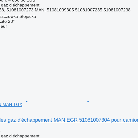
s gaz d'échappement
8, 51081007273 MAN, 51081009305 51081007235 51081007238
szczówka Stojecka
Auto 23"
deur
AN MAN TGX
n des gaz d'échappement MAN EGR 51081007304 pour cam
e
s gaz d'échappement