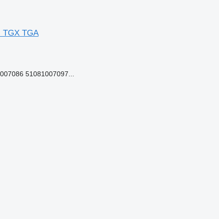
AN TGX TGA
07086 51081007097...