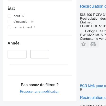
Recirculatio
État
563 400 F CFA
3
neuf
Recirculation de
d'occasion
État
neuf
EGR011 OE 5108
remis à neuf
Pologne, Kar
P.W. MAXIMUS P
Contacter le ven
Année
–
Pas assez de filtres ?
EGR MAN pour 
6
Proposer une modification
Recirculatio
491 800 F CFA
7