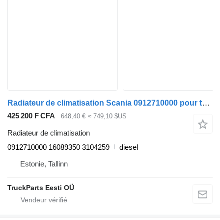
Radiateur de climatisation Scania 0912710000 pour tracteur routier Scania P,G,R,T-series (2004-2017)
425 200 F CFA
648,40 €
≈ 749,10 $US
Radiateur de climatisation
0912710000 16089350 3104259
diesel
Estonie, Tallinn
TruckParts Eesti OÜ