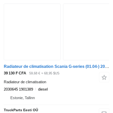
Radiateur de climatisation Scania G-series (01.04-) 2030645 1901389 pour tracteur routier Scania P,G,R,T-series (2004-2017)
39 130 F CFA
59,68 €
≈ 68,95 $US
Radiateur de climatisation
2030645 1901389
diesel
Estonie, Tallinn
TruckParts Eesti OÜ