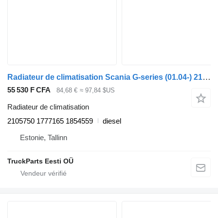
Radiateur de climatisation Scania G-series (01.04-) 2105750 pour tracteur routier Scania P,G,R,T-series (2004-2017)
55 530 F CFA
84,68 €
≈ 97,84 $US
Radiateur de climatisation
2105750 1777165 1854559
diesel
Estonie, Tallinn
TruckParts Eesti OÜ