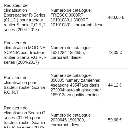
Radiateur de
climatisation
Numéro de catalogue:
Eberspächer R-Series
FRESCO3000RT
480,65 €
(01.13-) pour tracteur
10101083.1 3000RT
routier Scania P,G,R,T-
101010831, carburant: diesel
series (2004-2017)
Radiateur de
climatisation MODINE,
Numéro de catalogue:
SCANIA pour tracteur
1921284 1854555,
73,39 €
routier Scania P,G,R,T-
carburant: diesel
series (2004-2017)
Numéro de catalogue:
Radiateur de
350395 numery zamienne:
climatisation pour
4seasons 43547aks dasis
44,12 €
tracteur routier Scania
272004nauto air gloucester
P,G,R,T
169013ava quality cooling...
Radiateur de
climatisation Scania G-
Numéro de catalogue:
series (01.04-) pour
2030645 1901389,
59,68 €
tracteur routier Scania
carburant: diesel
P,G,R,T-series (2004-