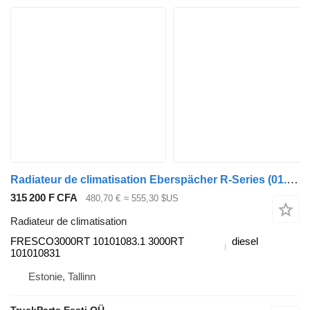
Radiateur de climatisation Eberspächer R-Series (01.13-) FRESCO3000RT pour tracteur routier Scania P,G,R,T-series (2004-2017)
315 200 F CFA
480,70 €
≈ 555,30 $US
Radiateur de climatisation
FRESCO3000RT 10101083.1 3000RT
diesel
101010831
Estonie, Tallinn