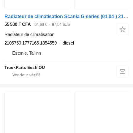
Radiateur de climatisation Scania G-series (01.04-) 2105750 pour tracteur routier Scania P,G,R,T-series (2004-2017)
55 530 F CFA
84,68 €
≈ 97,84 $US
Radiateur de climatisation
2105750 1777165 1854559
diesel
Estonie, Tallinn
TruckParts Eesti OÜ