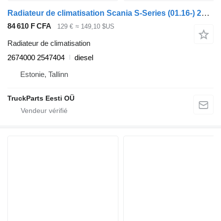
Radiateur de climatisation Scania S-Series (01.16-) 2674000 2547404 pour tracteur routier Scania L,P,G,R,S-series (2016-)
84 610 F CFA
129 €
≈ 149,10 $US
Radiateur de climatisation
2674000 2547404
diesel
Estonie, Tallinn
TruckParts Eesti OÜ