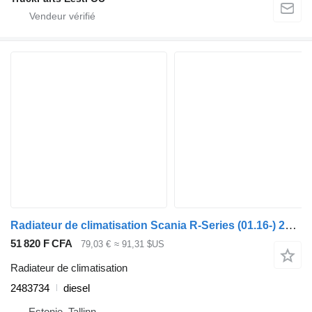
Radiateur de climatisation Scania R-Series (01.16-) 2483734 pour tracteur routier Scania L,P,G,R,S-series (2016-)
51 820 F CFA
79,03 €
≈ 91,31 $US
Radiateur de climatisation
2483734
diesel
Estonie, Tallinn