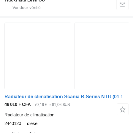
TruckParts Eesti OÜ
Radiateur de climatisation Scania R-Series NTG (01.16-) 2440120 pour tracteur routier Scania L,P,G,R,S-series (2016-)
46 010 F CFA
70,16 €
≈ 81,06 $US
Radiateur de climatisation
2440120
diesel