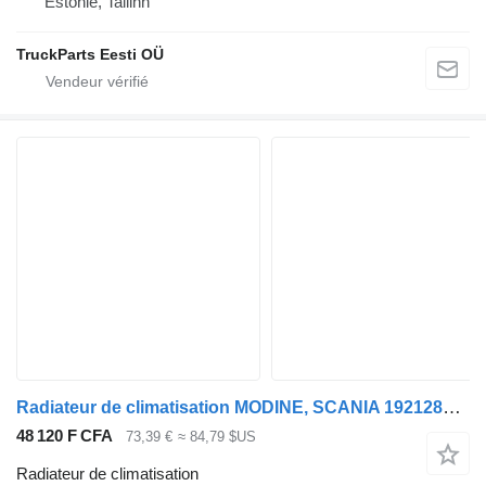
Estonie, Tallinn
TruckParts Eesti OÜ
Radiateur de climatisation MODINE, SCANIA 1921284 1854555 pour tracteur routier Scania P,G,R,T-series (2004-2017)
48 120 F CFA
73,39 €
≈ 84,79 $US
Radiateur de climatisation