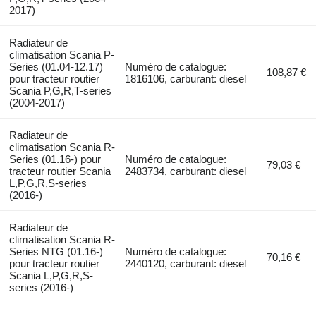
2017)
Radiateur de
climatisation Scania P-
Series (01.04-12.17)
Numéro de catalogue:
108,87 €
pour tracteur routier
1816106, carburant: diesel
Scania P,G,R,T-series
(2004-2017)
Radiateur de
climatisation Scania R-
Series (01.16-) pour
Numéro de catalogue:
79,03 €
tracteur routier Scania
2483734, carburant: diesel
L,P,G,R,S-series
(2016-)
Radiateur de
climatisation Scania R-
Series NTG (01.16-)
Numéro de catalogue:
70,16 €
pour tracteur routier
2440120, carburant: diesel
Scania L,P,G,R,S-
series (2016-)