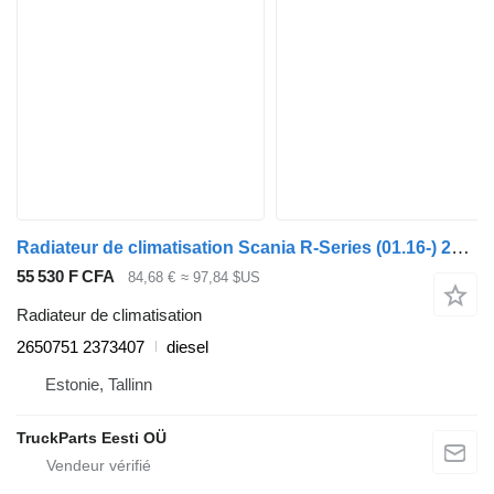
Radiateur de climatisation Scania R-Series (01.16-) 2650751 2373407 pour tracteur routier Scania L,P,G,R,S-series (2016-)
55 530 F CFA
84,68 €
≈ 97,84 $US
Radiateur de climatisation
2650751 2373407
diesel
Estonie, Tallinn
TruckParts Eesti OÜ