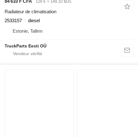
84 610 F CFA
129 €
≈ 149,10 $US
Radiateur de climatisation
2533157
diesel
Estonie, Tallinn
TruckParts Eesti OÜ