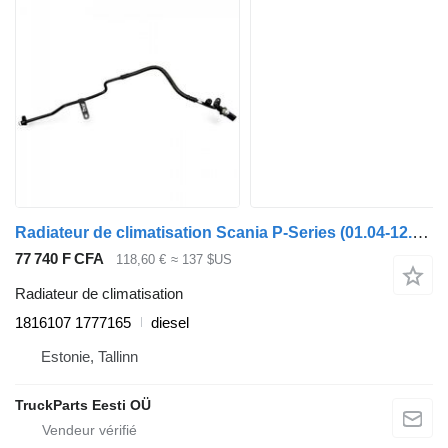
Radiateur de climatisation Scania P-Series (01.04-12.17) 1816107 1777165 pour tracteur routier Scania P,G,R,T-series (2004-2017)
77 740 F CFA
118,60 €
≈ 137 $US
Radiateur de climatisation
1816107 1777165
diesel
Estonie, Tallinn
TruckParts Eesti OÜ