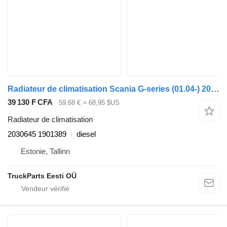
Radiateur de climatisation Scania G-series (01.04-) 2030645 1901389 pour tracteur routier Scania P,G,R,T-series (2004-2017)
39 130 F CFA
59,68 €
≈ 68,95 $US
Radiateur de climatisation
2030645 1901389
diesel
Estonie, Tallinn
TruckParts Eesti OÜ