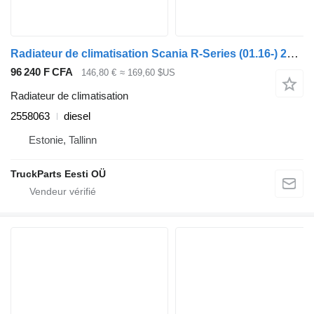
Radiateur de climatisation Scania R-Series (01.16-) 2558063 pour tracteur routier Scania L,P,G,R,S-series (2016-)
96 240 F CFA
146,80 €
≈ 169,60 $US
Radiateur de climatisation
2558063
diesel
Estonie, Tallinn
TruckParts Eesti OÜ