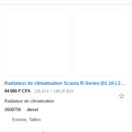
Radiateur de climatisation Scania R-Series (01.16-) 2608756 pour tracteur routier Scania L,P,G,R,S-series (2016-)
84 080 F CFA
128,20 €
≈ 148,20 $US
Radiateur de climatisation
2608756
diesel
Estonie, Tallinn