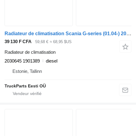
Radiateur de climatisation Scania G-series (01.04-) 2030645 1901389 pour tracteur routier Scania P,G,R,T-series (2004-2017)
39 130 F CFA
59,68 €
≈ 68,95 $US
Radiateur de climatisation
2030645 1901389
diesel
Estonie, Tallinn
TruckParts Eesti OÜ