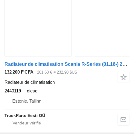
Radiateur de climatisation Scania R-Series (01.16-) 2440119 pour tracteur routier Scania L,P,G,R,S-series (2016-)
132 200 F CFA
201,60 €
≈ 232,90 $US
Radiateur de climatisation
2440119
diesel
Estonie, Tallinn
TruckParts Eesti OÜ