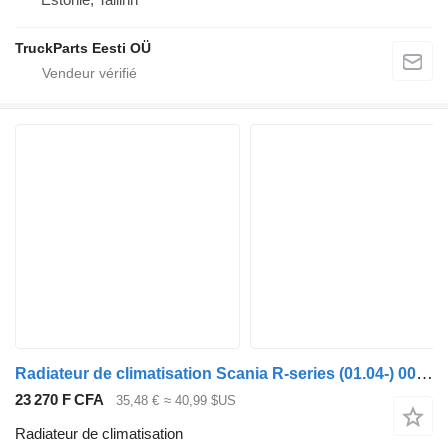
TruckParts Eesti OÜ
Radiateur de climatisation Scania R-series (01.04-) 0051408834 pour tracteur routier Scania P,G,R,T-series (2004-2017)
23 270 F CFA
35,48 €
≈ 40,99 $US
Radiateur de climatisation