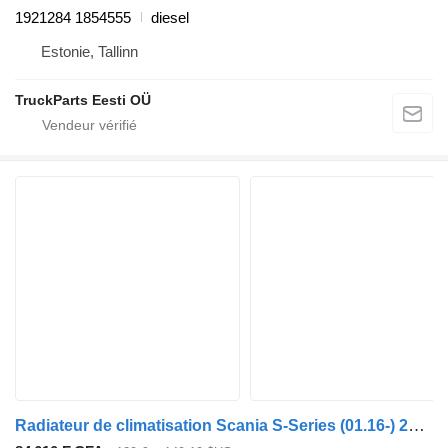
1921284 1854555
diesel
Estonie, Tallinn
TruckParts Eesti OÜ
Radiateur de climatisation Scania S-Series (01.16-) 2533157 pour tracteur routier Scania L,P,G,R,S-series (2016-)