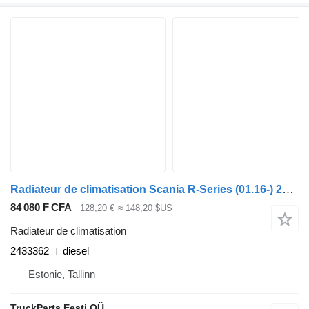
Radiateur de climatisation Scania R-Series (01.16-) 2433362 pour tracteur routier Scania L,P,G,R,S-series (2016-)
84 080 F CFA
128,20 €
≈ 148,20 $US
Radiateur de climatisation
2433362
diesel
Estonie, Tallinn
TruckParts Eesti OÜ