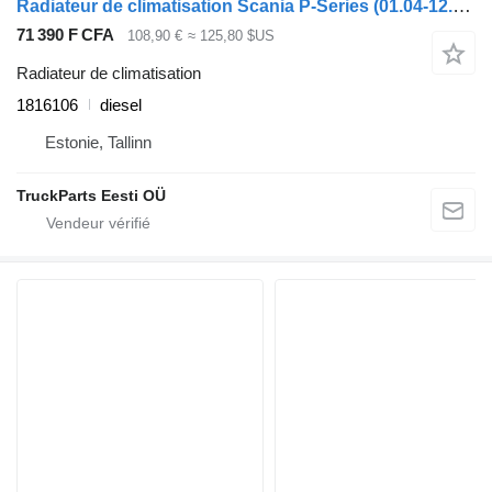
Radiateur de climatisation Scania P-Series (01.04-12.17) 1816106 pour tracteur routier Scania P,G,R,T-series (2004-2017)
71 390 F CFA
108,90 €
≈ 125,80 $US
Radiateur de climatisation
1816106
diesel
Estonie, Tallinn
TruckParts Eesti OÜ