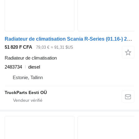
Radiateur de climatisation Scania R-Series (01.16-) 2483734 pour tracteur routier Scania L,P,G,R,S-series (2016-)
51 820 F CFA
79,03 €
≈ 91,31 $US
Radiateur de climatisation
2483734
diesel
Estonie, Tallinn
TruckParts Eesti OÜ