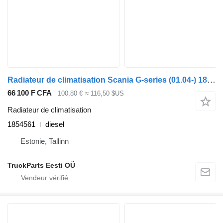
Radiateur de climatisation Scania G-series (01.04-) 1854561 pour tracteur routier Scania P,G,R,T-series (2004-2017)
66 100 F CFA
100,80 €
≈ 116,50 $US
Radiateur de climatisation
1854561
diesel
Estonie, Tallinn
TruckParts Eesti OÜ