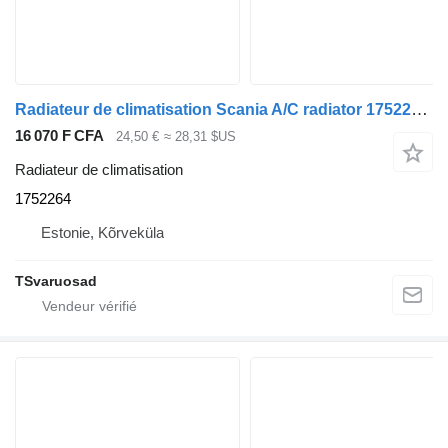
Radiateur de climatisation Scania A/C radiator 1752264 pour tracteur routier Scania
16 070 F CFA
24,50 €
≈ 28,31 $US
Radiateur de climatisation
1752264
Estonie, Kõrveküla
TSvaruosad