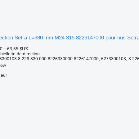
direction Setra L=380 mm M24 315 8226147000 pour bus Setr
€
≈ 63,55 $US
iellette de direction
300103 8.226.330.000 8226330000 8226147000, 6273300103, 8.226
kow
deur