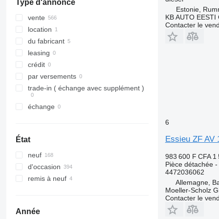
Type d'annonce
SK
Maxity
G-series
Estonie, Ru
Sprinter
Megane
L-series
KB AUTO EESTI
vente
Contacter le ven
Tourino
Messenger
N-series
location
Tourismo
Midliner
S-series
du fabricant
Travego
Midlum
SD
leasing
Unimog
Premium
Terberg
crédit
V-Class
Sandero
V40
par versements
Vario
Scenic
V60
trade-in ( échange avec supplément )
Viano
T-series
V90
échange
Vito
TRM
VM
6
Trafic
VNL
Twingo
XC
Essieu ZF AV 
État
Zoe
neuf
983 600 F CFA
1
Pièce détachée -
d'occasion
4472036062
remis à neuf
Allemagne, B
Moeller-Scholz 
Contacter le ven
Année