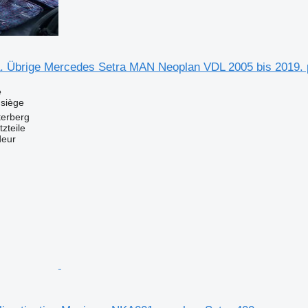
a. Übrige Mercedes Setra MAN Neoplan VDL 2005 bis 2019. 
e
 siège
terberg
zteile
deur