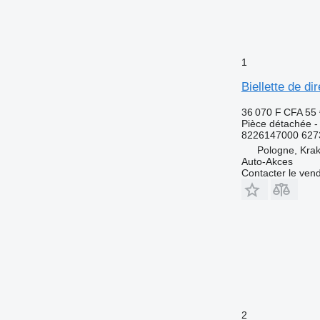
1
Biellette de 
36 070 F CFA
55 
Pièce détachée - b
8226147000 6273
Pologne, Kra
Auto-Akces
Contacter le ven
2