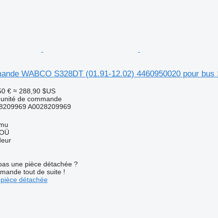
ande WABCO S328DT (01.91-12.02) 4460950020 pour bus S
50 €
≈ 288,90 $US
- unité de commande
8209969 A0028209969
mmu
 OÜ
deur
pas une pièce détachée ?
mande tout de suite !
pièce détachée