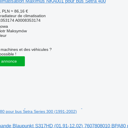
climatisation Maximus NKA001 pour bus Setra 400
1 PLN
≈ 86,16 €
radiateur de climatisation
8353174 A0008353174
gowa
iotr Maksymów
deur
machines et des véhicules ?
possible !
 annonce
0 pour bus Setra Series 300 (1991-2002)
ande Blaupunkt S317HD (01.91-12.02) 7607808010 BPA80 po