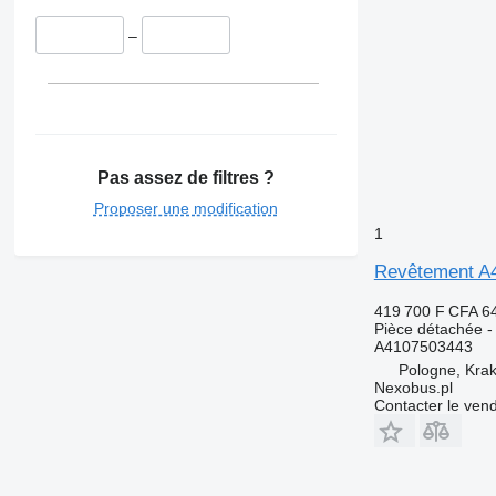
–
Pas assez de filtres ?
Proposer une modification
1
Revêtement A4
419 700 F CFA
6
Pièce détachée -
A4107503443
Pologne, Kra
Nexobus.pl
Contacter le ven