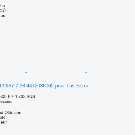
mmu
 OÜ
deur
132/87 7,38 4472036062 pour bus Setra
 500 €
≈ 1 733 $US
 essieu
ad Oldesloe
GbR
deur