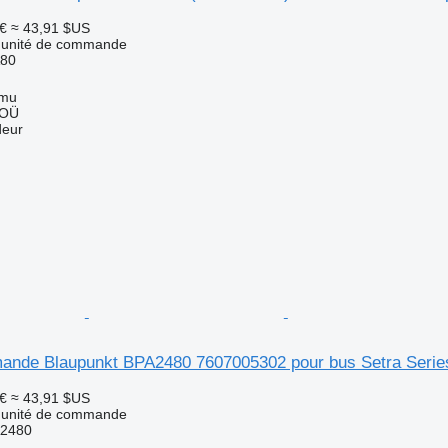
€
≈ 43,91 $US
- unité de commande
A80
mmu
 OÜ
deur
ande Blaupunkt BPA2480 7607005302 pour bus Setra Serie
€
≈ 43,91 $US
- unité de commande
A2480