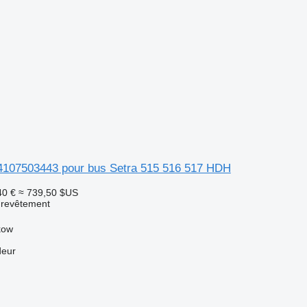
107503443 pour bus Setra 515 516 517 HDH
40 €
≈ 739,50 $US
 revêtement
kow
deur