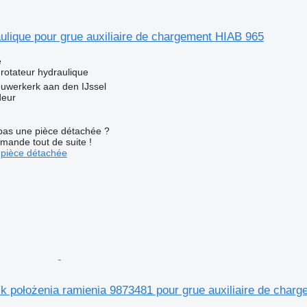
ulique pour grue auxiliaire de chargement HIAB 965
e
rotateur hydraulique
uwerkerk aan den IJssel
deur
pas une pièce détachée ?
mande tout de suite !
pièce détachée
ik położenia ramienia 9873481 pour grue auxiliaire de ch