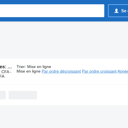
Se 
121 annonces:
Pièces détachées HIAB
Trier
:
Mise en ligne
Mise en ligne
Par ordre décroissant
Par ordre croissant
Année
 CFA -
CFA