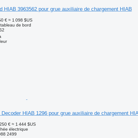
rd HIAB 3963562 pour grue auxiliaire de chargement HIAB
50 €
≈ 1 098 $US
 tableau de bord
62
a
deur
o Decoder HIAB 1296 pour grue auxiliaire de chargement HI
 250 €
≈ 1 444 $US
chée électrique
988 2499