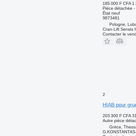
185 000 F CFA
1
Pièce détachée -
État
neuf
9873481
Pologne, Lub
Cran-Lift Serwis 
Contacter le ven
2
HIAB pour grue
203 300 F CFA
3
Autre pièce déta
Grèce, Thessa
G.KONSTANTAS-