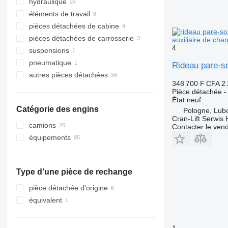
hydraulique
câblages
éléments de travail
câbles
tuyaux hydraulique
pièces détachées de cabine
capteurs
distributeurs hydrauliques
autres éléments fonctionnels
pièces détachées de carrosserie
tableaux de bord
réservoirs hydrauliques
sièges
auxiliaire de ch
4
suspensions
accumulateurs
rotateurs hydrauliques
revêtements
bras
pneumatique
systèmes de radiocommande
vérins hydrauliques
rideaux pare-soleil
barres stabilisatrices
Rideau pare-so
autres pièces détachées
unité de commande
filtres hydrauliques
tuyaux
348 700 F CFA
2
onduleurs
manettes de commande
kits de réparation
Pièce détachée - 
autres pièces détachées électrique
tubes hydrauliques
fixations
État
neuf
Catégorie des engins
Pologne, Lub
Cran-Lift Serwis 
camions
Contacter le ven
équipements
équipements pour camions et
remorques
grues auxiliaires de chargement
Type d'une pièce de rechange
pièce détachée d'origine
équivalent