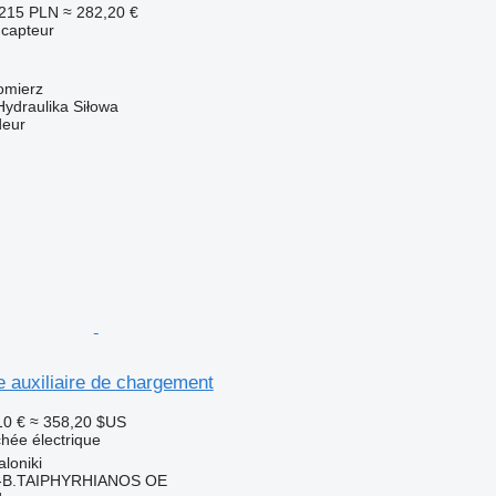
 215 PLN
≈ 282,20 €
 capteur
omierz
Hydraulika Siłowa
deur
 auxiliaire de chargement
10 €
≈ 358,20 $US
chée électrique
loniki
B.TAIPHYRHIANOS OE