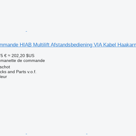
mmande HIAB Multilift Afstandsbediening VIA Kabel Haaka
75 €
≈ 202,20 $US
- manette de commande
schot
ks and Parts v.o.f.
deur