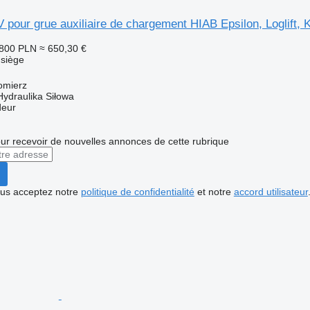
pour grue auxiliaire de chargement HIAB Epsilon, Loglift, 
 800 PLN
≈ 650,30 €
 siège
omierz
Hydraulika Siłowa
deur
r recevoir de nouvelles annonces de cette rubrique
vous acceptez notre
politique de confidentialité
et notre
accord utilisateur