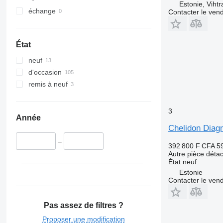
V-Class
Sandero
V60
Estonie, Vihtr
échange
Contacter le ven
Vario
Scenic
V90
Viano
T-series
VM
Vito
TRM
VNL
État
Trafic
XC
neuf
Twingo
d'occasion
Zoe
remis à neuf
3
Année
Chelidon Diagn
–
392 800 F CFA
5
Autre pièce déta
État
neuf
Estonie
Contacter le ven
Pas assez de filtres ?
Proposer une modification