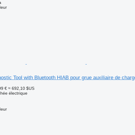
a
deur
ostic Tool with Bluetooth HIAB pour grue auxiliaire de cha
99 €
≈ 692,10 $US
chée électrique
deur