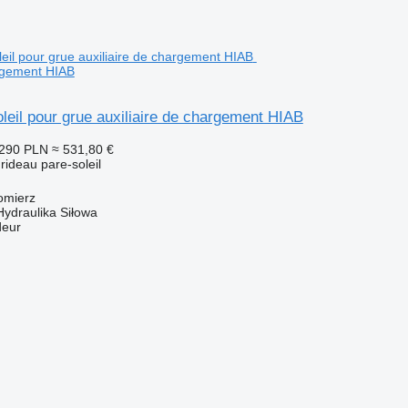
argement HIAB
leil pour grue auxiliaire de chargement HIAB
 290 PLN
≈ 531,80 €
rideau pare-soleil
omierz
Hydraulika Siłowa
deur