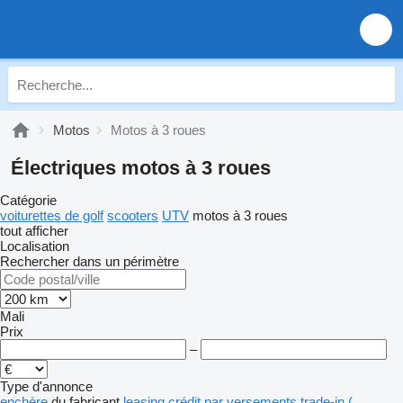
Motos
Motos à 3 roues
Électriques motos à 3 roues
Catégorie
voiturettes de golf
scooters
UTV
motos à 3 roues
tout afficher
Localisation
Rechercher dans un périmètre
Mali
Prix
–
Type d'annonce
enchère
du fabricant
leasing
crédit
par versements
trade-in (