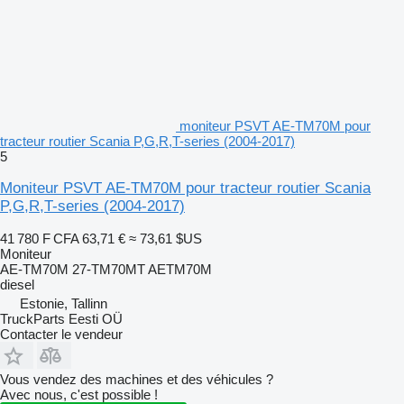
moniteur PSVT AE-TM70M pour
tracteur routier Scania P,G,R,T-series (2004-2017)
5
Moniteur PSVT AE-TM70M pour tracteur routier Scania
P,G,R,T-series (2004-2017)
41 780 F CFA
63,71 €
≈ 73,61 $US
Moniteur
AE-TM70M 27-TM70MT AETM70M
diesel
Estonie, Tallinn
TruckParts Eesti OÜ
Contacter le vendeur
Vous vendez des machines et des véhicules ?
Avec nous, c'est possible !