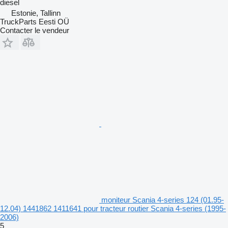
diesel
Estonie, Tallinn
TruckParts Eesti OÜ
Contacter le vendeur
moniteur Scania 4-series 124 (01.95-
12.04) 1441862 1411641 pour tracteur routier Scania 4-series (1995-
2006)
5