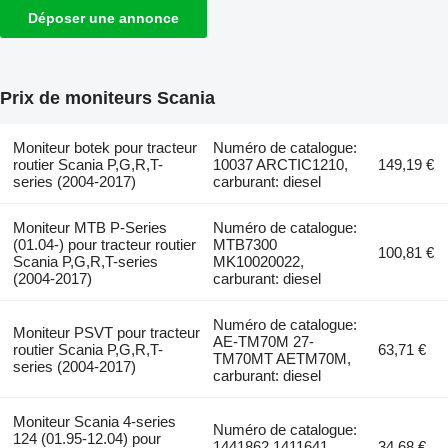
Déposer une annonce
Prix de moniteurs Scania
Moniteur botek pour tracteur
Numéro de catalogue:
routier Scania P,G,R,T-
10037 ARCTIC1210,
149,19 €
series (2004-2017)
carburant: diesel
Moniteur MTB P-Series
Numéro de catalogue:
(01.04-) pour tracteur routier
MTB7300
100,81 €
Scania P,G,R,T-series
MK10020022,
(2004-2017)
carburant: diesel
Numéro de catalogue:
Moniteur PSVT pour tracteur
AE-TM70M 27-
routier Scania P,G,R,T-
63,71 €
TM70MT AETM70M,
series (2004-2017)
carburant: diesel
Moniteur Scania 4-series
Numéro de catalogue:
124 (01.95-12.04) pour
1441862 1411641,
34,68 €