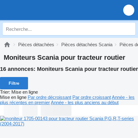
Pièces détachées
Pièces détachées Scania
Pièces d
Moniteurs Scania pour tracteur routier
16 annonces:
Moniteurs Scania pour tracteur routier
Filtre
Trier
:
Mise en ligne
Mise en ligne
Par ordre décroissant
Par ordre croissant
Année - les
plus récentes en premier
Année - les plus anciens au début