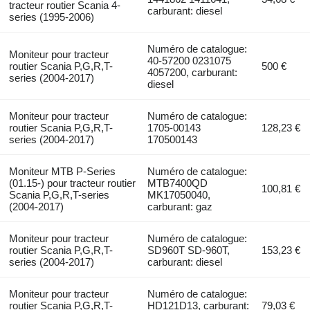
tracteur routier Scania 4-
carburant: diesel
series (1995-2006)
Numéro de catalogue:
Moniteur pour tracteur
40-57200 0231075
routier Scania P,G,R,T-
500 €
4057200, carburant:
series (2004-2017)
diesel
Moniteur pour tracteur
Numéro de catalogue:
routier Scania P,G,R,T-
1705-00143
128,23 €
series (2004-2017)
170500143
Moniteur MTB P-Series
Numéro de catalogue:
(01.15-) pour tracteur routier
MTB7400QD
100,81 €
Scania P,G,R,T-series
MK17050040,
(2004-2017)
carburant: gaz
Moniteur pour tracteur
Numéro de catalogue:
routier Scania P,G,R,T-
SD960T SD-960T,
153,23 €
series (2004-2017)
carburant: diesel
Moniteur pour tracteur
Numéro de catalogue:
routier Scania P,G,R,T-
HD121D13, carburant:
79,03 €