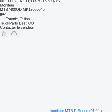
66 100 F CFA
100,80 €
≈ 116,50 $US
Moniteur
MTB7400QD MK17050040
gaz
Estonie, Tallinn
TruckParts Eesti OÜ
Contacter le vendeur
moniteur MTB P-Series (01.04-)