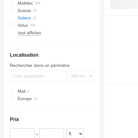
Mobitec
Magelys
Lion's series
Citaro
Scania
Proway
Cityliner
Solaris
Jetliner
Volvo
Megaliner
Alpino
Astromega
tout afficher
Skyliner
Urbino
7700
Starliner
9700
9900
Localisation
B-series
Rechercher dans un périmètre
Mali
Europe
Estonie
Roumanie
Prix
–