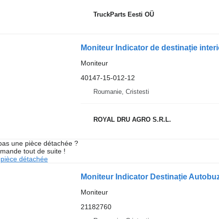
TruckParts Eesti OÜ
Moniteur Indicator de destinație inte
Moniteur
40147-15-012-12
Roumanie, Cristesti
ROYAL DRU AGRO S.R.L.
pas une pièce détachée ?
mande tout de suite !
pièce détachée
Moniteur Indicator Destinație Autob
Moniteur
21182760