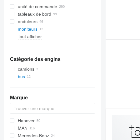
unité de commande
tableaux de bord
onduleurs
moniteurs
tout afficher
Catégorie des engins
camions
bus
Marque
Hanover
Futura
MAN
Crossway
Mercedes-Benz
Daily
A-series