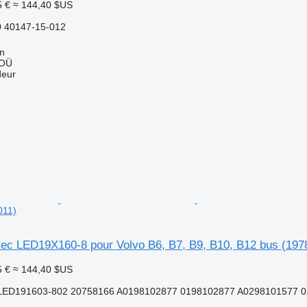
5 €
≈ 144,40 $US
 40147-15-012
nn
 OÜ
deur
011)
tec LED19X160-8 pour Volvo B6, B7, B9, B10, B12 bus (197
5 €
≈ 144,40 $US
LED191603-802 20758166 A0198102877 0198102877 A0298101577 02