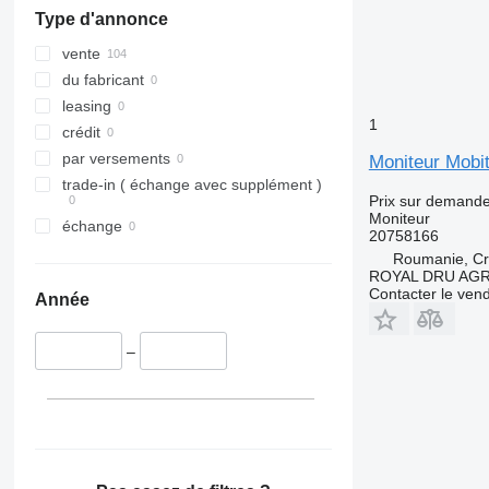
Type d'annonce
vente
du fabricant
leasing
1
crédit
par versements
Moniteur Mobi
trade-in ( échange avec supplément )
Prix sur demand
Moniteur
échange
20758166
Roumanie, Cri
ROYAL DRU AGR
Contacter le ven
Année
–