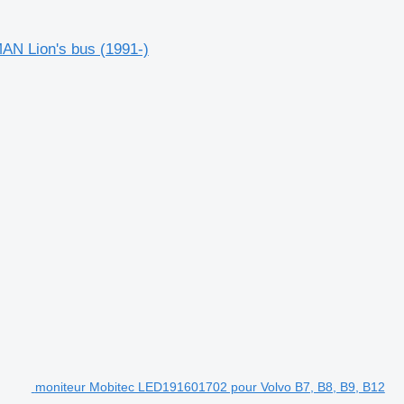
AN Lion's bus (1991-)
moniteur Mobitec LED191601702 pour Volvo B7, B8, B9, B12