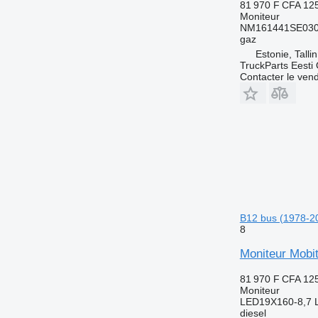
81 970 F CFA
12
Moniteur
NM161441SE030
gaz
Estonie, Talli
TruckParts Eesti
Contacter le ven
B12 bus (1978-2
8
Moniteur Mobi
81 970 F CFA
12
Moniteur
LED19X160-8,7 
diesel