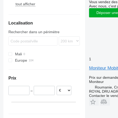
Vous vendez des 
tout afficher
Megaliner
Urbino
7700
Avec nous, c'est 
Skyliner
9700
Déposer une
Starliner
9900
Localisation
B-series
Rechercher dans un périmètre
Mali
1
Europe
Estonie
Moniteur Mobit
Roumanie
Prix sur demand
Prix
Lettonie
Moniteur
Roumanie, Cri
–
ROYAL DRU AGR
Contacter le ven