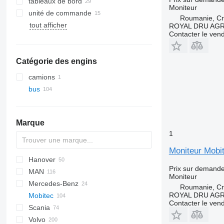
tableaux de bord
Moniteur
unité de commande
Roumanie, Cri
tout afficher
ROYAL DRU AGR
Contacter le ven
Catégorie des engins
camions
bus
Marque
1
Moniteur Mobit
Hanover
Futura
Prix sur demand
MAN
Crossway
Moniteur
Mercedes-Benz
Daily
A-series
Roumanie, Cri
ROYAL DRU AGR
Mobitec
Magelys
Lion's series
Citaro
Contacter le ven
Scania
Proway
Cityliner
Volvo
Jetliner
Alpino
Astromega