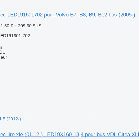
tec LED191601702 pour Volvo B7, B8, B9, B12 bus (2005-)
1,50 €
≈ 209,60 $US
LED191601-702
nn
 OÜ
deur
LE (2012-)
ec lire xle (01.12-) LED19X160-13,4 pour bus VDL Citea XL