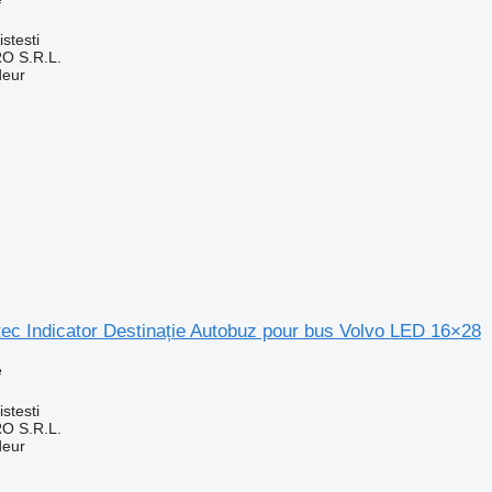
stesti
O S.R.L.
deur
ec Indicator Destinație Autobuz pour bus Volvo LED 16×28
e
stesti
O S.R.L.
deur