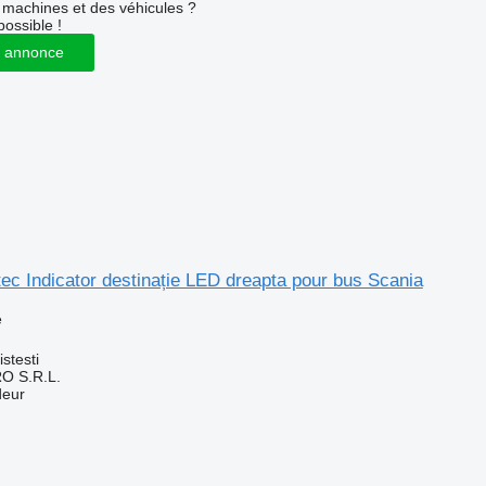
machines et des véhicules ?
possible !
 annonce
ec Indicator destinație LED dreapta pour bus Scania
e
stesti
O S.R.L.
deur