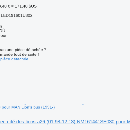
,40 €
≈ 171,40 $US
4 LED191601U802
nn
 OÜ
deur
pas une pièce détachée ?
mande tout de suite !
pièce détachée
our MAN Lion's bus (1991-)
tec cité des lions a26 (01.98-12.13) NM161441SE030 pour M