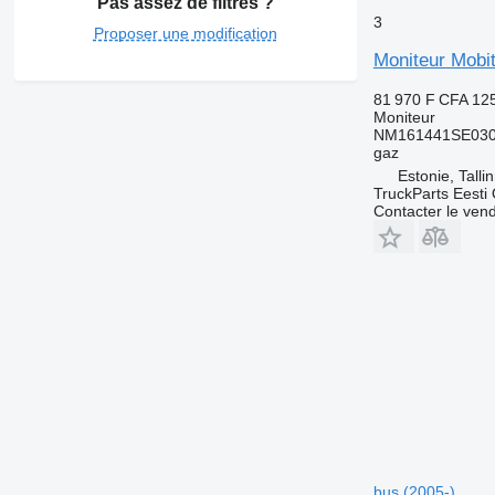
Pas assez de filtres ?
3
Proposer une modification
Moniteur Mobi
81 970 F CFA
12
Moniteur
NM161441SE030
gaz
Estonie, Talli
TruckParts Eesti
Contacter le ven
bus (2005-)