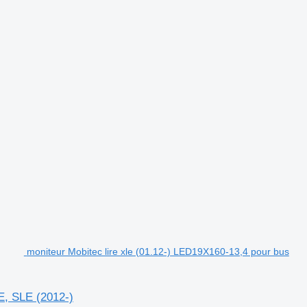
moniteur Mobitec lire xle (01.12-) LED19X160-13,4 pour bus
E, SLE (2012-)