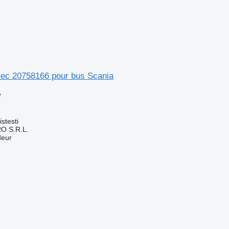
tec 20758166 pour bus Scania
e
stesti
O S.R.L.
deur