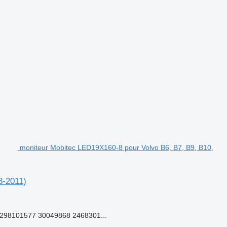
moniteur Mobitec LED19X160-8 pour Volvo B6, B7, B9, B10,
8-2011)
98101577 30049868 2468301...