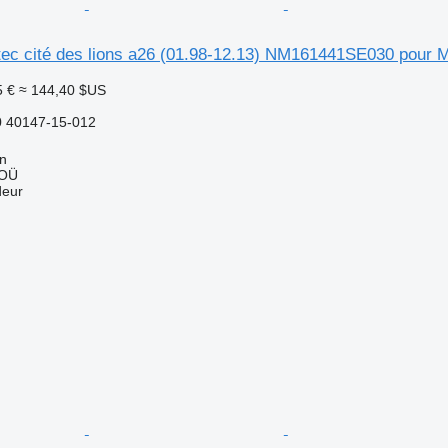
tec cité des lions a26 (01.98-12.13) NM161441SE030 pour M
5 €
≈ 144,40 $US
 40147-15-012
nn
 OÜ
deur