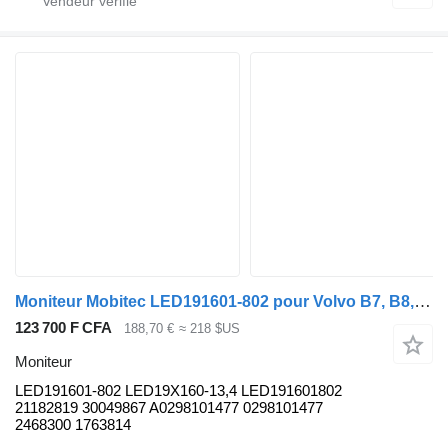
Moniteur Mobitec LED191601-802 pour Volvo B7, B8, B9, B12 bus (2005-)
123 700 F CFA
188,70 €
≈ 218 $US
Moniteur
LED191601-802 LED19X160-13,4 LED191601802
21182819 30049867 A0298101477 0298101477
2468300 1763814