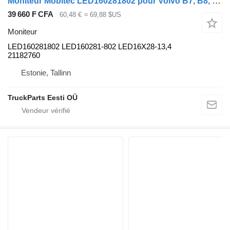
Moniteur Mobitec LED160281802 pour Volvo B7, B8, B9, B12 bus (2005-)
39 660 F CFA
60,48 €
≈ 69,88 $US
Moniteur
LED160281802 LED160281-802 LED16X28-13,4
21182760
Estonie, Tallinn
TruckParts Eesti OÜ