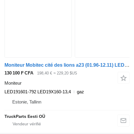
Moniteur Mobitec cité des lions a23 (01.96-12.11) LED191601-792 pour MAN Lion's bus (1991-)
130 100 F CFA
198,40 €
≈ 229,20 $US
Moniteur
LED191601-792 LED19X160-13,4
gaz
Estonie, Tallinn
TruckParts Eesti OÜ