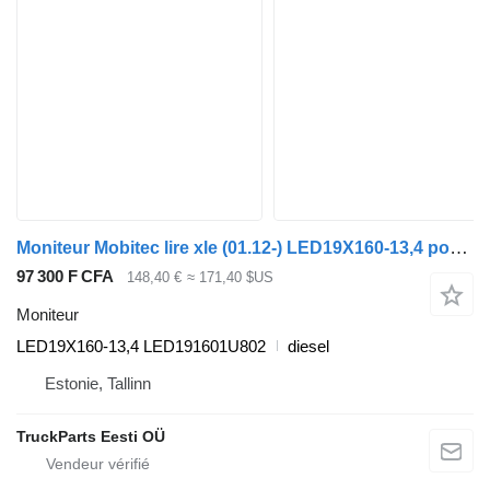
Moniteur Mobitec lire xle (01.12-) LED19X160-13,4 pour bus VDL Citea XLE, SLE (2012-)
97 300 F CFA
148,40 €
≈ 171,40 $US
Moniteur
LED19X160-13,4 LED191601U802
diesel
Estonie, Tallinn
TruckParts Eesti OÜ