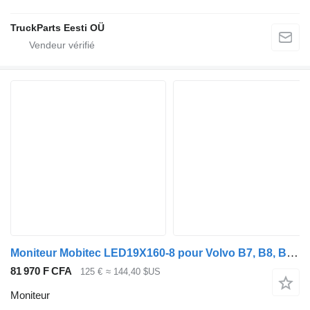
TruckParts Eesti OÜ
Moniteur Mobitec LED19X160-8 pour Volvo B7, B8, B9, B12 bus (2005-)
81 970 F CFA
125 €
≈ 144,40 $US
Moniteur