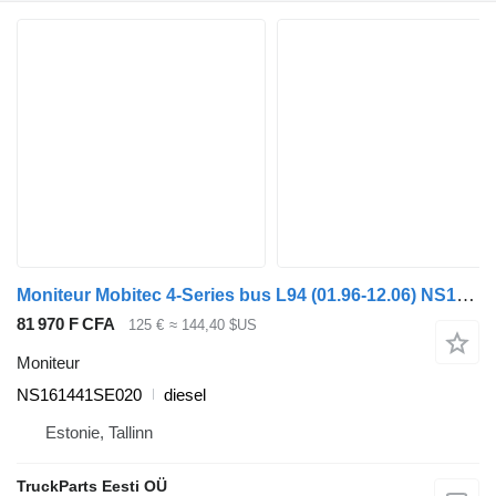
Moniteur Mobitec 4-Series bus L94 (01.96-12.06) NS161441SE020 pour Scania 4-series bus (1995-2006)
81 970 F CFA
125 €
≈ 144,40 $US
Moniteur
NS161441SE020
diesel
Estonie, Tallinn
TruckParts Eesti OÜ