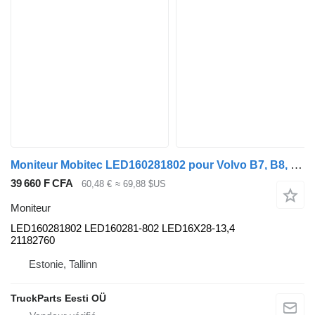
Moniteur Mobitec LED160281802 pour Volvo B7, B8, B9, B12 bus (2005-)
39 660 F CFA
60,48 €
≈ 69,88 $US
Moniteur
LED160281802 LED160281-802 LED16X28-13,4
21182760
Estonie, Tallinn
TruckParts Eesti OÜ