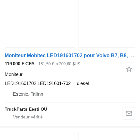
Moniteur Mobitec LED191601702 pour Volvo B7, B8, B9, B12 bus (2005-)
119 000 F CFA
181,50 €
≈ 209,60 $US
Moniteur
LED191601702 LED191601-702
diesel
Estonie, Tallinn
TruckParts Eesti OÜ