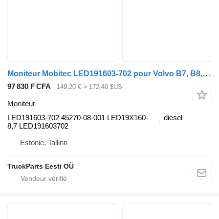
Moniteur Mobitec LED191603-702 pour Volvo B7, B8, B9, B12 bus (2005-)
97 830 F CFA
149,20 €
≈ 172,40 $US
Moniteur
LED191603-702 45270-08-001 LED19X160-
diesel
8,7 LED191603702
Estonie, Tallinn
TruckParts Eesti OÜ