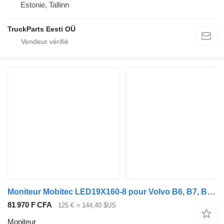
Estonie, Tallinn
TruckParts Eesti OÜ
Moniteur Mobitec LED19X160-8 pour Volvo B6, B7, B9, B10, B12 bus (1978-2011)
81 970 F CFA
125 €
≈ 144,40 $US
Moniteur