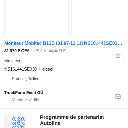
Moniteur Mobitec B12B (01.97-12.11) NS161441SE030 pour Volvo B6, B7, B9, B10, B12 bus (1978-2011)
81 970 F CFA
125 €
≈ 144,40 $US
Moniteur
NS161441SE030
diesel
Estonie, Tallinn
TruckParts Eesti OÜ
Programme de partenariat
Autoline