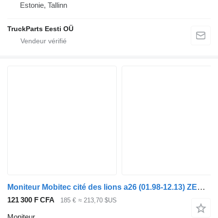
Estonie, Tallinn
TruckParts Eesti OÜ
Moniteur Mobitec cité des lions a26 (01.98-12.13) ZEBRA300TD pour MAN Lion's bus (1991-)
121 300 F CFA
185 €
≈ 213,70 $US
Moniteur