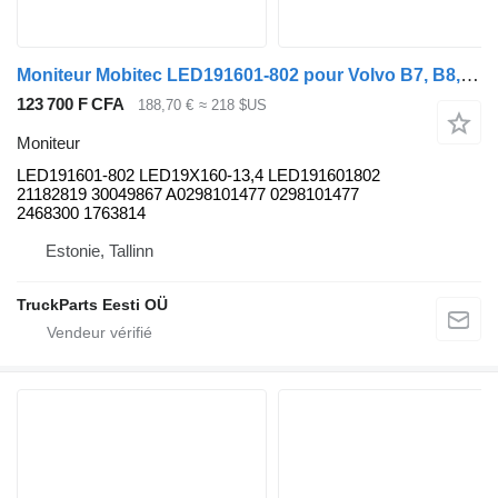
Moniteur Mobitec LED191601-802 pour Volvo B7, B8, B9, B12 bus (2005-)
123 700 F CFA
188,70 €
≈ 218 $US
Moniteur
LED191601-802 LED19X160-13,4 LED191601802
21182819 30049867 A0298101477 0298101477
2468300 1763814
Estonie, Tallinn
TruckParts Eesti OÜ