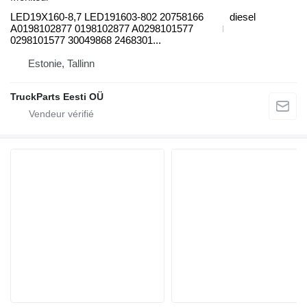
LED19X160-8,7 LED191603-802 20758166
diesel
A0198102877 0198102877 A0298101577
0298101577 30049868 2468301...
Estonie, Tallinn
TruckParts Eesti OÜ