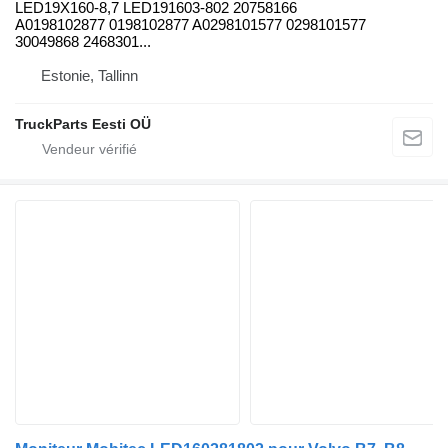
LED19X160-8,7 LED191603-802 20758166
A0198102877 0198102877 A0298101577 0298101577
30049868 2468301...
Estonie, Tallinn
TruckParts Eesti OÜ