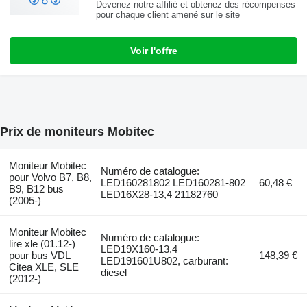
Devenez notre affilié et obtenez des récompenses
pour chaque client amené sur le site
Voir l'offre
Prix de moniteurs Mobitec
Moniteur Mobitec
Numéro de catalogue:
pour Volvo B7, B8,
LED160281802 LED160281-802
60,48 €
B9, B12 bus
LED16X28-13,4 21182760
(2005-)
Moniteur Mobitec
Numéro de catalogue:
lire xle (01.12-)
LED19X160-13,4
pour bus VDL
148,39 €
LED191601U802, carburant:
Citea XLE, SLE
diesel
(2012-)