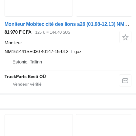
Moniteur Mobitec cité des lions a26 (01.98-12.13) NM161441SE030 pour MAN Lion's bus (1991-)
81 970 F CFA
125 €
≈ 144,40 $US
Moniteur
NM161441SE030 40147-15-012
gaz
Estonie, Tallinn
TruckParts Eesti OÜ