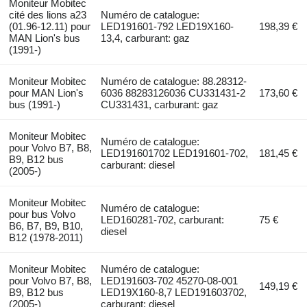
Moniteur Mobitec
cité des lions a23
Numéro de catalogue:
(01.96-12.11) pour
LED191601-792 LED19X160-
198,39 €
MAN Lion's bus
13,4, carburant: gaz
(1991-)
Moniteur Mobitec
Numéro de catalogue: 88.28312-
pour MAN Lion's
6036 88283126036 CU331431-2
173,60 €
bus (1991-)
CU331431, carburant: gaz
Moniteur Mobitec
Numéro de catalogue:
pour Volvo B7, B8,
LED191601702 LED191601-702,
181,45 €
B9, B12 bus
carburant: diesel
(2005-)
Moniteur Mobitec
Numéro de catalogue:
pour bus Volvo
LED160281-702, carburant:
75 €
B6, B7, B9, B10,
diesel
B12 (1978-2011)
Moniteur Mobitec
Numéro de catalogue:
pour Volvo B7, B8,
LED191603-702 45270-08-001
149,19 €
B9, B12 bus
LED19X160-8,7 LED191603702,
(2005-)
carburant: diesel