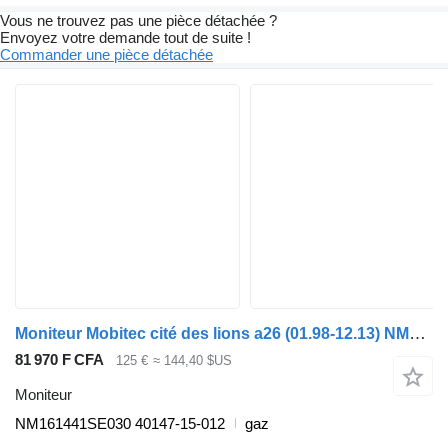
Vous ne trouvez pas une pièce détachée ?
Envoyez votre demande tout de suite !
Commander une pièce détachée
Moniteur Mobitec cité des lions a26 (01.98-12.13) NM161441SE030 pour MAN Lion's bus (1991-)
81 970 F CFA
125 €
≈ 144,40 $US
Moniteur
NM161441SE030 40147-15-012
gaz