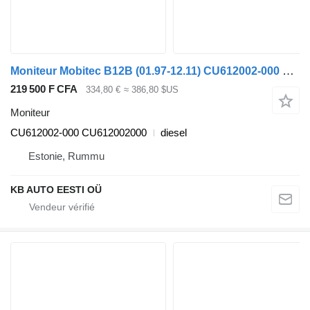
Moniteur Mobitec B12B (01.97-12.11) CU612002-000 pour Volvo B6, B7, B9, B10, B12 bus (1978-2011)
219 500 F CFA
334,80 €
≈ 386,80 $US
Moniteur
CU612002-000 CU612002000
diesel
Estonie, Rummu
KB AUTO EESTI OÜ