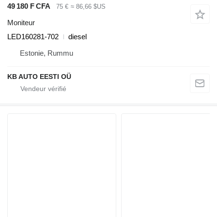
49 180 F CFA
75 €
≈ 86,66 $US
Moniteur
LED160281-702
diesel
Estonie, Rummu
KB AUTO EESTI OÜ