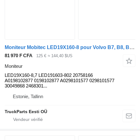
Moniteur Mobitec LED19X160-8 pour Volvo B7, B8, B9, B12 bus (2005-)
81 970 F CFA
125 €
≈ 144,40 $US
Moniteur
LED19X160-8,7 LED191603-802 20758166
A0198102877 0198102877 A0298101577 0298101577
30049868 2468301...
Estonie, Tallinn
TruckParts Eesti OÜ