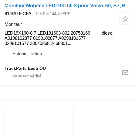
Moniteur Mobitec LED19X160-8 pour Volvo B6, B7, B9, B10, B12 bus (1978-2011)
81 970 F CFA
125 €
≈ 144,40 $US
Moniteur
LED19X160-8,7 LED191603-802 20758166
diesel
A0198102877 0198102877 A0298101577
0298101577 30049868 2468301...
Estonie, Tallinn
TruckParts Eesti OÜ