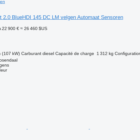
ren
t 2.0 BlueHDI 145 DC LM velgen Automaat Sensoren
A
22 900 €
≈ 26 460 $US
h (107 kW)
Carburant
diesel
Capacité de charge
1 312 kg
Configuration
osendaal
gens
deur