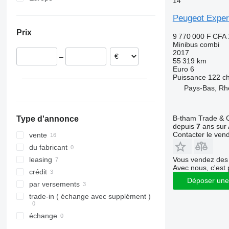
14
Pologne
Peugeot Exper
Pays-Bas
Prix
République tchèque
9 770 000 F CFA
Minibus combi
Roumanie
2017
–
Espagne
55 319 km
Euro 6
Hongrie
Puissance
122 c
Belgique
Pays-Bas, R
B-tham Trade & C
Type d'annonce
depuis
7
ans sur 
Contacter le ven
vente
du fabricant
Vous vendez des 
leasing
Avec nous, c'est 
crédit
Déposer une
par versements
trade-in ( échange avec supplément )
échange