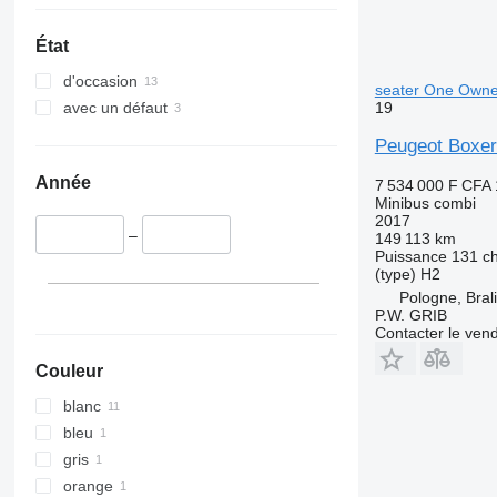
État
d'occasion
seater One Own
19
avec un défaut
Peugeot Boxer
Année
7 534 000 F CFA
Minibus combi
2017
–
149 113 km
Puissance
131 c
(type)
H2
Pologne, Bral
P.W. GRIB
Contacter le ven
Couleur
blanc
bleu
gris
orange