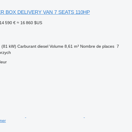
ER BOX DELIVERY VAN 7 SEATS 110HP
14 590 €
≈ 16 860 $US
 (81 kW)
Carburant
diesel
Volume
8,61 m³
Nombre de places
7
brzych
deur
ner