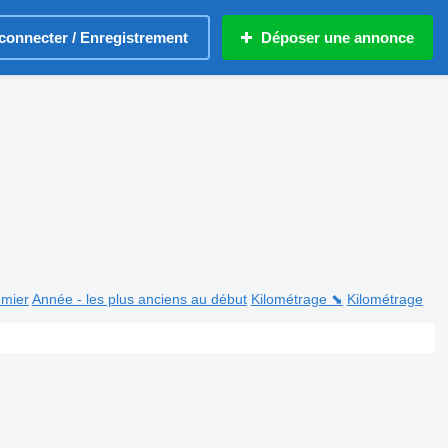
connecter / Enregistrement
Déposer une annonce
emier
Année - les plus anciens au début
Kilométrage ⬊
Kilométrage