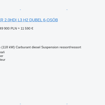
R 2.0HDI L3 H2 DUBEL 6-OSÓB
49 900 PLN
≈ 11 590 €
h (118 kW)
Carburant
diesel
Suspension
ressort/ressort
nań
er
deur