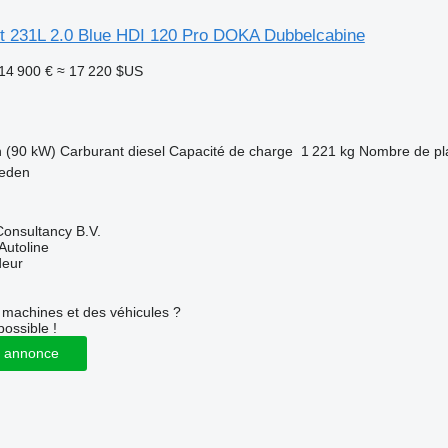
t 231L 2.0 Blue HDI 120 Pro DOKA Dubbelcabine
14 900 €
≈ 17 220 $US
h (90 kW)
Carburant
diesel
Capacité de charge
1 221 kg
Nombre de pl
heden
onsultancy B.V.
Autoline
deur
machines et des véhicules ?
possible !
 annonce