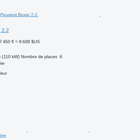
 2.2
7 450 €
≈ 8 608 $US
h (110 kW)
Nombre de places
6
tów
deur
ine