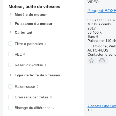
VIDÉO
Moteur, boîte de vitesses
Peugeot BOX
Modèle de moteur
9 567 000 F CFA
Puissance du moteur
Minibus combi
2017
Carburant
83 400 km
Euro 6
Puissance
110 ch
Filtre à particules
Pologne, Wał
AUTO-PLUS
VEE
Contacter le ven
Réservoir AdBlue
Type de boîte de vitesses
Ralentisseur
Graissage centralisé
7-seater One Ow
Blocage du différentiel
19