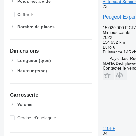
Poids net à vide
Automaat Senso
23
Coffre
Peugeot Exper
Nombre de places
15 020 000 F CF
Minibus combi
2022
134 692 km
Euro 6
Dimensions
Puissance
145 c
Pays-Bas, Ro
Longueur (type)
MANA Bedrijfswa
Contacter le ven
Hauteur (type)
Carrosserie
Volume
Crochet d'attelage
110HP
34