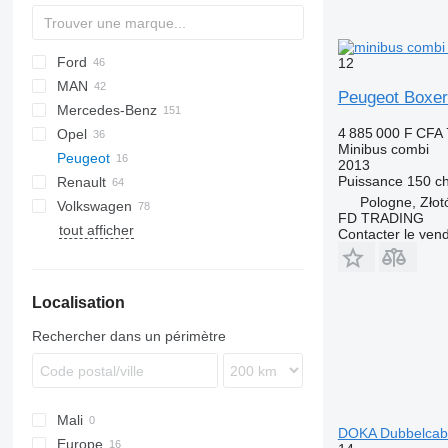
Ford
Jumper
Ducato
12
MAN
Jumpy
Scudo
L-series
Daily
Peugeot Boxer
Mercedes-Benz
Talento
Transit
TGE
4 885 000 F CFA
Opel
Sprinter
Caravan
Minibus combi
Peugeot
V-Class
Clipper
Movano
2013
Puissance
150 c
Renault
Vario
NV
Vivaro
Boxer
Pologne, Zło
Volkswagen
Viano
Vanette
Expert
Master
Hiace
2206
Boxer 2.0
FD TRADING
tout afficher
Vito
T-series
Lite Ace
Caravelle
Boxer 2.2
Expert 2.0
Contacter le ven
eVito
Trafic
Proace
Crafter
Voxy
Golf
Localisation
LT
Multivan
Rechercher dans un périmètre
Transporter
Mali
DOKA Dubbelcab
Europe