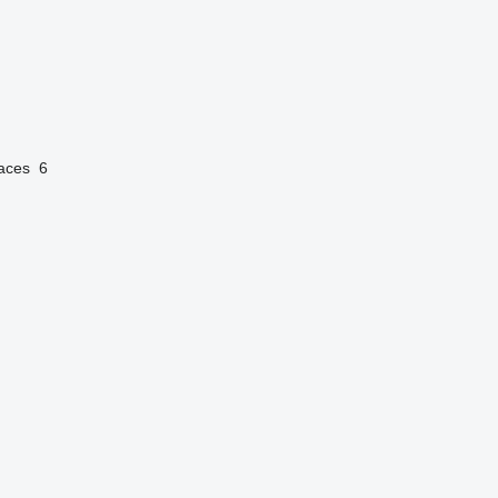
aces
6