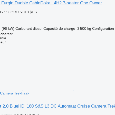
 Furgin Duoble CabinDoka L4H2 7-seater One Owner
12 990 €
≈ 15 010 $US
h (96 kW)
Carburant
diesel
Capacité de charge
3 500 kg
Configuration 
charest
ania
deur
 Camera Trekhaak
t 2.0 BlueHDi 180 S&S L3 DC Automaat Cruise Camera Tre