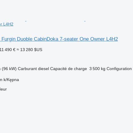
er L4H2
 Furgin Duoble CabinDoka 7-seater One Owner L4H2
11 490 €
≈ 13 280 $US
h (96 kW)
Carburant
diesel
Capacité de charge
3 500 kg
Configuration 
in k/Kępna
deur