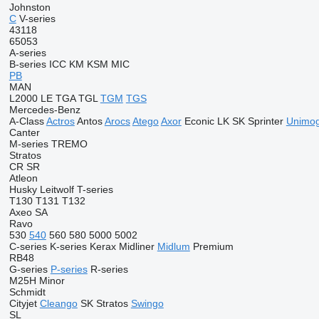
Johnston
C
V-series
43118
65053
A-series
B-series
ICC
KM
KSM
MIC
PB
MAN
L2000
LE
TGA
TGL
TGM
TGS
Mercedes-Benz
A-Class
Actros
Antos
Arocs
Atego
Axor
Econic
LK
SK
Sprinter
Unimo
Canter
M-series
TREMO
Stratos
CR
SR
Atleon
Husky
Leitwolf
T-series
T130
T131
T132
Axeo
SA
Ravo
530
540
560
580
5000
5002
C-series
K-series
Kerax
Midliner
Midlum
Premium
RB48
G-series
P-series
R-series
M25H
Minor
Schmidt
Cityjet
Cleango
SK
Stratos
Swingo
SL