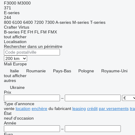
F3000
M3000
371
E-series
244
800
6100
6400
7200
7300
A-series
M-series
T-series
Crafter
Virtus
B-series
FE
FH
FL
FM
FMX
tout afficher
Localisation
Rechercher dans un périmètre
Mali
Europe
Italie
Roumanie
Pays-Bas
Pologne
Royaume-Uni
tout afficher
autres
Ukraine
Prix
–
Type d'annonce
vente
location
enchère
du fabricant
leasing
crédit
par versements
tr
État
neuf
d'occasion
Année
–
Euro