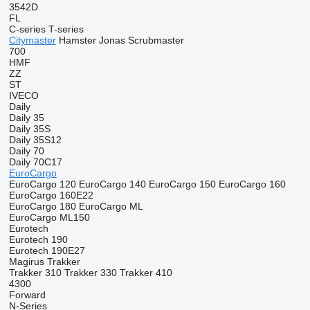
3542D
FL
C-series
T-series
Citymaster
Hamster
Jonas
Scrubmaster
700
HMF
ZZ
ST
IVECO
Daily
Daily 35
Daily 35S
Daily 35S12
Daily 70
Daily 70C17
EuroCargo
EuroCargo 120
EuroCargo 140
EuroCargo 150
EuroCargo 160
EuroCargo 160E22
EuroCargo 180
EuroCargo ML
EuroCargo ML150
Eurotech
Eurotech 190
Eurotech 190E27
Magirus
Trakker
Trakker 310
Trakker 330
Trakker 410
4300
Forward
N-Series