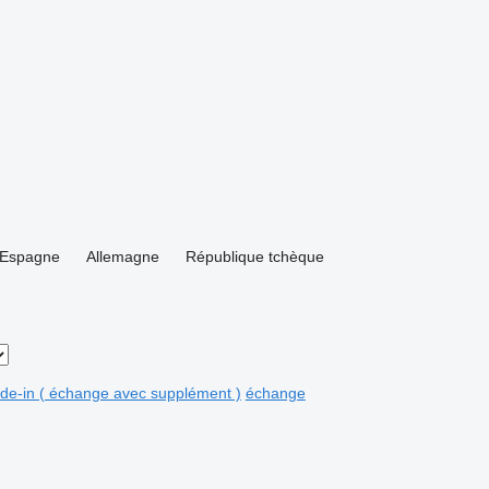
Espagne
Allemagne
République tchèque
ade-in ( échange avec supplément )
échange