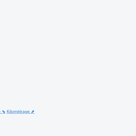
e ⬊
Kilométrage ⬈