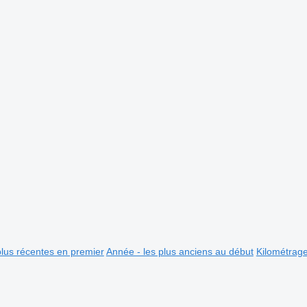
plus récentes en premier
Année - les plus anciens au début
Kilométrag