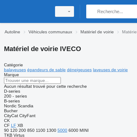
Autoline
Véhicules communaux
Matériel de voirie
Matérie
Matériel de voirie IVECO
Catégorie
balayeuses
épandeurs de sable
déneigeuses
laveuses de voirie
Marque
Aucun résultat trouvé pour cette recherche
D-series
200 - series
B-series
Nordic
Scandia
Bucher
CityCat
CityFant
CK
CF
LF
XB
90
120
200
850
1100
1300
5000
6000
MINI
TKB
Virtus