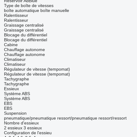
Réservoir AdBlue
Type de boîte de vitesses
boîte automatique
boîte manuelle
Ralentisseur
Ralentisseur
Graissage centralisé
Graissage centralisé
Blocage du différentiel
Blocage du différentiel
Cabine
Chauffage autonome
Chauffage autonome
Climatiseur
Climatiseur
Régulateur de vitesse (tempomat)
Régulateur de vitesse (tempomat)
Tachygraphe
Tachygraphe
Essieux
Système ABS
Système ABS
EBS
EBS
Suspension
pneumatique/pneumatique
ressort/pneumatique
ressort/ressort
Nombre d'essieux
2 essieux
3 essieux
Configuration de l'essieu