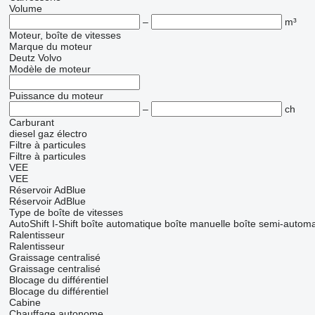
Volume
–
m³
Moteur, boîte de vitesses
Marque du moteur
Deutz
Volvo
Modèle de moteur
Puissance du moteur
–
ch
Carburant
diesel
gaz
électro
Filtre à particules
Filtre à particules
VEE
VEE
Réservoir AdBlue
Réservoir AdBlue
Type de boîte de vitesses
AutoShift
I-Shift
boîte automatique
boîte manuelle
boîte semi-automa
Ralentisseur
Ralentisseur
Graissage centralisé
Graissage centralisé
Blocage du différentiel
Blocage du différentiel
Cabine
Chauffage autonome