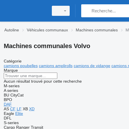
Autoline
Véhicules communaux
Machines communales
M
Machines communales Volvo
Catégorie
camions poubelles
camions amplirolls
camions de vidange
camions 
Marque
Aucun résultat trouvé pour cette recherche
M-series
A series
BU
CityCat
BPO
DAF
AS
CF
LF
XB
XD
Eagle
Elite
DFL
S-series
Cargo
Ranger
Transit