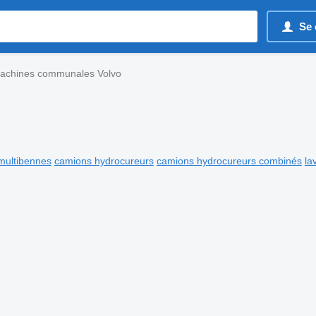
Se 
achines communales Volvo
multibennes
camions hydrocureurs
camions hydrocureurs combinés
la