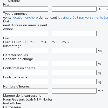
Ukraine
Prix
–
Type d'annonce
vente
location
enchère
du fabricant
leasing
crédit
par versements
tr
État
neuf
d'occasion
remis à neuf
Année
–
Euro
Euro 1
Euro 2
Euro 3
Euro 4
Euro 5
Euro 6
Kilométrage
–
km
Caractéristiques
Capacité de charge
–
kg
Poids total en charge
–
kg
Poids net à vide
–
kg
Nombre d'heures
–
m/h
Marque de la carrosserie
Faun
Geesink
Joab
NTM
Norba
tout afficher
Carrosserie