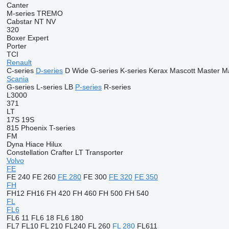
Canter
M-series
TREMO
Cabstar
NT
NV
320
Boxer
Expert
Porter
TCI
Renault
C-series
D-series
D Wide
G-series
K-series
Kerax
Mascott
Master
Ma
Scania
G-series
L-series
LB
P-series
R-series
L3000
371
LT
17S
19S
815
Phoenix
T-series
FM
Dyna
Hiace
Hilux
Constellation
Crafter
LT
Transporter
Volvo
FE
FE 240
FE 260
FE 280
FE 300
FE 320
FE 350
FH
FH12
FH16
FH 420
FH 460
FH 500
FH 540
FL
FL6
FL6 11
FL6 18
FL6 180
FL7
FL10
FL 210
FL240
FL 260
FL 280
FL611