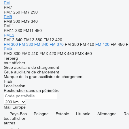
FM
FM7
FM7 250
FM7 290
FM9
FM9 300
FM9 340
FM11
FM11 330
FM11 450
FM12
FM12 340
FM12 380
FM12 420
FM 300
FM 330
FM 340
FM 370
FM 380
FM 410
FM 420
FM 450
F
FMX
FMX 330
FMX 410
FMX 420
FMX 450
FMX 460
Terberg
tout afficher
Grue auxiliaire de chargement
Grue auxiliaire de chargement
Marque de la grue auxiliaire de chargement
Hiab
Localisation
Rechercher dans un périmètre
Mali
Europe
Pays-Bas
Pologne
Estonie
Lituanie
Allemagne
Ro
tout afficher
autres