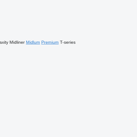
xity
Midliner
Midlum
Premium
T-series