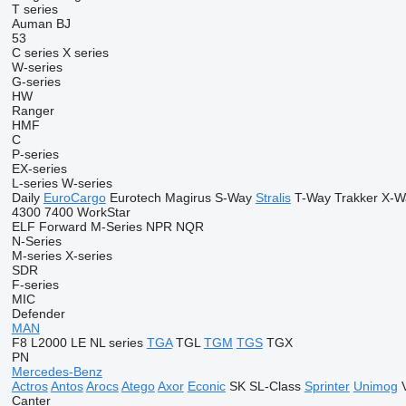
T series
Auman
BJ
53
C series
X series
W-series
G-series
HW
Ranger
HMF
C
P-series
EX-series
L-series
W-series
Daily
EuroCargo
Eurotech
Magirus
S-Way
Stralis
T-Way
Trakker
X-W
4300
7400
WorkStar
ELF
Forward
M-Series
NPR
NQR
N-Series
M-series
X-series
SDR
F-series
MIC
Defender
MAN
F8
L2000
LE
NL series
TGA
TGL
TGM
TGS
TGX
PN
Mercedes-Benz
Actros
Antos
Arocs
Atego
Axor
Econic
SK
SL-Class
Sprinter
Unimog
Canter