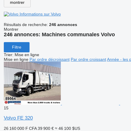
montrer
Informations sur Volvo
Résultats de recherche:
246 annonces
Montrer
246 annonces:
Machines communales Volvo
Filtre
Trier
:
Mise en ligne
Mise en ligne
Par ordre décroissant
Par ordre croissant
Année - les 
15
Volvo FE 320
26 160 000 F CFA
39 900 €
≈ 46 100 $US