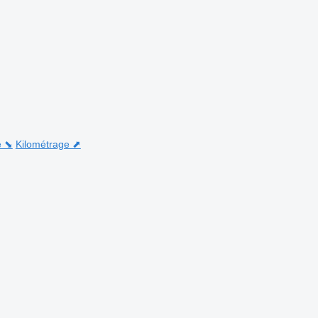
e ⬊
Kilométrage ⬈