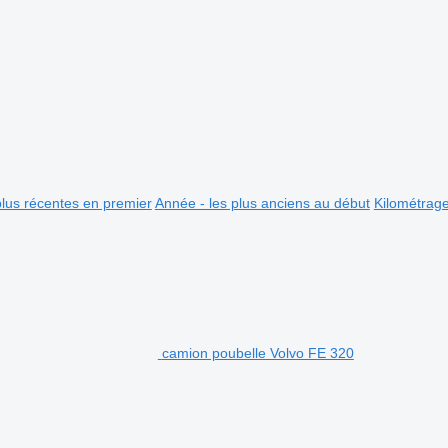
plus récentes en premier
Année - les plus anciens au début
Kilométrag
camion poubelle Volvo FE 320