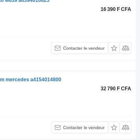
to w639 a6394010825
16 390 F CFA
Contacter le vendeur
cm mercedes a4154014800
32 790 F CFA
Contacter le vendeur