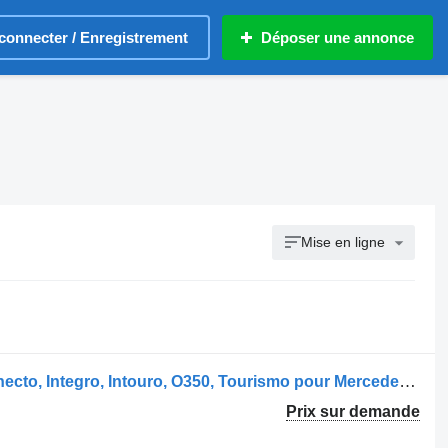
connecter / Enregistrement
Déposer une annonce
Mise en ligne
Mercedes-Benz Citaro 1, Citaro 2, Conecto, Integro, Intouro, O350, Tourismo pour Mercedes-Benz Citaro 1, Citaro 2, Conecto, Integro, Intouro, O350, Tourismo, Travego
Prix sur demande