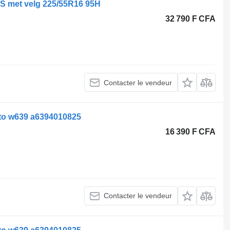
 met velg 225/55R16 95H
32 790 F CFA
Contacter le vendeur
to w639 a6394010825
16 390 F CFA
Contacter le vendeur