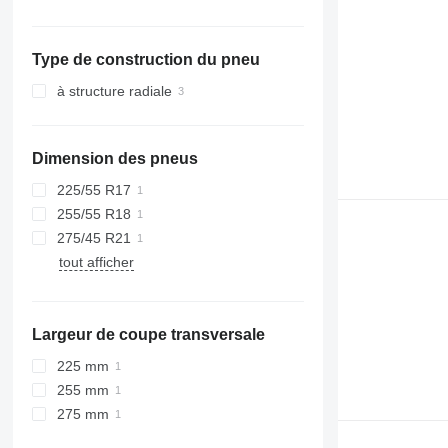
Belgique
Unimog
Espagne
Vario
Type de construction du pneu
Lituanie
Vito
Allemagne
à structure radiale
Pologne
Roumanie
Dimension des pneus
Estonie
France
225/55 R17
tout afficher
255/55 R18
275/45 R21
tout afficher
Largeur de coupe transversale
225 mm
255 mm
275 mm