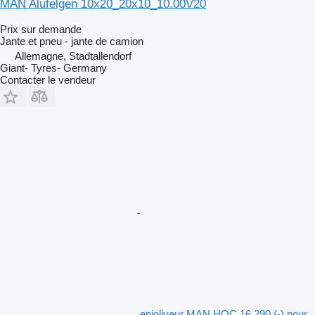
MAN Alufelgen 10x20_20x10_10.00V20
Prix sur demande
Jante et pneu - jante de camion
Allemagne, Stadtallendorf
Giant- Tyres- Germany
Contacter le vendeur
enjoliveur MAN HOC 16.290 (-) pour