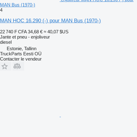
MAN Bus (1970-)
4
MAN HOC 16.290 (-) pour MAN Bus (1970-)
22 740 F CFA
34,68 €
≈ 40,07 $US
Jante et pneu - enjoliveur
diesel
Estonie, Tallinn
TruckParts Eesti OÜ
Contacter le vendeur