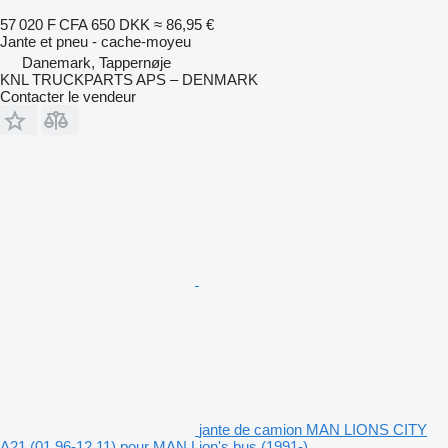
57 020 F CFA
650 DKK
≈ 86,95 €
Jante et pneu - cache-moyeu
Danemark, Tappernøje
KNL TRUCKPARTS APS – DENMARK
Contacter le vendeur
jante de camion MAN LIONS CITY
A21 (01.96-12.11) pour MAN Lion's bus (1991-)