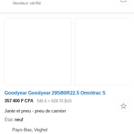
Goodyear Goodyear 295/80R22.5 Omnitrac S
357 400 F CFA
545 €
≈ 629,70 $US
Jante et pneu - pneu de camion
État
neuf
Pays-Bas, Veghel