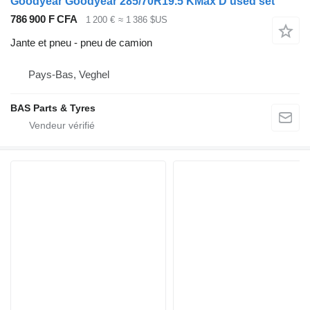
Goodyear Goodyear 285/70R19.5 KMax D used set
786 900 F CFA
1 200 €
≈ 1 386 $US
Jante et pneu - pneu de camion
Pays-Bas, Veghel
BAS Parts & Tyres