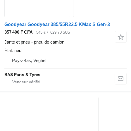
Goodyear Goodyear 385/55R22.5 KMax S Gen-3
357 400 F CFA
545 €
≈ 629,70 $US
Jante et pneu - pneu de camion
État
neuf
Pays-Bas, Veghel
BAS Parts & Tyres