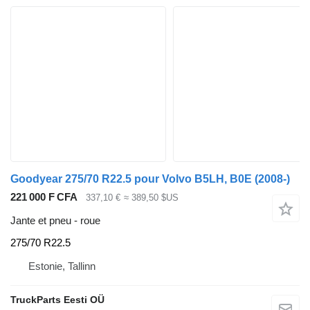
Goodyear 275/70 R22.5 pour Volvo B5LH, B0E (2008-)
221 000 F CFA
337,10 €
≈ 389,50 $US
Jante et pneu - roue
275/70 R22.5
Estonie, Tallinn
TruckParts Eesti OÜ