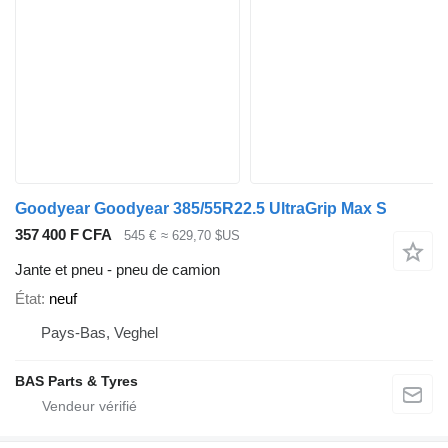
Goodyear Goodyear 385/55R22.5 UltraGrip Max S
357 400 F CFA
545 €
≈ 629,70 $US
Jante et pneu - pneu de camion
État
neuf
Pays-Bas, Veghel
BAS Parts & Tyres