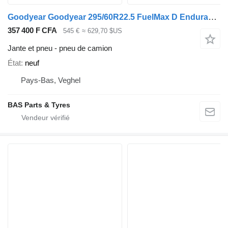
Goodyear Goodyear 295/60R22.5 FuelMax D Endurance
357 400 F CFA
545 €
≈ 629,70 $US
Jante et pneu - pneu de camion
État
neuf
Pays-Bas, Veghel
BAS Parts & Tyres