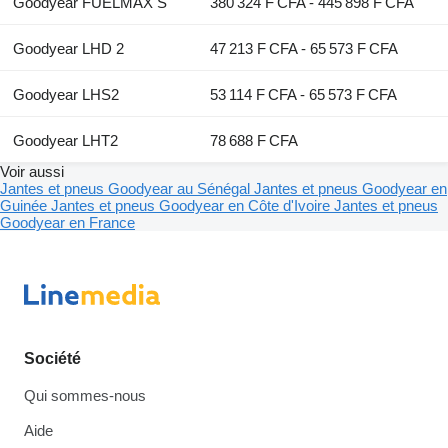
Goodyear FUELMAX S
380 324 F CFA - 445 898 F CFA
Goodyear LHD 2
47 213 F CFA - 65 573 F CFA
Goodyear LHS2
53 114 F CFA - 65 573 F CFA
Goodyear LHT2
78 688 F CFA
Voir aussi
Jantes et pneus Goodyear au Sénégal
Jantes et pneus Goodyear en
Guinée
Jantes et pneus Goodyear en Côte d'Ivoire
Jantes et pneus
Goodyear en France
Société
Qui sommes-nous
Aide