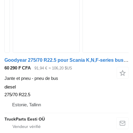
Goodyear 275/70 R22.5 pour Scania K,N,F-series bus (2006-)
60 290 F CFA
91,94 €
≈ 106,20 $US
Jante et pneu - pneu de bus
diesel
275/70 R22.5
Estonie, Tallinn
TruckParts Eesti OÜ