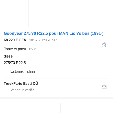
Goodyear 275/70 R22.5 pour MAN Lion's bus (1991-)
68 220 F CFA
104 €
≈ 120,20 $US
Jante et pneu - roue
diesel
275/70 R22.5
Estonie, Tallinn
TruckParts Eesti OÜ