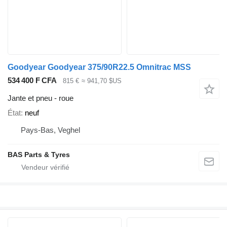
Goodyear Goodyear 375/90R22.5 Omnitrac MSS
534 400 F CFA
815 €
≈ 941,70 $US
Jante et pneu - roue
État
neuf
Pays-Bas, Veghel
BAS Parts & Tyres