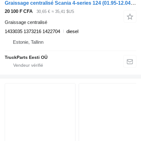
Graissage centralisé Scania 4-series 124 (01.95-12.04) 1433035 pour tracteur routier Scania 4-series (1995-2006)
20 100 F CFA
30,65 €
≈ 35,41 $US
Graissage centralisé
1433035 1373216 1422704
diesel
Estonie, Tallinn
TruckParts Eesti OÜ