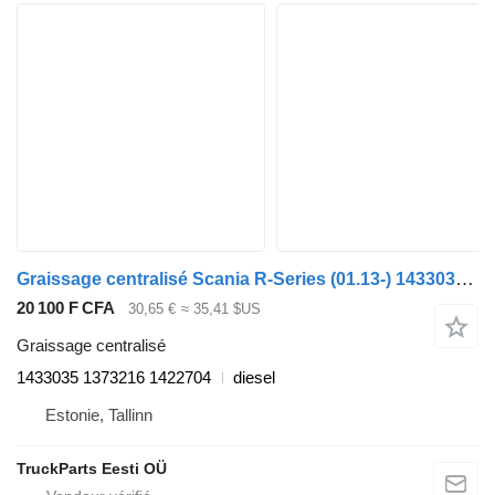
Graissage centralisé Scania R-Series (01.13-) 1433035 pour tracteur routier Scania P,G,R,T-series (2004-2017)
20 100 F CFA
30,65 €
≈ 35,41 $US
Graissage centralisé
1433035 1373216 1422704
diesel
Estonie, Tallinn
TruckParts Eesti OÜ