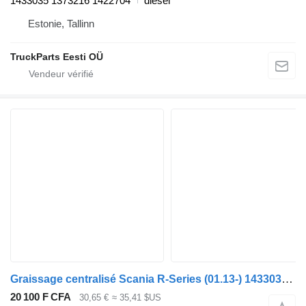
1433035 1373216 1422704
diesel
Estonie, Tallinn
TruckParts Eesti OÜ
Graissage centralisé Scania R-Series (01.13-) 1433035 pour tracteur routier Scania P,G,R,T-series (2004-2017)
20 100 F CFA
30,65 €
≈ 35,41 $US