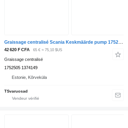
Graissage centralisé Scania Keskmäärde pump 1752505 pour tracteur routier Scania P94
42 620 F CFA
65 €
≈ 75,10 $US
Graissage centralisé
1752505 1374149
Estonie, Kõrveküla
TSvaruosad