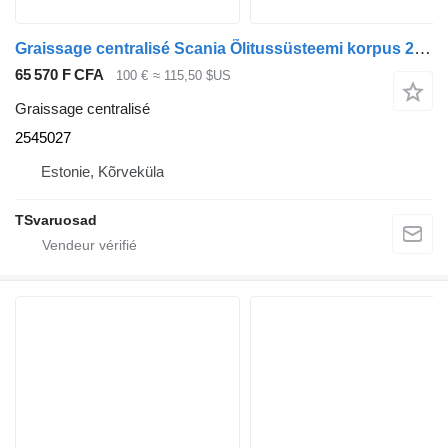
Graissage centralisé Scania Õlitussüsteemi korpus 2545027 pour tracteur routier Scania R410
65 570 F CFA
100 €
≈ 115,50 $US
Graissage centralisé
2545027
Estonie, Kõrveküla
TSvaruosad