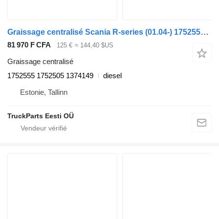
Graissage centralisé Scania R-series (01.04-) 1752555 pour tracteur routier Scania P,G,R,T-series (2004-2017)
81 970 F CFA
125 €
≈ 144,40 $US
Graissage centralisé
1752555 1752505 1374149
diesel
Estonie, Tallinn
TruckParts Eesti OÜ