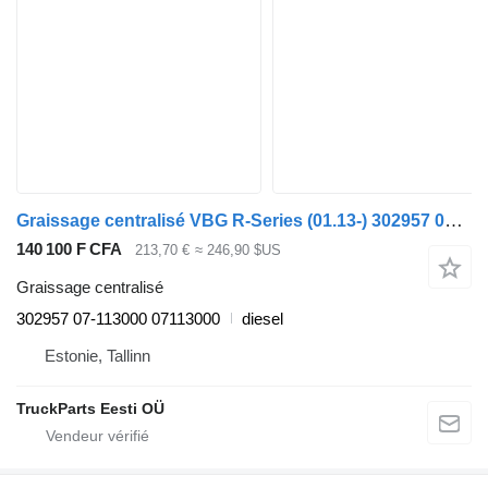
Graissage centralisé VBG R-Series (01.13-) 302957 07-113000 pour tracteur routier Scania P,G,R,T-series (2004-2017)
140 100 F CFA
213,70 €
≈ 246,90 $US
Graissage centralisé
302957 07-113000 07113000
diesel
Estonie, Tallinn
TruckParts Eesti OÜ