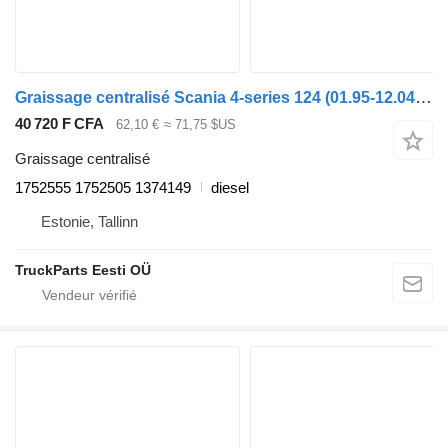
Graissage centralisé Scania 4-series 124 (01.95-12.04) 1752555 pour tracteur routier Scania 4-series (1995-2006)
40 720 F CFA
62,10 €
≈ 71,75 $US
Graissage centralisé
1752555 1752505 1374149
diesel
Estonie, Tallinn
TruckParts Eesti OÜ