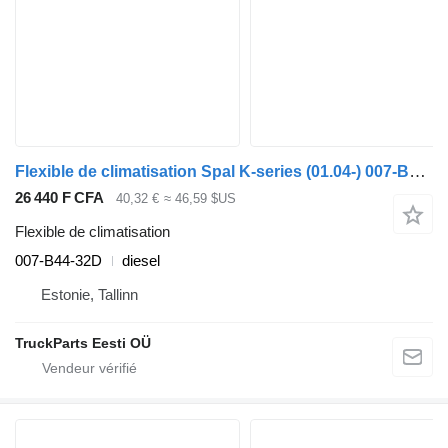
Flexible de climatisation Spal K-series (01.04-) 007-B44-32D pour Scania K,N,F-series bus (2006-)
26 440 F CFA
40,32 €
≈ 46,59 $US
Flexible de climatisation
007-B44-32D
diesel
Estonie, Tallinn
TruckParts Eesti OÜ