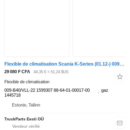
Flexible de climatisation Scania K-Series (01.12-) 009-B40/VLL-22 pour Scania K,N,F-series bus (2006-)
29 080 F CFA
44,35 €
≈ 51,24 $US
Flexible de climatisation
009-B40/VLL-22 1599307 88-64-01-00017-00
gaz
1445718
Estonie, Tallinn
TruckParts Eesti OÜ