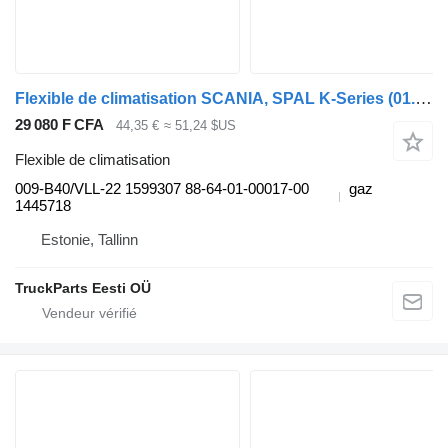
Flexible de climatisation SCANIA, SPAL K-Series (01.12-) 009-B40/VLL-22 pour Scania K,N,F-series bus (2006-)
29 080 F CFA
44,35 €
≈ 51,24 $US
Flexible de climatisation
009-B40/VLL-22 1599307 88-64-01-00017-00
gaz
1445718
Estonie, Tallinn
TruckParts Eesti OÜ