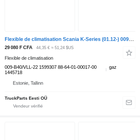
Flexible de climatisation Scania K-Series (01.12-) 009-B40/VLL-22 pour Scania K,N,F-series bus (2006-)
29 080 F CFA
44,35 €
≈ 51,24 $US
Flexible de climatisation
009-B40/VLL-22 1599307 88-64-01-00017-00
gaz
1445718
Estonie, Tallinn
TruckParts Eesti OÜ