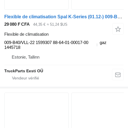
Flexible de climatisation Spal K-Series (01.12-) 009-B40/VLL-22 pour Scania K,N,F-series bus (2006-)
29 080 F CFA
44,35 €
≈ 51,24 $US
Flexible de climatisation
009-B40/VLL-22 1599307 88-64-01-00017-00
gaz
1445718
Estonie, Tallinn
TruckParts Eesti OÜ