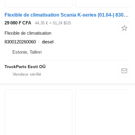
Flexible de climatisation Scania K-series (01.04-) 8300120260060 pour Scania K,N,F-series bus (2006-)
29 080 F CFA
44,35 €
≈ 51,24 $US
Flexible de climatisation
8300120260060
diesel
Estonie, Tallinn
TruckParts Eesti OÜ