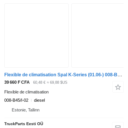
Flexible de climatisation Spal K-Series (01.06-) 008-B45/I-02 pour Scania K,N,F-series bus (2006-)
39 660 F CFA
60,48 €
≈ 69,88 $US
Flexible de climatisation
008-B45/I-02
diesel
Estonie, Tallinn
TruckParts Eesti OÜ