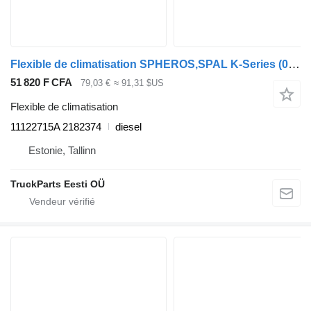
Flexible de climatisation SPHEROS,SPAL K-Series (01.12-) 11122715A pour Scania K,N,F-series bus (2006-)
51 820 F CFA
79,03 €
≈ 91,31 $US
Flexible de climatisation
11122715A 2182374
diesel
Estonie, Tallinn
TruckParts Eesti OÜ