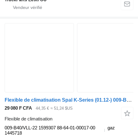
Flexible de climatisation Spal K-Series (01.12-) 009-B40/VLL-22 pour Scania K,N,F-series bus (2006-)
29 080 F CFA
44,35 €
≈ 51,24 $US
Flexible de climatisation
009-B40/VLL-22 1599307 88-64-01-00017-00
gaz
1445718