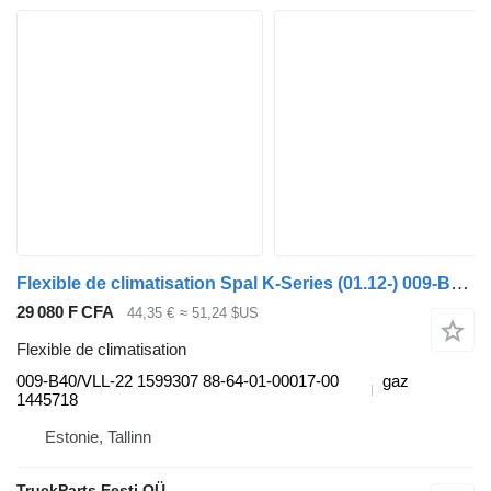
Flexible de climatisation Spal K-Series (01.12-) 009-B40/VLL-22 pour Scania K,N,F-series bus (2006-)
29 080 F CFA
44,35 €
≈ 51,24 $US
Flexible de climatisation
009-B40/VLL-22 1599307 88-64-01-00017-00
gaz
1445718
Estonie, Tallinn
TruckParts Eesti OÜ