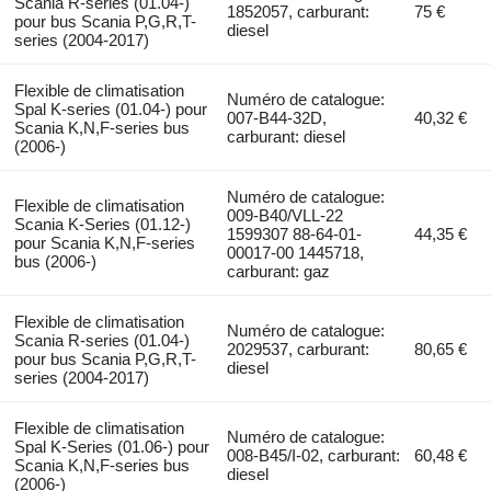
Scania R-series (01.04-)
1852057, carburant:
75 €
pour bus Scania P,G,R,T-
diesel
series (2004-2017)
Flexible de climatisation
Numéro de catalogue:
Spal K-series (01.04-) pour
007-B44-32D,
40,32 €
Scania K,N,F-series bus
carburant: diesel
(2006-)
Numéro de catalogue:
Flexible de climatisation
009-B40/VLL-22
Scania K-Series (01.12-)
1599307 88-64-01-
44,35 €
pour Scania K,N,F-series
00017-00 1445718,
bus (2006-)
carburant: gaz
Flexible de climatisation
Numéro de catalogue:
Scania R-series (01.04-)
2029537, carburant:
80,65 €
pour bus Scania P,G,R,T-
diesel
series (2004-2017)
Flexible de climatisation
Numéro de catalogue:
Spal K-Series (01.06-) pour
008-B45/I-02, carburant:
60,48 €
Scania K,N,F-series bus
diesel
(2006-)