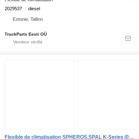
2029537
diesel
Estonie, Tallinn
TruckParts Eesti OÜ
Flexible de climatisation SPHEROS,SPAL K-Series (01.12-) 11122715A pour Scania K,N,F-series bus (2006-)