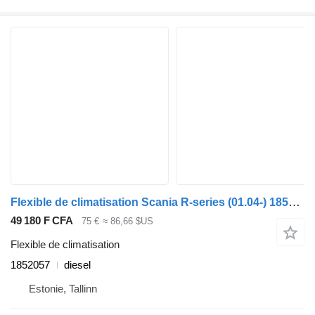
Flexible de climatisation Scania R-series (01.04-) 1852057 pour bus Scania P,G,R,T-series (2004-2017)
49 180 F CFA
75 €
≈ 86,66 $US
Flexible de climatisation
1852057
diesel
Estonie, Tallinn