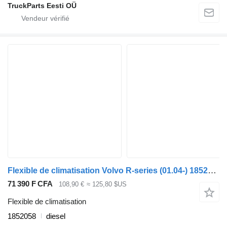
TruckParts Eesti OÜ
Flexible de climatisation Volvo R-series (01.04-) 1852058 pour bus Scania P,G,R,T-series (2004-2017)
71 390 F CFA
108,90 €
≈ 125,80 $US
Flexible de climatisation
1852058
diesel