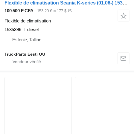
Flexible de climatisation Scania K-series (01.06-) 1535396 pour Scania K,N,F-series bus (2006-)
100 500 F CFA
153,20 €
≈ 177 $US
Flexible de climatisation
1535396
diesel
Estonie, Tallinn
TruckParts Eesti OÜ