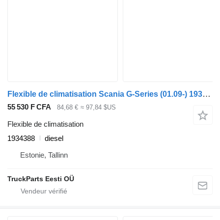
Flexible de climatisation Scania G-Series (01.09-) 1934388 pour bus Scania P,G,R,T-series (2004-2017)
55 530 F CFA
84,68 €
≈ 97,84 $US
Flexible de climatisation
1934388
diesel
Estonie, Tallinn
TruckParts Eesti OÜ