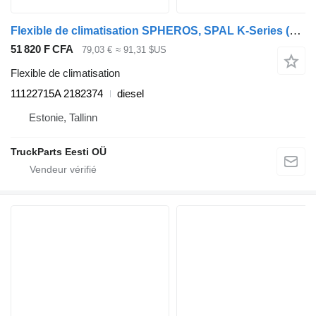
Flexible de climatisation SPHEROS, SPAL K-Series (01.12-) 11122715A pour Scania K,N,F-series bus (2006-)
51 820 F CFA
79,03 €
≈ 91,31 $US
Flexible de climatisation
11122715A 2182374
diesel
Estonie, Tallinn
TruckParts Eesti OÜ