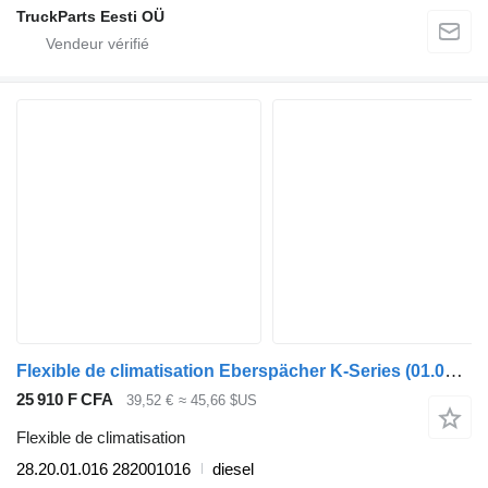
TruckParts Eesti OÜ
Flexible de climatisation Eberspächer K-Series (01.06-) 28.20.01.016 pour Scania K,N,F-series bus (2006-)
25 910 F CFA
39,52 €
≈ 45,66 $US
Flexible de climatisation
28.20.01.016 282001016
diesel