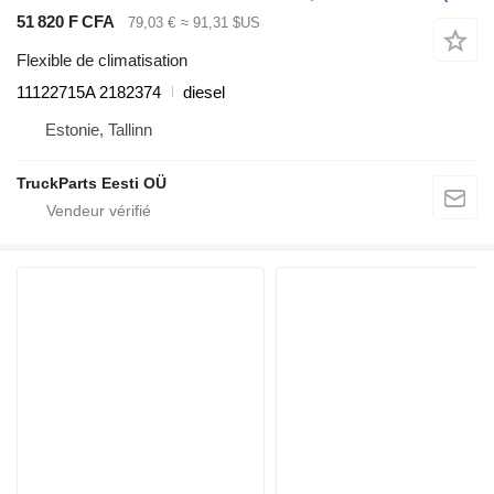
51 820 F CFA
79,03 €
≈ 91,31 $US
Flexible de climatisation
11122715A 2182374
diesel
Estonie, Tallinn
TruckParts Eesti OÜ