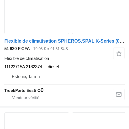
Flexible de climatisation SPHEROS,SPAL K-Series (01.12-) 11122715A pour Scania K,N,F-series bus (2006-)
51 820 F CFA
79,03 €
≈ 91,31 $US
Flexible de climatisation
11122715A 2182374
diesel
Estonie, Tallinn
TruckParts Eesti OÜ