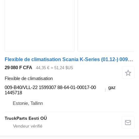
Flexible de climatisation Scania K-Series (01.12-) 009-B40/VLL-22 pour Scania K,N,F-series bus (2006-)
29 080 F CFA
44,35 €
≈ 51,24 $US
Flexible de climatisation
009-B40/VLL-22 1599307 88-64-01-00017-00
gaz
1445718
Estonie, Tallinn
TruckParts Eesti OÜ