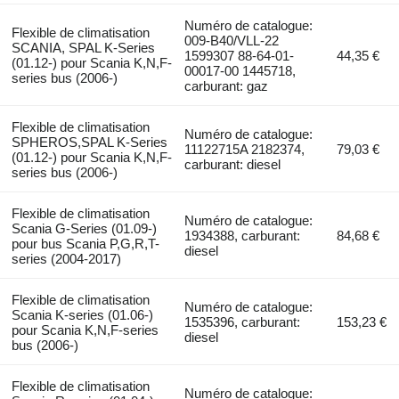
Numéro de catalogue:
Flexible de climatisation
009-B40/VLL-22
SCANIA, SPAL K-Series
1599307 88-64-01-
44,35 €
(01.12-) pour Scania K,N,F-
00017-00 1445718,
series bus (2006-)
carburant: gaz
Flexible de climatisation
Numéro de catalogue:
SPHEROS,SPAL K-Series
11122715A 2182374,
79,03 €
(01.12-) pour Scania K,N,F-
carburant: diesel
series bus (2006-)
Flexible de climatisation
Numéro de catalogue:
Scania G-Series (01.09-)
1934388, carburant:
84,68 €
pour bus Scania P,G,R,T-
diesel
series (2004-2017)
Flexible de climatisation
Numéro de catalogue:
Scania K-series (01.06-)
1535396, carburant:
153,23 €
pour Scania K,N,F-series
diesel
bus (2006-)
Flexible de climatisation
Numéro de catalogue: