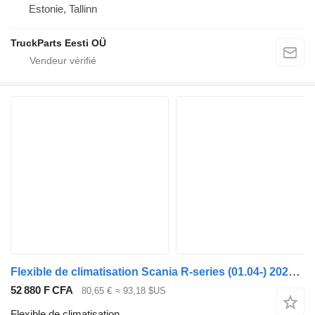
Estonie, Tallinn
TruckParts Eesti OÜ
Flexible de climatisation Scania R-series (01.04-) 2029537 pour bus Scania P,G,R,T-series (2004-2017)
52 880 F CFA
80,65 €
≈ 93,18 $US
Flexible de climatisation