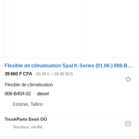
Flexible de climatisation Spal K-Series (01.06-) 008-B45/I-02 pour Scania K,N,F-series bus (2006-)
39 660 F CFA
60,48 €
≈ 69,88 $US
Flexible de climatisation
008-B45/I-02
diesel
Estonie, Tallinn
TruckParts Eesti OÜ