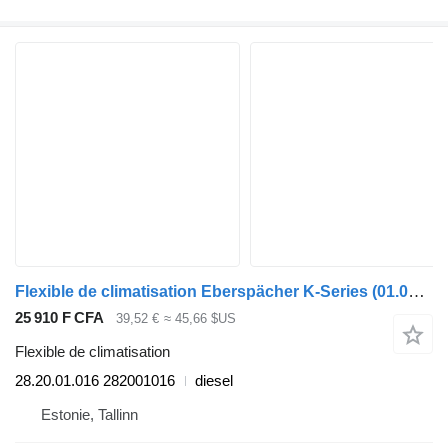
Flexible de climatisation Eberspächer K-Series (01.06-) 28.20.01.016 pour Scania K,N,F-series bus (2006-)
25 910 F CFA
39,52 €
≈ 45,66 $US
Flexible de climatisation
28.20.01.016 282001016
diesel
Estonie, Tallinn