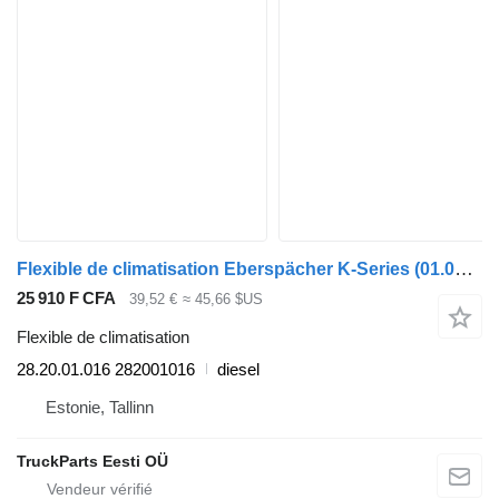
Flexible de climatisation Eberspächer K-Series (01.06-) 28.20.01.016 pour Scania K,N,F-series bus (2006-)
25 910 F CFA
39,52 €
≈ 45,66 $US
Flexible de climatisation
28.20.01.016 282001016
diesel
Estonie, Tallinn
TruckParts Eesti OÜ