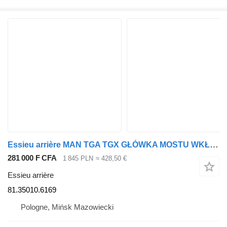
Essieu arrière MAN TGA TGX GŁÓWKA MOSTU WKŁAD DYFER 37:10 81.35010.6169 pour tracteur routier
281 000 F CFA
1 845 PLN
≈ 428,50 €
Essieu arrière
81.35010.6169
Pologne, Mińsk Mazowiecki