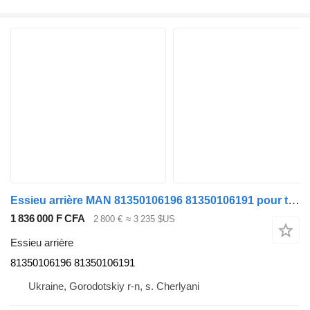
Essieu arrière MAN 81350106196 81350106191 pour tracteur routier MAN TGS TGX
1 836 000 F CFA
2 800 €
≈ 3 235 $US
Essieu arrière
81350106196 81350106191
Ukraine, Gorodotskiy r-n, s. Cherlyani