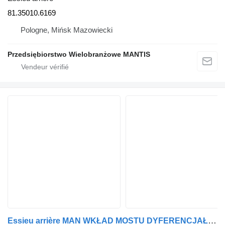
81.35010.6169
Pologne, Mińsk Mazowiecki
Przedsiębiorstwo Wielobranżowe MANTIS
Essieu arrière MAN WKŁAD MOSTU DYFERENCJAŁ MAN TGX TGS TGA 37:9 81.35010.6301 pour tracteur routier