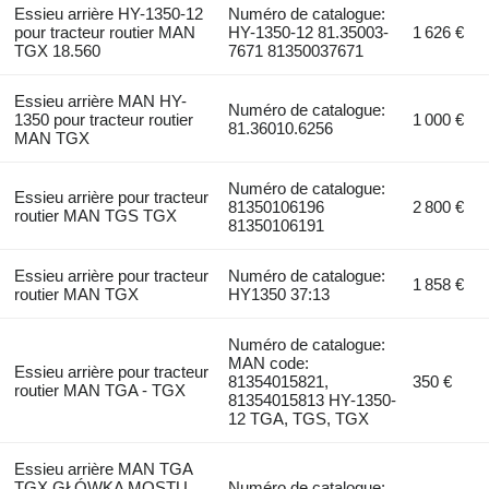
Essieu arrière HY-1350-12
Numéro de catalogue:
pour tracteur routier MAN
HY-1350-12 81.35003-
1 626 €
TGX 18.560
7671 81350037671
Essieu arrière MAN HY-
Numéro de catalogue:
1350 pour tracteur routier
1 000 €
81.36010.6256
MAN TGX
Numéro de catalogue:
Essieu arrière pour tracteur
81350106196
2 800 €
routier MAN TGS TGX
81350106191
Essieu arrière pour tracteur
Numéro de catalogue:
1 858 €
routier MAN TGX
HY1350 37:13
Numéro de catalogue:
MAN code:
Essieu arrière pour tracteur
81354015821,
350 €
routier MAN TGA - TGX
81354015813 HY-1350-
12 TGA, TGS, TGX
Essieu arrière MAN TGA
TGX GŁÓWKA MOSTU
Numéro de catalogue: