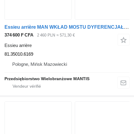
Essieu arrière MAN WKŁAD MOSTU DYFERENCJAŁ MAN TGX TGS TGA 37:10 81.35010.6169 pour tracteur routier
374 600 F CFA
2 460 PLN
≈ 571,30 €
Essieu arrière
81.35010.6169
Pologne, Mińsk Mazowiecki
Przedsiębiorstwo Wielobranżowe MANTIS