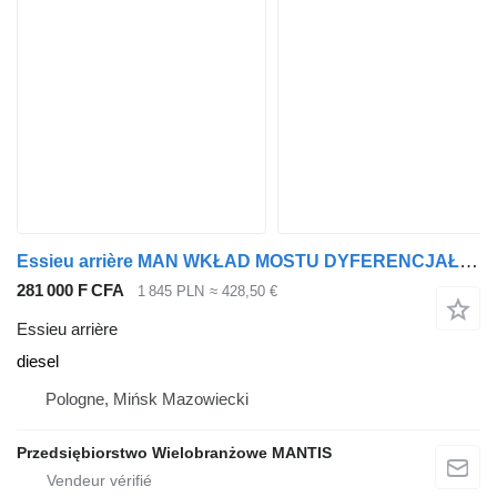
Essieu arrière MAN WKŁAD MOSTU DYFERENCJAŁ MAN TGX TGS TGA 38:14 pour tracteur routier
281 000 F CFA
1 845 PLN
≈ 428,50 €
Essieu arrière
diesel
Pologne, Mińsk Mazowiecki
Przedsiębiorstwo Wielobranżowe MANTIS