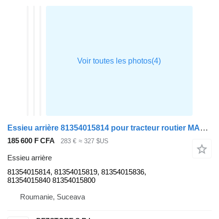
Essieu arrière 81354015814 pour tracteur routier MAN TGX
185 600 F CFA
283 €
≈ 327 $US
Essieu arrière
81354015814, 81354015819, 81354015836,
81354015840 81354015800
Roumanie, Suceava