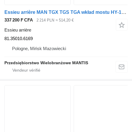
Essieu arrière MAN TGX TGS TGA wkład mostu HY-1350 38:15 2019 rok 81.35010.6169 pour tracteur routier
337 200 F CFA
2 214 PLN
≈ 514,20 €
Essieu arrière
81.35010.6169
Pologne, Mińsk Mazowiecki
Przedsiębiorstwo Wielobranżowe MANTIS