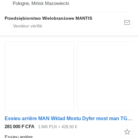
Pologne, Mińsk Mazowiecki
Przedsiębiorstwo Wielobranżowe MANTIS
Essieu arrière MAN Wklad Mostu Dyfer most man TGS TGX TGA HY1350 81.35010.6169 pour tracteur routier
281 000 F CFA
1 845 PLN
≈ 428,50 €
Essieu arrière