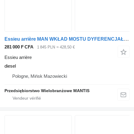
Essieu arrière MAN WKŁAD MOSTU DYFERENCJAŁ MAN TGX TGS TGA 37:12 pour tracteur routier
281 000 F CFA
1 845 PLN
≈ 428,50 €
Essieu arrière
diesel
Pologne, Mińsk Mazowiecki
Przedsiębiorstwo Wielobranżowe MANTIS