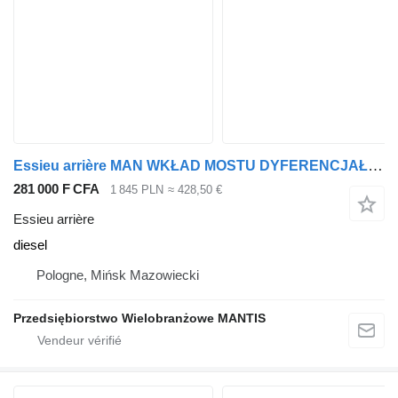
Essieu arrière MAN WKŁAD MOSTU DYFERENCJAŁ MAN TGX TGS TGA 37:13 pour tracteur routier
281 000 F CFA
1 845 PLN
≈ 428,50 €
Essieu arrière
diesel
Pologne, Mińsk Mazowiecki
Przedsiębiorstwo Wielobranżowe MANTIS