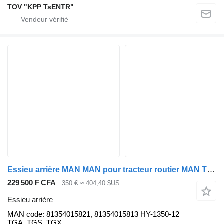
TOV "KPP TsENTR"
Essieu arrière MAN MAN pour tracteur routier MAN TGA - TGX
229 500 F CFA
350 €
≈ 404,40 $US
Essieu arrière
MAN code: 81354015821, 81354015813 HY-1350-12
TGA, TGS, TGX