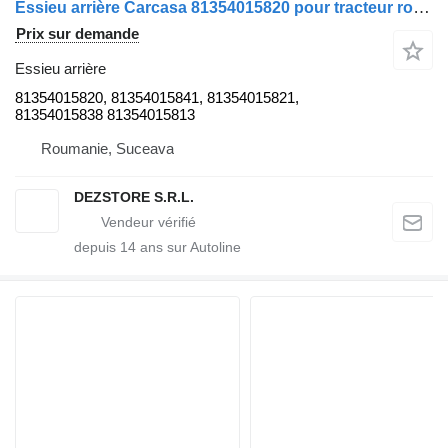
Essieu arrière Carcasa 81354015820 pour tracteur routier MAN TGX
Prix sur demande
Essieu arrière
81354015820, 81354015841, 81354015821,
81354015838 81354015813
Roumanie, Suceava
DEZSTORE S.R.L.
depuis
14
ans sur Autoline