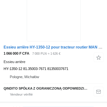
Essieu arrière HY-1350-12 pour tracteur routier MAN TGX 18.560
1 066 000 F CFA
7 000 PLN
≈ 1 626 €
Essieu arrière
HY-1350-12 81.35003-7671 81350037671
Pologne, Michałów
QINDITO SPÓŁKA Z OGRANICZONĄ ODPOWIEDZIALNOŚCIĄ