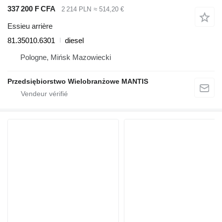
337 200 F CFA
2 214 PLN
≈ 514,20 €
Essieu arrière
81.35010.6301
diesel
Pologne, Mińsk Mazowiecki
Przedsiębiorstwo Wielobranżowe MANTIS