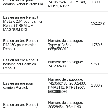
7420575248, 20575248,
1 399 €
camion Renault Premium
P1191, P1395
Essieu arrière Renault
MS17X 2,64 pour camion
952,20 €
Renault PREMIUM
MAGNUM DXI
Essieu arrière Renault
Numéro de catalogue:
P1345C pour camion
Type: p1345c /
1 750 €
Renault
n85pt593010
Essieu arrière Renault
Numéro de catalogue:
housing pour camion
975 €
7422324036...
Renault
Numéro de catalogue:
Essieu arrière pour
7420562439, 20562439,
1 899 €
camion Renault
PMR2191, RTH2180C,
5600665096
Numéro de catalogue:
Essieu arrière Renault
20828454, RSH1140,