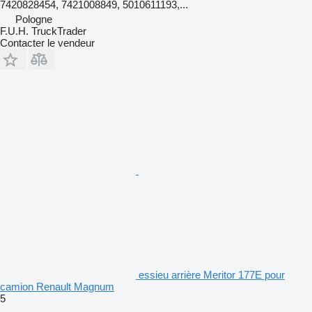
7420828454, 7421008849, 5010611193,...
Pologne
F.U.H. TruckTrader
Contacter le vendeur
essieu arrière Meritor 177E pour
camion Renault Magnum
5