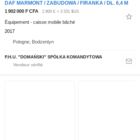
DAF MARMONT / ZABUDOWA / FIRANKA / DŁ. 6,4 M
1 902 000 F CFA
2 900 €
≈ 3 331 $US
Équipement - caisse mobile bâché
2017
Pologne, Bodzentyn
P.H.U. "DOMAŃSKI" SPÓŁKA KOMANDYTOWA