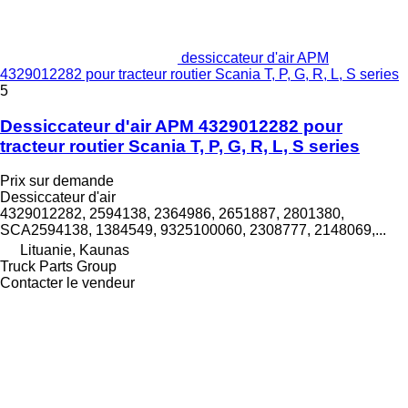
dessiccateur d'air APM
4329012282 pour tracteur routier Scania T, P, G, R, L, S series
5
Dessiccateur d'air APM 4329012282 pour
tracteur routier Scania T, P, G, R, L, S series
Prix sur demande
Dessiccateur d'air
4329012282, 2594138, 2364986, 2651887, 2801380,
SCA2594138, 1384549, 9325100060, 2308777, 2148069,...
Lituanie, Kaunas
Truck Parts Group
Contacter le vendeur