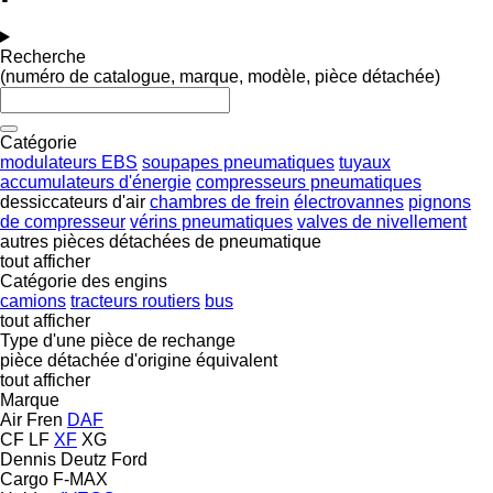
Recherche
(numéro de catalogue, marque, modèle, pièce détachée)
Catégorie
modulateurs EBS
soupapes pneumatiques
tuyaux
accumulateurs d'énergie
compresseurs pneumatiques
dessiccateurs d'air
chambres de frein
électrovannes
pignons
de compresseur
vérins pneumatiques
valves de nivellement
autres pièces détachées de pneumatique
tout afficher
Catégorie des engins
camions
tracteurs routiers
bus
tout afficher
Type d'une pièce de rechange
pièce détachée d'origine
équivalent
tout afficher
Marque
Air Fren
DAF
CF
LF
XF
XG
Dennis
Deutz
Ford
Cargo
F-MAX