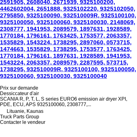
2591905, 2608040, 2671939, 9325100200,
4462602004, 2651888, 9325102220, 9325102050,
2795850, 9325100090, 932510009R, 9325100100,
9325100050, 9325100060, 9325100030, 2148069,
2308777, 1941953, 2089579, 1897631, 1928589,
1770184, 1796161, 1763425, 1753577, 2063357,
1535829, 1543224, 1738295, 2897060, 0573715,
1474663, 1535829, 1738295, 1753577, 1763425,
1770184, 1796161, 1897631, 1928589, 1941953,
1543224, 2063357, 2089579, 2287595, 573715,
1738295, 932510009R, 9325100100, 9325100050,
9325100060, 9325100030, 9325100040
Prix sur demande
Dessiccateur d'air
SCANIA R, P, T, L, S series EURO6 emission air dryer XPI,
PDE, ECU, APS 9325100060, 2308777,...
Lituanie, Kaunas
Truck Parts Group
Contacter le vendeur