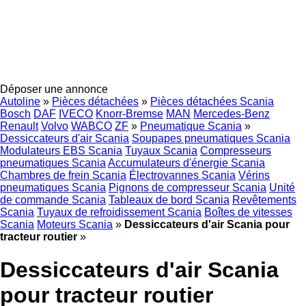
Déposer une annonce
Autoline
»
Pièces détachées
»
Pièces détachées Scania
Bosch
DAF
IVECO
Knorr-Bremse
MAN
Mercedes-Benz
Renault
Volvo
WABCO
ZF
»
Pneumatique Scania
»
Dessiccateurs d'air Scania
Soupapes pneumatiques Scania
Modulateurs EBS Scania
Tuyaux Scania
Compresseurs
pneumatiques Scania
Accumulateurs d'énergie Scania
Chambres de frein Scania
Électrovannes Scania
Vérins
pneumatiques Scania
Pignons de compresseur Scania
Unité
de commande Scania
Tableaux de bord Scania
Revêtements
Scania
Tuyaux de refroidissement Scania
Boîtes de vitesses
Scania
Moteurs Scania
»
Dessiccateurs d'air Scania pour
tracteur routier
»
Dessiccateurs d'air Scania
pour tracteur routier