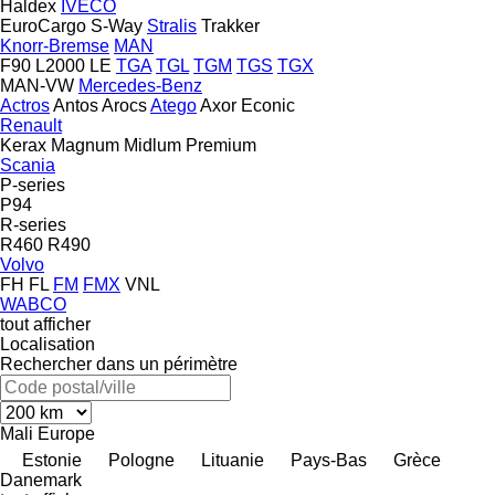
Haldex
IVECO
EuroCargo
S-Way
Stralis
Trakker
Knorr-Bremse
MAN
F90
L2000
LE
TGA
TGL
TGM
TGS
TGX
MAN-VW
Mercedes-Benz
Actros
Antos
Arocs
Atego
Axor
Econic
Renault
Kerax
Magnum
Midlum
Premium
Scania
P-series
P94
R-series
R460
R490
Volvo
FH
FL
FM
FMX
VNL
WABCO
tout afficher
Localisation
Rechercher dans un périmètre
Mali
Europe
Estonie
Pologne
Lituanie
Pays-Bas
Grèce
Danemark