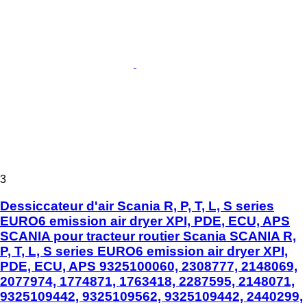
3
Dessiccateur d'air Scania R, P, T, L, S series
EURO6 emission air dryer XPI, PDE, ECU, APS
SCANIA pour tracteur routier Scania SCANIA R,
P, T, L, S series EURO6 emission air dryer XPI,
PDE, ECU, APS 9325100060, 2308777, 2148069,
2077974, 1774871, 1763418, 2287595, 2148071,
9325109442, 9325109562, 9325109442, 2440299,