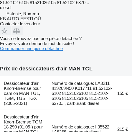
81.52102-6105 81521026105 81.52102-6370...
diesel
Estonie, Rummu
KB AUTO EESTI OÜ
Contacter le vendeur
Vous ne trouvez pas une pièce détachée ?
Envoyez votre demande tout de suite !
Commander une pièce détachée
Prix de dessiccateurs d'air MAN TGL
Dessiccateur d'air
Numéro de catalogue: LA8211
Knorr-Bremse pour
II19209N50 K017711 81.52102-
camion MAN TGL,
6102 81521026102 81.52102-
155 €
TGM, TGS, TGX
6105 81521026105 81.52102-
(2005-2021)
6370..., carburant: diesel
Dessiccateur d'air
Knorr-Bremse TGM
18.290 (01.05-) pour
Numéro de catalogue: II35522
215 €
camion MAN TGL,
LA8269, carburant: diesel