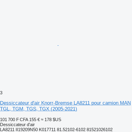
3
Dessiccateur d'air Knorr-Bremse LA8211 pour camion MAN
TGL, TGM, TGS, TGX (2005-2021)
101 700 F CFA
155 €
≈ 178 $US
Dessiccateur d'air
LA8211 II19209N50 K017711 81.52102-6102 81521026102