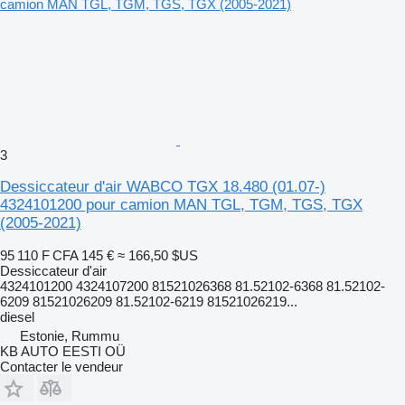
3
Dessiccateur d'air WABCO TGX 18.480 (01.07-)
4324101200 pour camion MAN TGL, TGM, TGS, TGX
(2005-2021)
95 110 F CFA
145 €
≈ 166,50 $US
Dessiccateur d'air
4324101200 4324107200 81521026368 81.52102-6368 81.52102-
6209 81521026209 81.52102-6219 81521026219...
diesel
Estonie, Rummu
KB AUTO EESTI OÜ
Contacter le vendeur