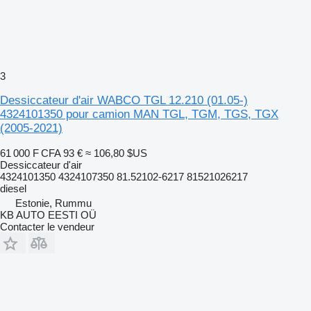
3
Dessiccateur d'air WABCO TGL 12.210 (01.05-)
4324101350 pour camion MAN TGL, TGM, TGS, TGX
(2005-2021)
61 000 F CFA
93 €
≈ 106,80 $US
Dessiccateur d'air
4324101350 4324107350 81.52102-6217 81521026217
diesel
Estonie, Rummu
KB AUTO EESTI OÜ
Contacter le vendeur