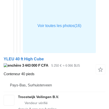
YLEU 40 ft High Cube
3 443 000 F CFA
5 250 €
≈ 6 066 $US
Conteneur 40 pieds
Pays-Bas, Surhuisterveen
Troostwijk Veilingen B.V.
depuis
8
ans sur Autoline