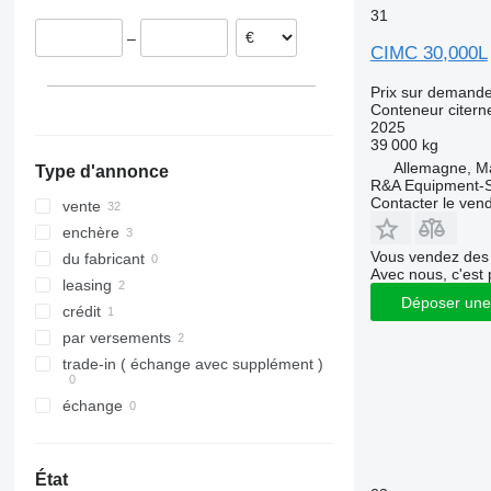
31
Pologne
–
Finlande
CIMC 30,000L
Portugal
Prix sur demand
Conteneur citern
2025
39 000 kg
Allemagne, Ma
Type d'annonce
R&A Equipment-
Contacter le ven
vente
enchère
Vous vendez des 
du fabricant
Avec nous, c'est 
leasing
Déposer une
crédit
par versements
trade-in ( échange avec supplément )
échange
État