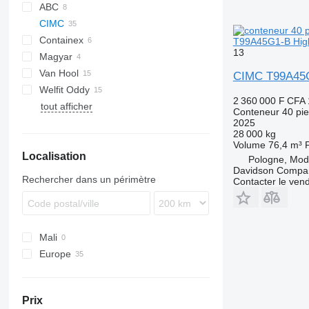
ABC
CIMC
Containex
T99A45G1-B Hig
13
Magyar
O-3
LE
MP
Van Hool
CIMC T99A45G
Welfit Oddy
ADR
2 360 000 F CFA
tout afficher
T-series
LPG
Conteneur 40 pi
2025
28 000 kg
Volume
76,4 m³
Localisation
Pologne, Mod
Davidson Compan
Rechercher dans un périmètre
Contacter le ven
Mali
Europe
Pays-Bas
Allemagne
Prix
Suède