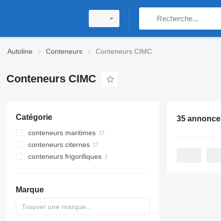
Autoline
Conteneurs
Conteneurs CIMC
Conteneurs CIMC
Catégorie
35 annonce
conteneurs maritimes
conteneurs citernes
conteneurs 40 pieds
conteneurs frigorifiques
conteneurs 20 pieds
conteneurs citernes 20 pieds
conteneurs 8 pieds
conteneurs citernes 30 pieds
conteneurs frigorifiques 20 pieds
conteneurs 45 pieds
Marque