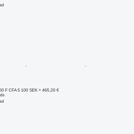
ad
00 F CFA
5 100 SEK
≈ 465,20 €
eds
ad