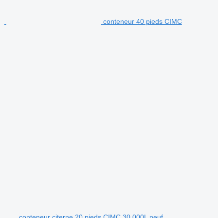
conteneur 40 pieds CIMC
conteneur citerne 20 pieds CIMC 30,000L neuf