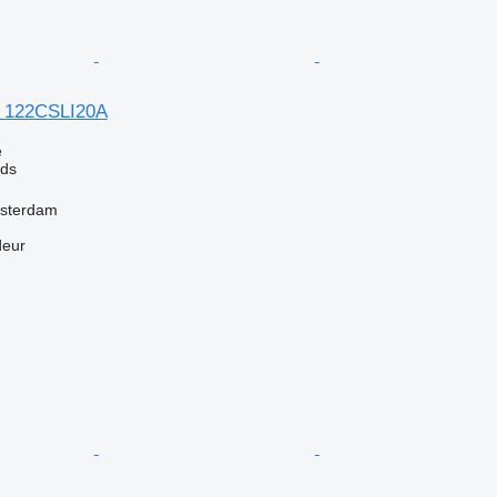
k 122CSLI20A
e
eds
msterdam
deur