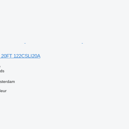
k 20FT 122CSLI20A
e
eds
msterdam
deur