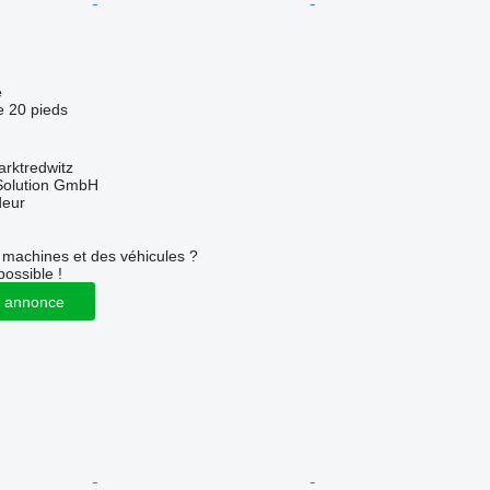
e
e 20 pieds
rktredwitz
Solution GmbH
deur
machines et des véhicules ?
possible !
 annonce