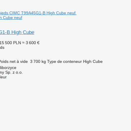
h Cube neuf
1-B High Cube
15 500 PLN
≈ 3 600 €
eds
Poids net à vide
3 700 kg
Type de conteneur
High Cube
liborzyce
y Sp. z o.o.
deur