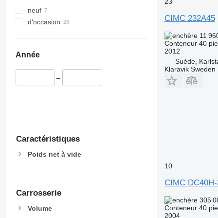
23
neuf
CIMC 232A45
d'occasion
11 96
Conteneur 40 pi
2012
Année
Suède, Karlst
Klaravik Sweden
–
Caractéristiques
Poids net à vide
10
CIMC DC40H-
Carrosserie
305 0
Conteneur 40 pi
Volume
2004