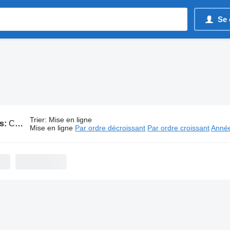
Se 
Trier
:
Mise en ligne
s:
Conteneurs CIMC
Mise en ligne
Par ordre décroissant
Par ordre croissant
Année