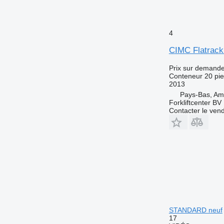
4
CIMC Flatrac
Prix sur demand
Conteneur 20 pi
2013
Pays-Bas, A
Forkliftcenter BV
Contacter le ven
STANDARD neuf
17