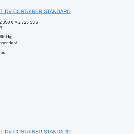
FT DV CONTAINER STANDARD
2 350 €
≈ 2 715 $US
s
850 kg
osendaal
deur
FT DV CONTAINER STANDARD