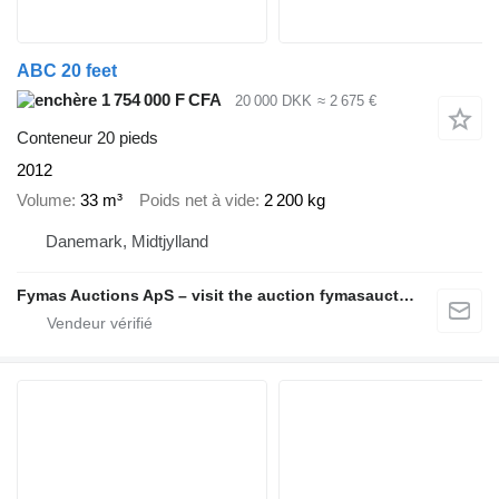
ABC 20 feet
1 754 000 F CFA
20 000 DKK
≈ 2 675 €
Conteneur 20 pieds
2012
Volume
33 m³
Poids net à vide
2 200 kg
Danemark, Midtjylland
Fymas Auctions ApS – visit the auction fymasauctions.dk