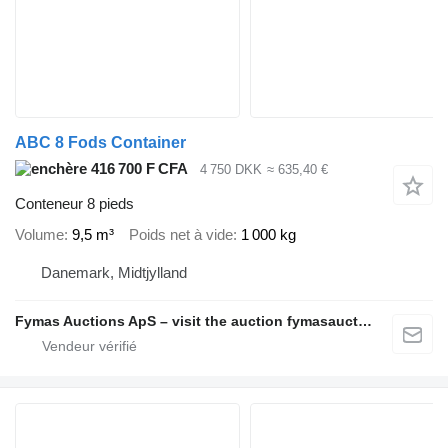
ABC 8 Fods Container
416 700 F CFA
4 750 DKK
≈ 635,40 €
Conteneur 8 pieds
Volume
9,5 m³
Poids net à vide
1 000 kg
Danemark, Midtjylland
Fymas Auctions ApS – visit the auction fymasauctions.dk