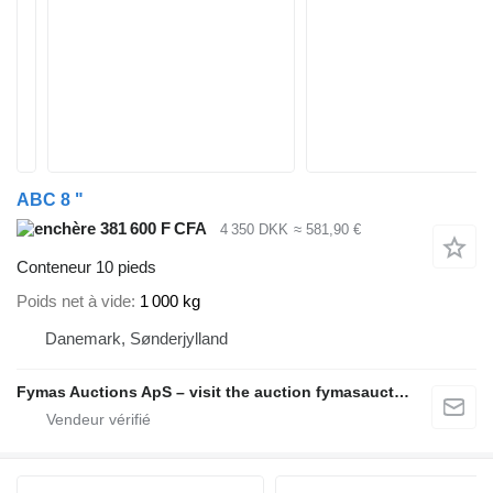
ABC 8 "
381 600 F CFA
4 350 DKK
≈ 581,90 €
Conteneur 10 pieds
Poids net à vide
1 000 kg
Danemark, Sønderjylland
Fymas Auctions ApS – visit the auction fymasauctions.dk