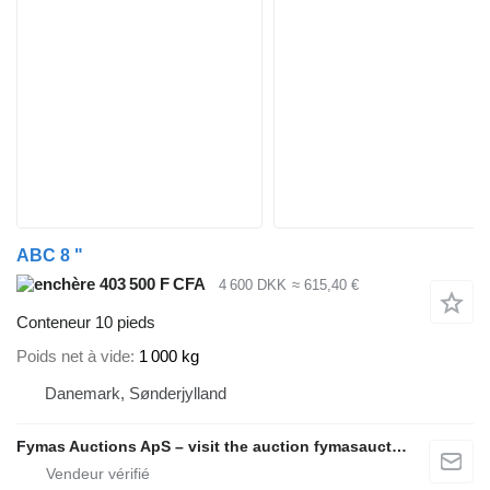
ABC 8 "
403 500 F CFA
4 600 DKK
≈ 615,40 €
Conteneur 10 pieds
Poids net à vide
1 000 kg
Danemark, Sønderjylland
Fymas Auctions ApS – visit the auction fymasauctions.dk