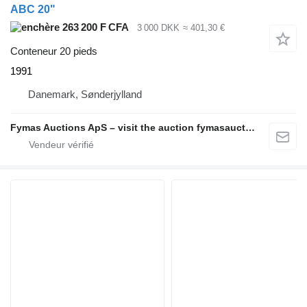
ABC 20"
263 200 F CFA
3 000 DKK
≈ 401,30 €
Conteneur 20 pieds
1991
Danemark, Sønderjylland
Fymas Auctions ApS – visit the auction fymasauctions.dk