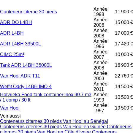
Année:
Conteneur citerne 30 pieds
11 900 €
1998
Année:
ADR DO L4BH
15 000 €
2006
Année:
ADR L4BH
17 000 €
2008
Année:
ADR L4BH 33500L
17 420 €
1996
Année:
CIMC 25m³
10 000 €
2007
Année:
Tank ADR L4BH 35000L
16 900 €
2008
Année:
Van Hool ADR T11
22 760 €
2003
Année:
Welfit Oddy L4BH IMO-4
14 500 €
2011
Holvrieka Food tank container inox 30.7 m3
Année:
10 500 €
/ 1 comp / 30 ft
1999
Année:
Van Hool
19 500 €
1997
Voir aussi
Conteneurs citernes 30 pieds Van Hool au Sénégal
Conteneurs citernes 30 pieds Van Hool en Guinée
Conteneurs
citernes 30 pieds Van Hool en Côte d'Ivoire
Conteneurs