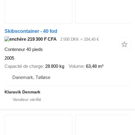
Skibscontainer - 40 fod
219 300 F CFA
2 500 DKK
≈ 334,40 €
Conteneur 40 pieds
2005
Capacité de charge
28 800 kg
Volume
63,48 m³
Danemark, Tølløse
Klaravik Denmark