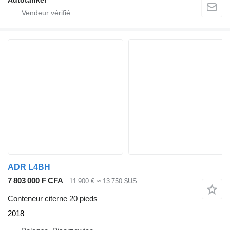
Autotanker
ADR L4BH
7 803 000 F CFA
11 900 €
≈ 13 750 $US
Conteneur citerne 20 pieds
2018