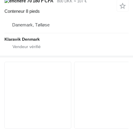
70 180 F CFA
800 DKK
≈ 107 €
Conteneur 8 pieds
Danemark, Tølløse
Klaravik Denmark