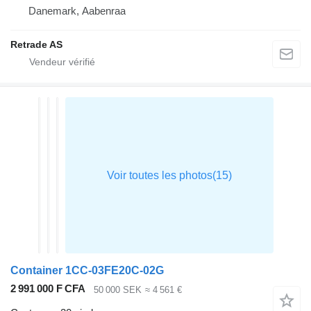
Danemark, Aabenraa
Retrade AS
Container 1CC-03FE20C-02G
2 991 000 F CFA
50 000 SEK
≈ 4 561 €