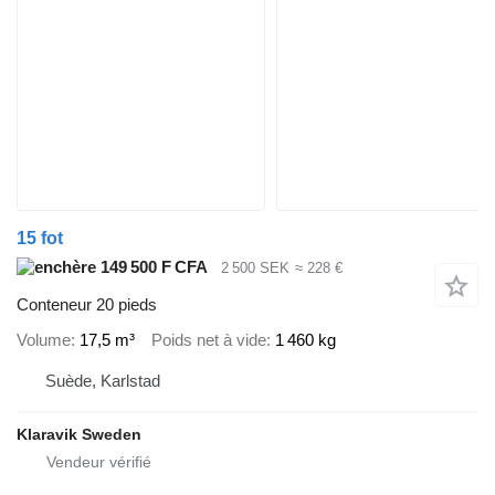
15 fot
149 500 F CFA
2 500 SEK
≈ 228 €
Conteneur 20 pieds
Volume
17,5 m³
Poids net à vide
1 460 kg
Suède, Karlstad
Klaravik Sweden