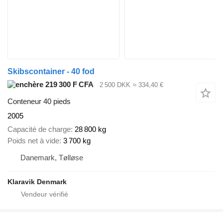
Skibscontainer - 40 fod
219 300 F CFA
2 500 DKK
≈ 334,40 €
Conteneur 40 pieds
2005
Capacité de charge
28 800 kg
Poids net à vide
3 700 kg
Danemark, Tølløse
Klaravik Denmark