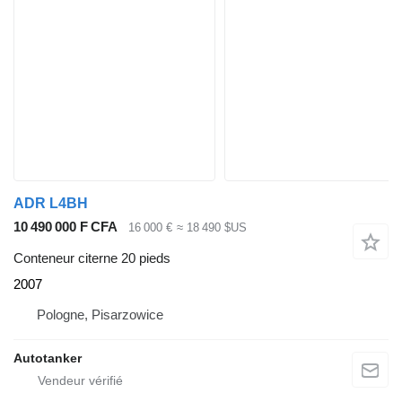
ADR L4BH
10 490 000 F CFA
16 000 €
≈ 18 490 $US
Conteneur citerne 20 pieds
2007
Pologne, Pisarzowice
Autotanker