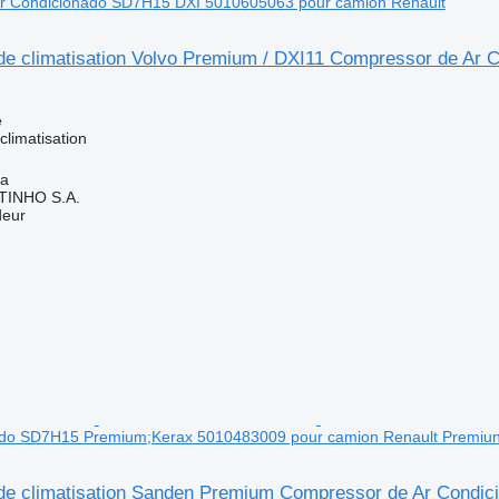
r Condicionado SD7H15 DXI 5010605063 pour camion Renault
e climatisation Volvo Premium / DXI11 Compressor de Ar
e
limatisation
ia
TINHO S.A.
deur
ado SD7H15 Premium;Kerax 5010483009 pour camion Renault Premiun
e climatisation Sanden Premium Compressor de Ar Condi