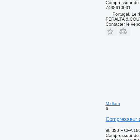
Compresseur de c
7438610031
Portugal, Leir
PERALTA & COU
Contacter le ven
Midlum
6
Compresseur d
98 390 F CFA
15
Compresseur de c