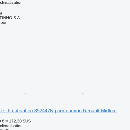
limatisation
ia
TINHO S.A.
deur
e climatisation 852447N pour camion Renault Midlum
0 €
≈ 172,30 $US
limatisation