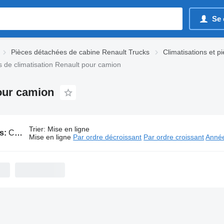
Se 
Pièces détachées de cabine Renault Trucks
Climatisations et 
de climatisation Renault pour camion
our camion
Trier
:
Mise en ligne
s:
Compresseurs de climatisation Renault pour camion
Mise en ligne
Par ordre décroissant
Par ordre croissant
Année