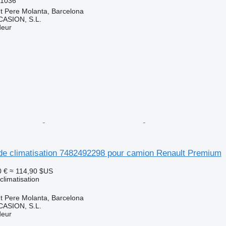
41036
t Pere Molanta, Barcelona
ASION, S.L.
deur
e climatisation 7482492298 pour camion Renault Premium
0 €
≈ 114,90 $US
limatisation
t Pere Molanta, Barcelona
ASION, S.L.
deur