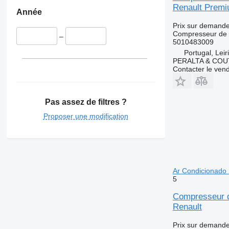
Renault Premi
Année
Prix sur demand
Compresseur de c
–
5010483009
Portugal, Leir
PERALTA & COU
Contacter le ven
Pas assez de filtres ?
Proposer une modification
Ar Condicionado
5
Compresseur d
Renault
Prix sur demand