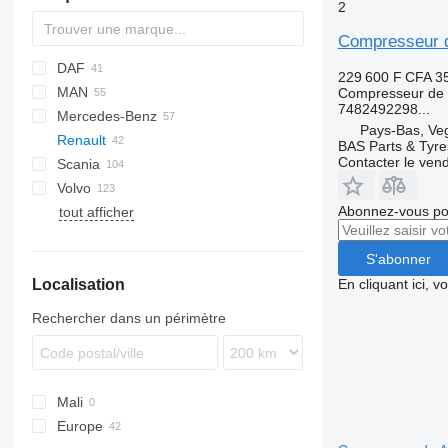
2
Compresseur d
DAF
2-Series
C-series
229 600 F CFA
3
MAN
X-Series
CF
F-MAX
Daily
Compresseur de c
7482492298...
Mercedes-Benz
LF
Transit
EuroCargo
A-series
Pays-Bas, Ve
Renault
XF
EuroStar
TGA
A-Class
Canter
Atleon
Movano
BAS Parts & Tyre
Contacter le ven
Scania
Eurotech
TGL
Actros
L-series
Cabstar
Kerax
Volvo
S-Way
TGM
Antos
Vanette
Magnum
R-series
Golf
Abonnez-vous pou
tout afficher
Stralis
TGS
Arocs
Master
LT
FE
Trakker
TGX
Atego
Midlum
Polo
FH
S'abonner
Axor
Premium
FL
Localisation
MB
FM
Premium 420
En cliquant ici, 
Vito
FMX
Rechercher dans un périmètre
SD
Mali
Europe