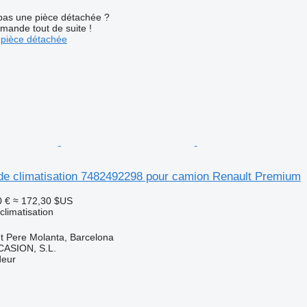
pas une pièce détachée ?
mande tout de suite !
pièce détachée
e climatisation 7482492298 pour camion Renault Premium
0 €
≈ 172,30 $US
limatisation
t Pere Molanta, Barcelona
ASION, S.L.
deur