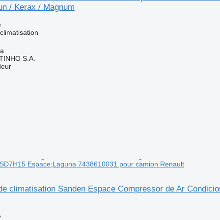
un / Kerax / Magnum
e
limatisation
ia
TINHO S.A.
deur
 SD7H15 Espace;Laguna 7438610031 pour camion Renault
e climatisation Sanden Espace Compressor de Ar Condic
e