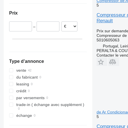
Espagne
Compressor de A
5
Roumanie
Prix
Portugal
Compresseur d
Renault
Estonie
–
Pays-Bas
Prix sur demand
Compresseur de c
5010605063
Portugal, Leir
PERALTA & COU
Contacter le ven
Type d'annonce
vente
du fabricant
leasing
crédit
par versements
trade-in ( échange avec supplément )
de Ar Condicion
échange
5
Compresseur d