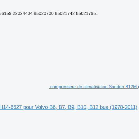
6159 22024404 85020700 85021742 85021795...
compresseur de climatisation Sanden B12M 
14-6627 pour Volvo B6, B7, B9, B10, B12 bus (1978-2011)