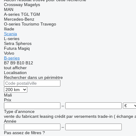
Crossway
Magelys
MAN
A-series
TGL
TGM
Mercedes-Benz
O-series
Tourismo
Travego
Iliade
Scania
L-series
Setra
Spheros
Futura
Magiq
Volvo
B-series
B7
B9
B10
B12
tout afficher
Localisation
Rechercher dans un périmètre
Mali
Prix
–
Type d'annonce
vente
du fabricant
leasing
crédit
par versements
trade-in ( échange 
Année
–
Pas assez de filtres ?