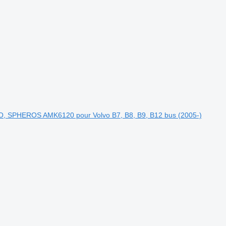
VO, SPHEROS AMK6120 pour Volvo B7, B8, B9, B12 bus (2005-)