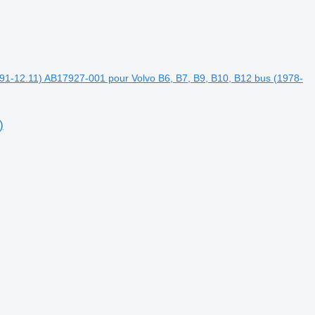
.91-12.11) AB17927-001 pour Volvo B6, B7, B9, B10, B12 bus (1978-
)