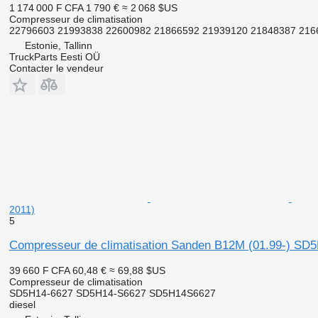
1 174 000 F CFA
1 790 €
≈ 2 068 $US
Compresseur de climatisation
22796603 21993838 22600982 21866592 21939120 21848387 2166
Estonie, Tallinn
TruckParts Eesti OÜ
Contacter le vendeur
2011)
5
Compresseur de climatisation Sanden B12M (01.99-) SD5H
39 660 F CFA
60,48 €
≈ 69,88 $US
Compresseur de climatisation
SD5H14-6627 SD5H14-S6627 SD5H14S6627
diesel