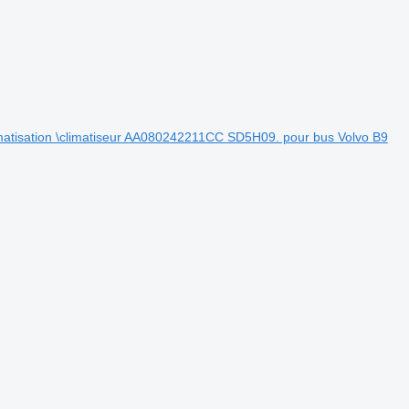
matisation \climatiseur AA080242211CC SD5H09. pour bus Volvo B9