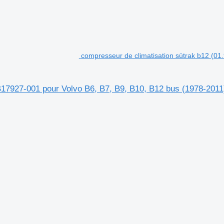
compresseur de climatisation sütrak b12 (01
B17927-001 pour Volvo B6, B7, B9, B10, B12 bus (1978-2011