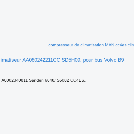
compresseur de climatisation MAN cc4es cli
\climatiseur AA080242211CC SD5H09. pour bus Volvo B9
 A0002340811 Sanden 6648/ S5082 CC4ES...