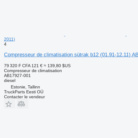
2011)
4
Compresseur de climatisation sütrak b12 (01.91-12.11) A
79 320 F CFA
121 €
≈ 139,80 $US
Compresseur de climatisation
AB17927-001
diesel
Estonie, Tallinn
TruckParts Eesti OÜ
Contacter le vendeur