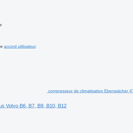
e
re
accord utilisateur
.
compresseur de climatisation Eberspächer 4
s Volvo B6, B7, B9, B10, B12