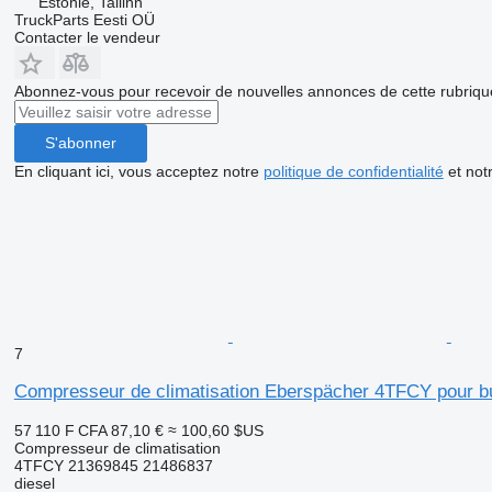
Estonie, Tallinn
TruckParts Eesti OÜ
Contacter le vendeur
Abonnez-vous pour recevoir de nouvelles annonces de cette rubriqu
S'abonner
En cliquant ici, vous acceptez notre
politique de confidentialité
et not
7
Compresseur de climatisation Eberspächer 4TFCY pour bu
57 110 F CFA
87,10 €
≈ 100,60 $US
Compresseur de climatisation
4TFCY 21369845 21486837
diesel