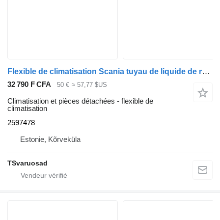
Flexible de climatisation Scania tuyau de liquide de refroidissement 2597478 pour tracteur routier Scania R410
32 790 F CFA
50 €
≈ 57,77 $US
Climatisation et pièces détachées - flexible de
climatisation
2597478
Estonie, Kõrveküla
TSvaruosad