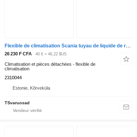
Flexible de climatisation Scania tuyau de liquide de refroidissement 2310044 pour tracteur routier Scania R410
26 230 F CFA
40 €
≈ 46,22 $US
Climatisation et pièces détachées - flexible de
climatisation
2310044
Estonie, Kõrveküla
TSvaruosad