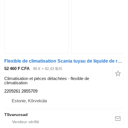
Flexible de climatisation Scania tuyau de liquide de refroidissement 2209261 pour tracteur routier Scania R410
52 460 F CFA
80 €
≈ 92,43 $US
Climatisation et pièces détachées - flexible de
climatisation
2209261 2855709
Estonie, Kõrveküla
TSvaruosad