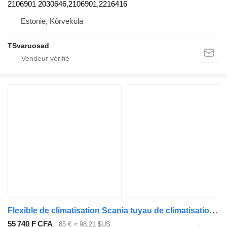
2106901 2030646,2106901,2216416
Estonie, Kõrveküla
TSvaruosad
Flexible de climatisation Scania tuyau de climatisation 2028048 pour tracteur routier Scania R410
55 740 F CFA
85 €
≈ 98,21 $US