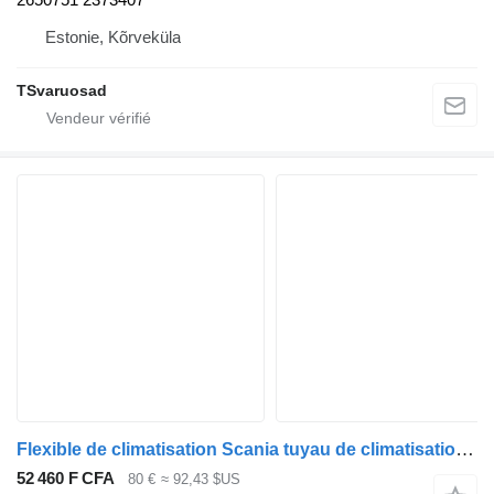
Estonie, Kõrveküla
TSvaruosad
Flexible de climatisation Scania tuyau de climatisation 2483734 pour tracteur routier Scania R410
52 460 F CFA
80 €
≈ 92,43 $US