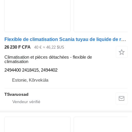
Flexible de climatisation Scania tuyau de liquide de refroidissement 2494400 pour tracteur routier Scania R410
26 230 F CFA
40 €
≈ 46,22 $US
Climatisation et pièces détachées - flexible de
climatisation
2494400 2418415, 2494402
Estonie, Kõrveküla
TSvaruosad