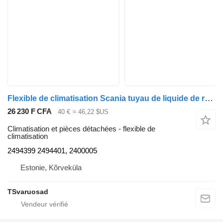
Flexible de climatisation Scania tuyau de liquide de refroidissement 2494399 pour tracteur routier Scania R410
26 230 F CFA
40 €
≈ 46,22 $US
Climatisation et pièces détachées - flexible de
climatisation
2494399 2494401, 2400005
Estonie, Kõrveküla
TSvaruosad