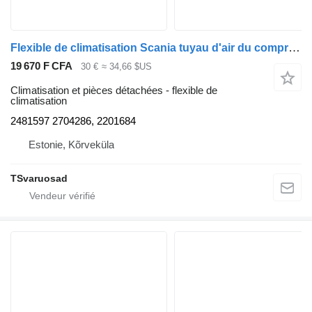
Flexible de climatisation Scania tuyau d'air du compresseur 2481597 pour tracteur routier Scania R410
19 670 F CFA
30 €
≈ 34,66 $US
Climatisation et pièces détachées - flexible de
climatisation
2481597 2704286, 2201684
Estonie, Kõrveküla
TSvaruosad