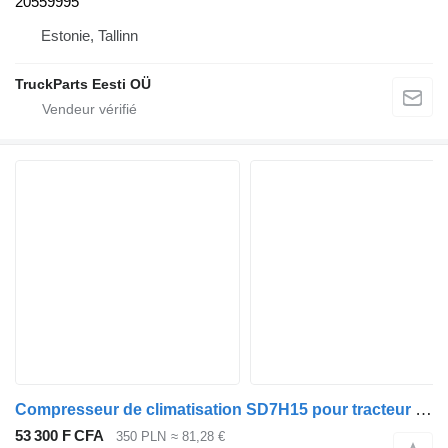
20559995
Estonie, Tallinn
TruckParts Eesti OÜ
Compresseur de climatisation SD7H15 pour tracteur routier Renault KERAX MIDLUM PREMIUM
53 300 F CFA
350 PLN
≈ 81,28 €