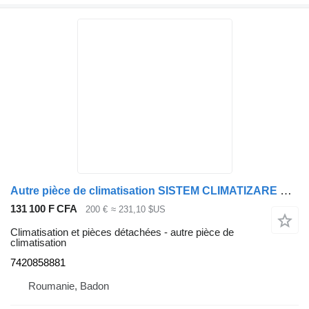
Autre pièce de climatisation SISTEM CLIMATIZARE SYSTÈME DE CLIMATISATION RENAULT PREMIUM 7420858881 pour tracteur routier Renault PREMIUM
131 100 F CFA
200 €
≈ 231,10 $US
Climatisation et pièces détachées - autre pièce de
climatisation
7420858881
Roumanie, Badon