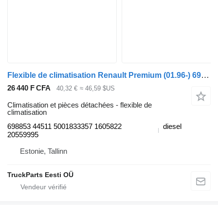
Flexible de climatisation Renault Premium (01.96-) 698853 44511 pour tracteur routier Renault Premium, Premium 2 (1996-2014)
26 440 F CFA
40,32 €
≈ 46,59 $US
Climatisation et pièces détachées - flexible de
climatisation
698853 44511 5001833357 1605822
diesel
20559995
Estonie, Tallinn
TruckParts Eesti OÜ