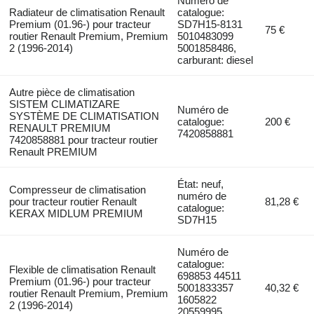
Numéro de
Radiateur de climatisation Renault
catalogue:
Premium (01.96-) pour tracteur
SD7H15-8131
75 €
routier Renault Premium, Premium
5010483099
2 (1996-2014)
5001858486,
carburant: diesel
Autre pièce de climatisation
SISTEM CLIMATIZARE
Numéro de
SYSTÈME DE CLIMATISATION
catalogue:
200 €
RENAULT PREMIUM
7420858881
7420858881 pour tracteur routier
Renault PREMIUM
État: neuf,
Compresseur de climatisation
numéro de
pour tracteur routier Renault
81,28 €
catalogue:
KERAX MIDLUM PREMIUM
SD7H15
Numéro de
catalogue:
Flexible de climatisation Renault
698853 44511
Premium (01.96-) pour tracteur
5001833357
40,32 €
routier Renault Premium, Premium
1605822
2 (1996-2014)
20559995,