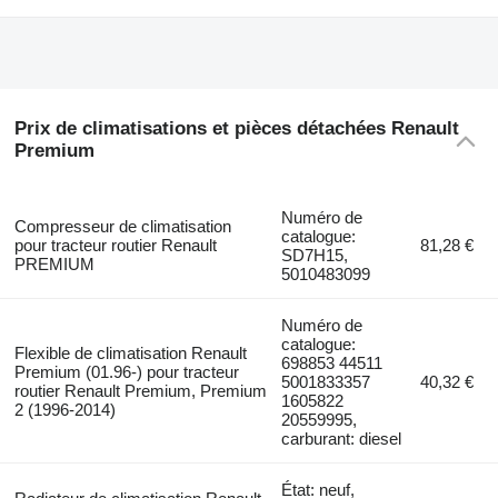
Prix de climatisations et pièces détachées Renault
Premium
Numéro de
Compresseur de climatisation
catalogue:
pour tracteur routier Renault
81,28 €
SD7H15,
PREMIUM
5010483099
Numéro de
catalogue:
Flexible de climatisation Renault
698853 44511
Premium (01.96-) pour tracteur
5001833357
40,32 €
routier Renault Premium, Premium
1605822
2 (1996-2014)
20559995,
carburant: diesel
État: neuf,