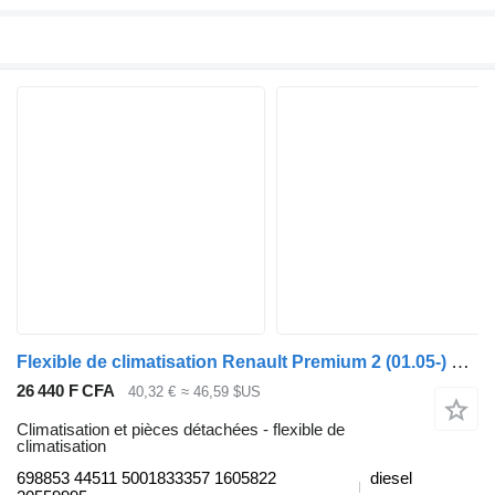
Flexible de climatisation Renault Premium 2 (01.05-) 698853 44511 pour tracteur routier Renault Premium, Premium 2 (1996-2014)
26 440 F CFA
40,32 €
≈ 46,59 $US
Climatisation et pièces détachées - flexible de
climatisation
698853 44511 5001833357 1605822
diesel