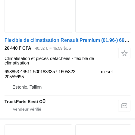
Flexible de climatisation Renault Premium (01.96-) 698853 44511 pour tracteur routier Renault Premium, Premium 2 (1996-2014)
26 440 F CFA
40,32 €
≈ 46,59 $US
Climatisation et pièces détachées - flexible de
climatisation
698853 44511 5001833357 1605822
diesel
20559995
Estonie, Tallinn
TruckParts Eesti OÜ