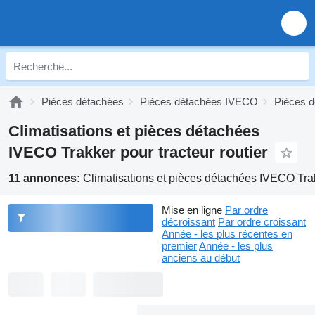
Pièces détachées
Pièces détachées IVECO
Pièces 
Climatisations et pièces détachées
IVECO Trakker pour tracteur routier
11 annonces:
Climatisations et pièces détachées IVECO Trakk
Mise en ligne
Par ordre
décroissant
Par ordre croissant
Année - les plus récentes en
premier
Année - les plus
anciens au début