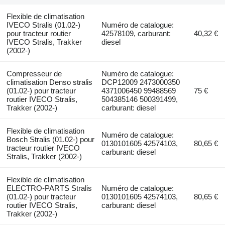
Flexible de climatisation
IVECO Stralis (01.02-)
Numéro de catalogue:
pour tracteur routier
42578109, carburant:
40,32 €
IVECO Stralis, Trakker
diesel
(2002-)
Compresseur de
Numéro de catalogue:
climatisation Denso stralis
DCP12009 2473000350
(01.02-) pour tracteur
4371006450 99488569
75 €
routier IVECO Stralis,
504385146 500391499,
Trakker (2002-)
carburant: diesel
Flexible de climatisation
Numéro de catalogue:
Bosch Stralis (01.02-) pour
0130101605 42574103,
80,65 €
tracteur routier IVECO
carburant: diesel
Stralis, Trakker (2002-)
Flexible de climatisation
ELECTRO-PARTS Stralis
Numéro de catalogue:
(01.02-) pour tracteur
0130101605 42574103,
80,65 €
routier IVECO Stralis,
carburant: diesel
Trakker (2002-)