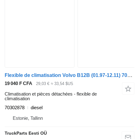
Flexible de climatisation Volvo B12B (01.97-12.11) 70302878 pour Volvo B6, B7, B9, B10, B12 bus (1978-2011)
19 040 F CFA
29,03 €
≈ 33,54 $US
Climatisation et pièces détachées - flexible de
climatisation
70302878
diesel
Estonie, Tallinn
TruckParts Eesti OÜ