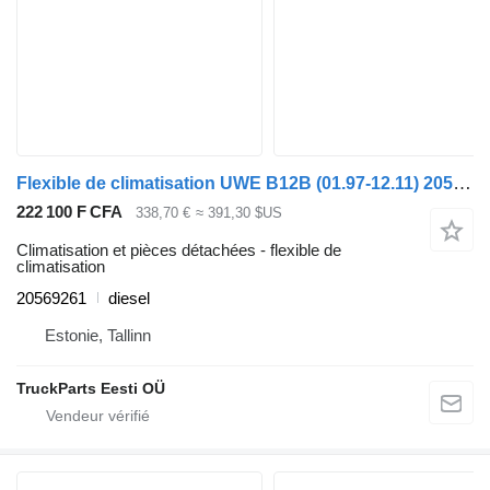
Flexible de climatisation UWE B12B (01.97-12.11) 20569261 pour Volvo B6, B7, B9, B10, B12 bus (1978-2011)
222 100 F CFA
338,70 €
≈ 391,30 $US
Climatisation et pièces détachées - flexible de
climatisation
20569261
diesel
Estonie, Tallinn
TruckParts Eesti OÜ