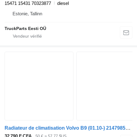
15471 15431 70323877
diesel
Estonie, Tallinn
TruckParts Eesti OÜ
Radiateur de climatisation Volvo B9 (01.10-) 21479852+ pour Volvo B6, B7, B9, B10, B12 bus (1978-2011)
32 790 F CFA
50 €
≈ 57,77 $US