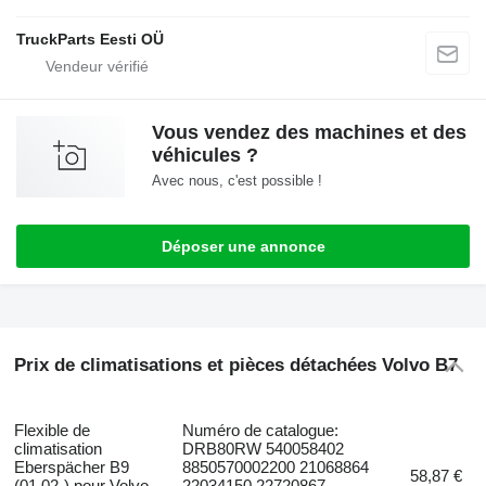
TruckParts Eesti OÜ
Vous vendez des machines et des
véhicules ?
Avec nous, c'est possible !
Déposer une annonce
Prix de climatisations et pièces détachées Volvo B7
Flexible de
Numéro de catalogue:
climatisation
DRB80RW 540058402
Eberspächer B9
8850570002200 21068864
58,87 €
(01.02-) pour Volvo
22034150 22720867