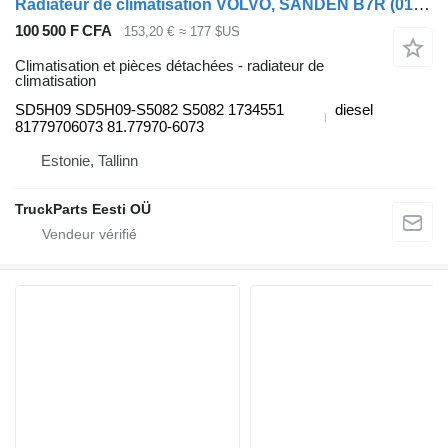
Radiateur de climatisation VOLVO, SANDEN B7R (01.06-) SD5H09 pour Volvo B7, B8, B9, B12 bus (2005-)
100 500 F CFA
153,20 €
≈ 177 $US
Climatisation et pièces détachées - radiateur de
climatisation
SD5H09 SD5H09-S5082 S5082 1734551
diesel
81779706073 81.77970-6073
Estonie, Tallinn
TruckParts Eesti OÜ