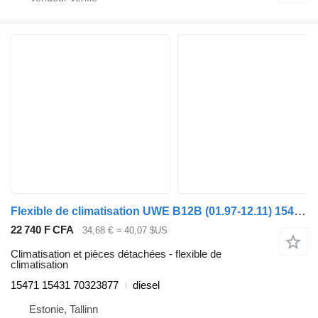
Flexible de climatisation UWE B12B (01.97-12.11) 15471 15431 pour Volvo B6, B7, B9, B10, B12 bus (1978-2011)
22 740 F CFA
34,68 €
≈ 40,07 $US
Climatisation et pièces détachées - flexible de
climatisation
15471 15431 70323877
diesel
Estonie, Tallinn