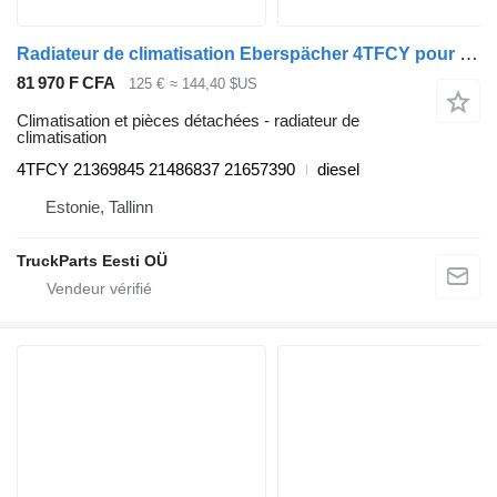
Radiateur de climatisation Eberspächer 4TFCY pour Volvo B6, B7, B9, B10, B12 bus (1978-2011)
81 970 F CFA
125 €
≈ 144,40 $US
Climatisation et pièces détachées - radiateur de
climatisation
4TFCY 21369845 21486837 21657390
diesel
Estonie, Tallinn
TruckParts Eesti OÜ