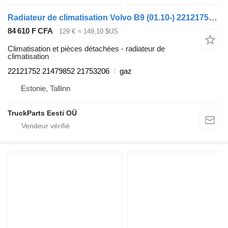
Radiateur de climatisation Volvo B9 (01.10-) 22121752 pour Volvo B7, B8, B9, B12 bus (2005-)
84 610 F CFA
129 €
≈ 149,10 $US
Climatisation et pièces détachées - radiateur de
climatisation
22121752 21479852 21753206
gaz
Estonie, Tallinn
TruckParts Eesti OÜ