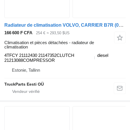
Radiateur de climatisation VOLVO, CARRIER B7R (01.06-) 4TFCY pour Volvo B7, B8, B9, B12 bus (2005-)
166 600 F CFA
254 €
≈ 293,50 $US
Climatisation et pièces détachées - radiateur de
climatisation
4TFCY 21112430 21147352CLUTCH
diesel
21213088COMPRESSOR
Estonie, Tallinn
TruckParts Eesti OÜ