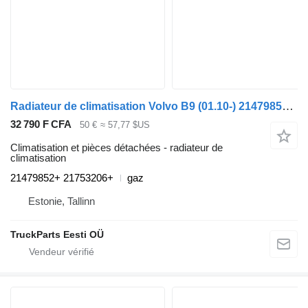
Radiateur de climatisation Volvo B9 (01.10-) 21479852+ pour Volvo B6, B7, B9, B10, B12 bus (1978-2011)
32 790 F CFA
50 €
≈ 57,77 $US
Climatisation et pièces détachées - radiateur de
climatisation
21479852+ 21753206+
gaz
Estonie, Tallinn
TruckParts Eesti OÜ