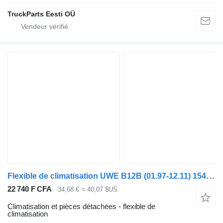
TruckParts Eesti OÜ
Flexible de climatisation UWE B12B (01.97-12.11) 15471 15431 pour Volvo B6, B7, B9, B10, B12 bus (1978-2011)
22 740 F CFA
34,68 €
≈ 40,07 $US
Climatisation et pièces détachées - flexible de
climatisation