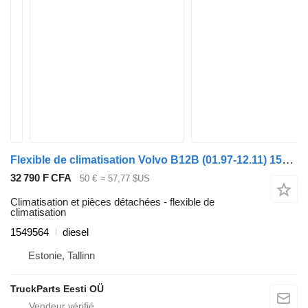
Flexible de climatisation Volvo B12B (01.97-12.11) 1549564 pour Volvo B6, B7, B9, B10, B12 bus (1978-2011)
32 790 F CFA
50 €
≈ 57,77 $US
Climatisation et pièces détachées - flexible de
climatisation
1549564
diesel
Estonie, Tallinn
TruckParts Eesti OÜ