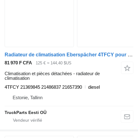
Radiateur de climatisation Eberspächer 4TFCY pour Volvo B6, B7, B9, B10, B12 bus (1978-2011)
81 970 F CFA
125 €
≈ 144,40 $US
Climatisation et pièces détachées - radiateur de
climatisation
4TFCY 21369845 21486837 21657390
diesel
Estonie, Tallinn
TruckParts Eesti OÜ