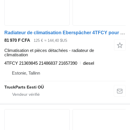
Radiateur de climatisation Eberspächer 4TFCY pour Volvo B6, B7, B9, B10, B12 bus (1978-2011)
81 970 F CFA
125 €
≈ 144,40 $US
Climatisation et pièces détachées - radiateur de
climatisation
4TFCY 21369845 21486837 21657390
diesel
Estonie, Tallinn
TruckParts Eesti OÜ