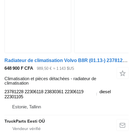
Radiateur de climatisation Volvo B8R (01.13-) 23781228 pour Volvo B7, B8, B9, B12 bus (2005-)
648 900 F CFA
989,50 €
≈ 1 143 $US
Climatisation et pièces détachées - radiateur de
climatisation
23781228 22306118 23830361 22306119
diesel
22301105
Estonie, Tallinn
TruckParts Eesti OÜ