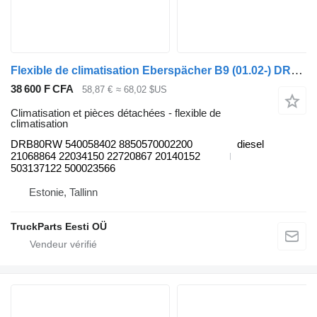
Flexible de climatisation Eberspächer B9 (01.02-) DRB80RW pour Volvo B6, B7, B9, B10, B12 bus (1978-2011)
38 600 F CFA
58,87 €
≈ 68,02 $US
Climatisation et pièces détachées - flexible de
climatisation
DRB80RW 540058402 8850570002200
diesel
21068864 22034150 22720867 20140152
503137122 500023566
Estonie, Tallinn
TruckParts Eesti OÜ