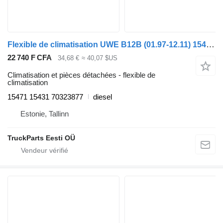
Flexible de climatisation UWE B12B (01.97-12.11) 15471 15431 pour Volvo B6, B7, B9, B10, B12 bus (1978-2011)
22 740 F CFA
34,68 €
≈ 40,07 $US
Climatisation et pièces détachées - flexible de
climatisation
15471 15431 70323877
diesel
Estonie, Tallinn
TruckParts Eesti OÜ