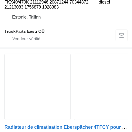
FKX40/470K 21112946 20871244 70344872
diesel
21213083 1756879 1928383
Estonie, Tallinn
TruckParts Eesti OÜ
Radiateur de climatisation Eberspächer 4TFCY pour Volvo B6, B7, B9, B10, B12 bus (1978-2011)