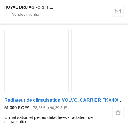
ROYAL DRU AGRO S.R.L.
Radiateur de climatisation VOLVO, CARRIER FKX40/470K pour Volvo B6, B7, B9, B10, B12 bus (1978-2011)
51 300 F CFA
78,23 €
≈ 90,39 $US
Climatisation et pièces détachées - radiateur de
climatisation