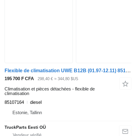
Flexible de climatisation UWE B12B (01.97-12.11) 85107164 pour Volvo B6, B7, B9, B10, B12 bus (1978-2011)
195 700 F CFA
298,40 €
≈ 344,80 $US
Climatisation et pièces détachées - flexible de
climatisation
85107164
diesel
Estonie, Tallinn
TruckParts Eesti OÜ