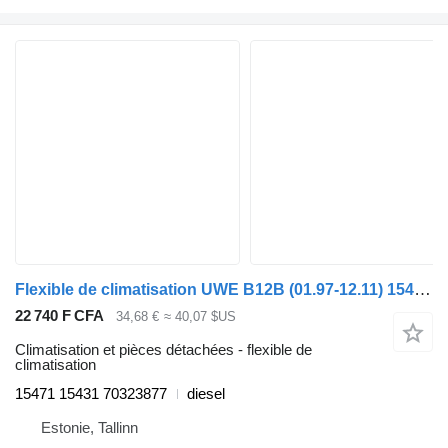
Flexible de climatisation UWE B12B (01.97-12.11) 15471 15431 pour Volvo B6, B7, B9, B10, B12 bus (1978-2011)
22 740 F CFA
34,68 €
≈ 40,07 $US
Climatisation et pièces détachées - flexible de
climatisation
15471 15431 70323877
diesel
Estonie, Tallinn