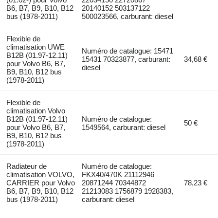
B6, B7, B9, B10, B12
20140152 503137122
bus (1978-2011)
500023566, carburant: diesel
Flexible de
climatisation UWE
Numéro de catalogue: 15471
B12B (01.97-12.11)
15431 70323877, carburant:
34,68 €
pour Volvo B6, B7,
diesel
B9, B10, B12 bus
(1978-2011)
Flexible de
climatisation Volvo
B12B (01.97-12.11)
Numéro de catalogue:
50 €
pour Volvo B6, B7,
1549564, carburant: diesel
B9, B10, B12 bus
(1978-2011)
Radiateur de
Numéro de catalogue:
climatisation VOLVO,
FKX40/470K 21112946
CARRIER pour Volvo
20871244 70344872
78,23 €
B6, B7, B9, B10, B12
21213083 1756879 1928383,
bus (1978-2011)
carburant: diesel