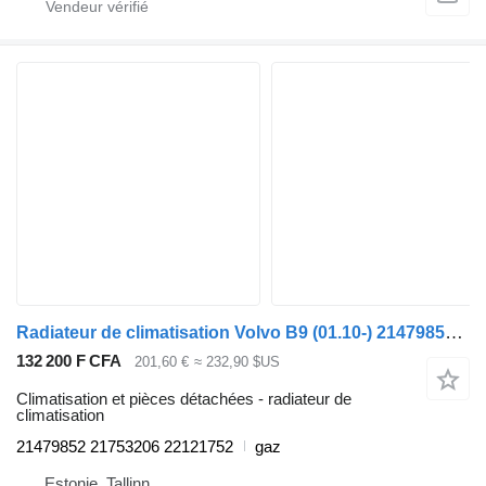
Radiateur de climatisation Volvo B9 (01.10-) 21479852 pour Volvo B6, B7, B9, B10, B12 bus (1978-2011)
132 200 F CFA
201,60 €
≈ 232,90 $US
Climatisation et pièces détachées - radiateur de
climatisation
21479852 21753206 22121752
gaz
Estonie, Tallinn