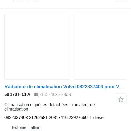
Radiateur de climatisation Volvo 0822337403 pour Volvo B6, B7, B9, B10, B12 bus (1978-2011)
58 170 F CFA
88,71 €
≈ 102,50 $US
Climatisation et pièces détachées - radiateur de
climatisation
0822337403 21262581 20817416 22927660
diesel
Estonie, Tallinn