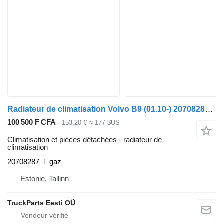
Radiateur de climatisation Volvo B9 (01.10-) 20708287 pour Volvo B6, B7, B9, B10, B12 bus (1978-2011)
100 500 F CFA
153,20 €
≈ 177 $US
Climatisation et pièces détachées - radiateur de
climatisation
20708287
gaz
Estonie, Tallinn
TruckParts Eesti OÜ