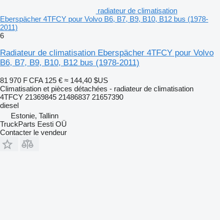
radiateur de climatisation
Eberspächer 4TFCY pour Volvo B6, B7, B9, B10, B12 bus (1978-
2011)
6
Radiateur de climatisation Eberspächer 4TFCY pour Volvo
B6, B7, B9, B10, B12 bus (1978-2011)
81 970 F CFA
125 €
≈ 144,40 $US
Climatisation et pièces détachées - radiateur de climatisation
4TFCY 21369845 21486837 21657390
diesel
Estonie, Tallinn
TruckParts Eesti OÜ
Contacter le vendeur