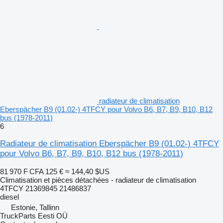
radiateur de climatisation
Eberspächer B9 (01.02-) 4TFCY pour Volvo B6, B7, B9, B10, B12
bus (1978-2011)
6
Radiateur de climatisation Eberspächer B9 (01.02-) 4TFCY
pour Volvo B6, B7, B9, B10, B12 bus (1978-2011)
81 970 F CFA
125 €
≈ 144,40 $US
Climatisation et pièces détachées - radiateur de climatisation
4TFCY 21369845 21486837
diesel
Estonie, Tallinn
TruckParts Eesti OÜ