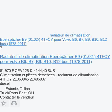
radiateur de climatisation
Eberspächer B9 (01.02-) 4TFCY pour Volvo B6, B7, B9, B10, B12
bus (1978-2011)
7
Radiateur de climatisation Eberspächer B9 (01.02-) 4TFCY
pour Volvo B6, B7, B9, B10, B12 bus (1978-2011)
81 970 F CFA
125 €
≈ 144,40 $US
Climatisation et pièces détachées - radiateur de climatisation
4TFCY 21369845 21486837
diesel
Estonie, Tallinn
TruckParts Eesti OÜ
Contacter le vendeur