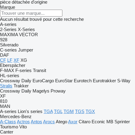
pièce détachée d'origine
Marque
Aucun résultat trouvé pour cette recherche
A-series
2-Series
X-Series
MAXIMA
VECTOR
928
Silverado
C-series
Jumper
DAF
CF
LF
XF
XG
Eberspächer
F-MAX
F-series
Transit
HL-series
Crossway
Daily
EuroCargo
EuroStar
Eurotech
Eurotrakker
S-Way
Stralis
Trakker
Crossway
Daily
Magelys
Proway
XF
810
MAN
A-series
Lion's series
TGA
TGL
TGM
TGS
TGX
Mercedes-Benz
A-Class
Actros
Antos
Arocs
Atego
Axor
Citaro
Econic
MB
Sprinter
Tourismo
Vito
Canter