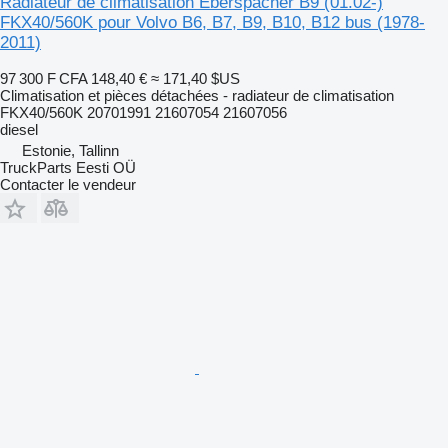
Radiateur de climatisation Eberspächer B9 (01.02-)
FKX40/560K pour Volvo B6, B7, B9, B10, B12 bus (1978-
2011)
97 300 F CFA
148,40 €
≈ 171,40 $US
Climatisation et pièces détachées - radiateur de climatisation
FKX40/560K 20701991 21607054 21607056
diesel
Estonie, Tallinn
TruckParts Eesti OÜ
Contacter le vendeur