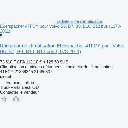
radiateur de climatisation
Eberspächer 4TFCY pour Volvo B6, B7, B9, B10, B12 bus (1978-
2011)
5
Radiateur de climatisation Eberspächer 4TFCY pour Volvo
B6, B7, B9, B10, B12 bus (1978-2011)
73 510 F CFA
112,10 €
≈ 129,50 $US
Climatisation et pièces détachées - radiateur de climatisation
4TFCY 21369845 21486837
diesel
Estonie, Tallinn
TruckParts Eesti OÜ
Contacter le vendeur