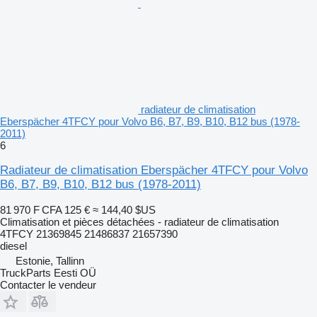
radiateur de climatisation
Eberspächer 4TFCY pour Volvo B6, B7, B9, B10, B12 bus (1978-
2011)
6
Radiateur de climatisation Eberspächer 4TFCY pour Volvo
B6, B7, B9, B10, B12 bus (1978-2011)
81 970 F CFA
125 €
≈ 144,40 $US
Climatisation et pièces détachées - radiateur de climatisation
4TFCY 21369845 21486837 21657390
diesel
Estonie, Tallinn
TruckParts Eesti OÜ
Contacter le vendeur