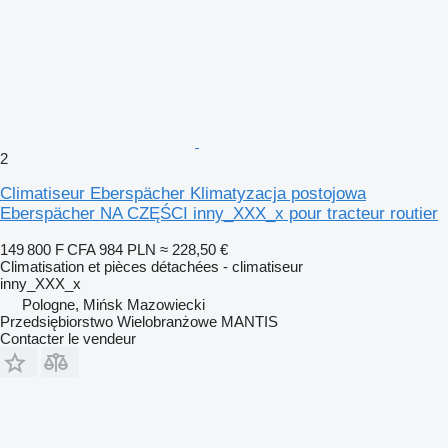
2
Climatiseur Eberspächer Klimatyzacja postojowa
Eberspächer NA CZĘŚCI inny_XXX_x pour tracteur routier
149 800 F CFA
984 PLN
≈ 228,50 €
Climatisation et pièces détachées - climatiseur
inny_XXX_x
Pologne, Mińsk Mazowiecki
Przedsiębiorstwo Wielobranżowe MANTIS
Contacter le vendeur