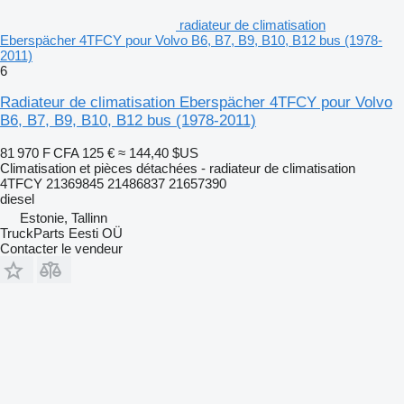
radiateur de climatisation
Eberspächer 4TFCY pour Volvo B6, B7, B9, B10, B12 bus (1978-
2011)
6
Radiateur de climatisation Eberspächer 4TFCY pour Volvo
B6, B7, B9, B10, B12 bus (1978-2011)
81 970 F CFA
125 €
≈ 144,40 $US
Climatisation et pièces détachées - radiateur de climatisation
4TFCY 21369845 21486837 21657390
diesel
Estonie, Tallinn
TruckParts Eesti OÜ
Contacter le vendeur