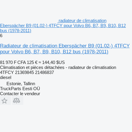
radiateur de climatisation
Eberspächer B9 (01.02-) 4TFCY pour Volvo B6, B7, B9, B10, B12
bus (1978-2011)
6
Radiateur de climatisation Eberspächer B9 (01.02-) 4TFCY
pour Volvo B6, B7, B9, B10, B12 bus (1978-2011)
81 970 F CFA
125 €
≈ 144,40 $US
Climatisation et pièces détachées - radiateur de climatisation
4TFCY 21369845 21486837
diesel
Estonie, Tallinn
TruckParts Eesti OÜ
Contacter le vendeur