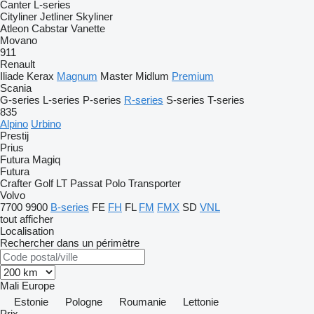
Canter
L-series
Cityliner
Jetliner
Skyliner
Atleon
Cabstar
Vanette
Movano
911
Renault
Iliade
Kerax
Magnum
Master
Midlum
Premium
Scania
G-series
L-series
P-series
R-series
S-series
T-series
835
Alpino
Urbino
Prestij
Prius
Futura
Magiq
Futura
Crafter
Golf
LT
Passat
Polo
Transporter
Volvo
7700
9900
B-series
FE
FH
FL
FM
FMX
SD
VNL
tout afficher
Localisation
Rechercher dans un périmètre
Mali
Europe
Estonie
Pologne
Roumanie
Lettonie
Prix