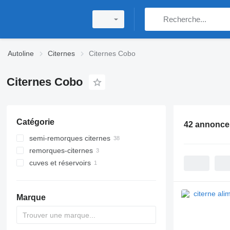
Autoline
Citernes
Citernes Cobo
Citernes Cobo
Catégorie
42 annonce
semi-remorques citernes
remorques-citernes
citernes de carburant
cuves et réservoirs
citernes de bitume
remorques citernes de carburant
camions citernes semi-remorques
réservoirs cylindriques
citernes alimentaires
Marque
citernes de silo