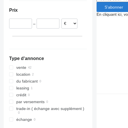
Royaume-Uni
S'abonner
Prix
Portugal
En cliquant ici, 
Pologne
–
Type d'annonce
vente
location
du fabricant
leasing
crédit
par versements
trade-in ( échange avec supplément )
échange