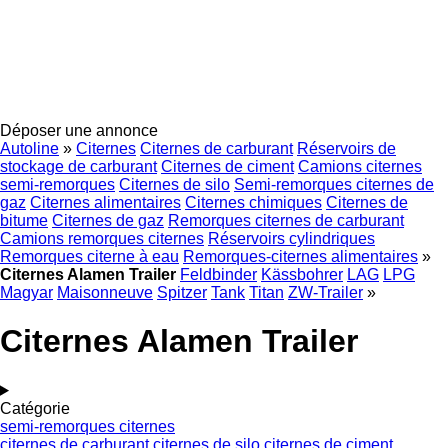
Déposer une annonce
Autoline
»
Citernes
Citernes de carburant
Réservoirs de
stockage de carburant
Citernes de ciment
Camions citernes
semi-remorques
Citernes de silo
Semi-remorques citernes de
gaz
Citernes alimentaires
Citernes chimiques
Citernes de
bitume
Citernes de gaz
Remorques citernes de carburant
Camions remorques citernes
Réservoirs cylindriques
Remorques citerne à eau
Remorques-citernes alimentaires
»
Citernes Alamen Trailer
Feldbinder
Kässbohrer
LAG
LPG
Magyar
Maisonneuve
Spitzer
Tank
Titan
ZW-Trailer
»
Citernes Alamen Trailer
Catégorie
semi-remorques citernes
citernes de carburant
citernes de silo
citernes de ciment