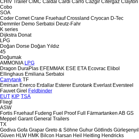
CHIV Trailer
CIMC
Caldal
Cardi
Carro
Cazgir
Citergaz
Clayton
Cobo
SOA
Coder
Comet
Crane Fruehauf
Crossland
Cryocan
D-Tec
Demmler
Demo Serbatoi
Deutz-Fahr
K series
Dijkstra
Donat
LPG
Doğan Dorse
Doğan Yıldız
45
Doğumak
AMMONIA
LPG
Dragon
DuraPlas
EFEMMAK
ESE
ETA
Ecovrac
Elibol
Ellinghaus
Emiliana Serbatoi
Carrytank
TF
Emirsan
Enerco
Erdallar
Esterer
Eurotank
Everlast
Eversteel
Fauvet Girel
Feldbinder
EUT
KIP
TSA
Fliegl
ASW
Fortis
Fruehauf
Fudeng
Fuel Proof
Full
Färmartanken AB
GS
Meppel
Garant
General Trailers
TX
Godiva
Gofa
Grapar
Greto & Söhne
Guhur
Götlinds
Gürleşenyıl
Güven
HLW
HMK Bilcon
Harsan
Heil
Heitling
Hendricks