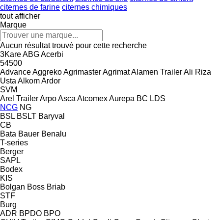
citernes de farine
citernes chimiques
tout afficher
Marque
Aucun résultat trouvé pour cette recherche
3Kare
ABG
Acerbi
54500
Advance
Aggreko
Agrimaster
Agrimat
Alamen Trailer
Ali Riza
Usta
Alkom
Ardor
SVM
Arel Trailer
Arpo
Asca
Atcomex
Aurepa
BC LDS
NCG
NG
BSL
BSLT
Baryval
CB
Bata
Bauer
Benalu
T-series
Berger
SAPL
Bodex
KIS
Bolgan
Boss
Briab
STF
Burg
ADR
BPDO
BPO