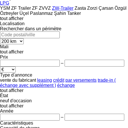
LPG
YSM
ZF Trailer
ZF
ZVVZ
ZW-Trailer
Zasta
Zorzi
Çarsan
Özgül
Öztreyler
Üçel Paslanmaz
Şahin Tanker
tout afficher
Localisation
Rechercher dans un périmètre
Mali
tout afficher
Prix
–
Type d'annonce
vente
du fabricant
leasing
crédit
par versements
trade-in (
échange avec supplément )
échange
tout afficher
État
neuf
d'occasion
tout afficher
Année
–
Caractéristiques