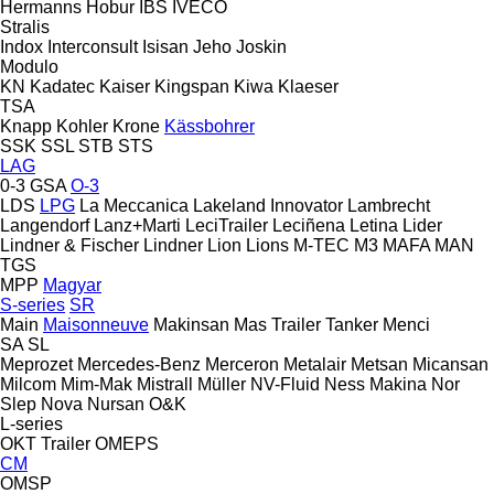
Hermanns
Hobur
IBS
IVECO
Stralis
Indox
Interconsult
Isisan
Jeho
Joskin
Modulo
KN
Kadatec
Kaiser
Kingspan
Kiwa
Klaeser
TSA
Knapp
Kohler
Krone
Kässbohrer
SSK
SSL
STB
STS
LAG
0-3
GSA
O-3
LDS
LPG
La Meccanica
Lakeland Innovator
Lambrecht
Langendorf
Lanz+Marti
LeciTrailer
Leciñena
Letina
Lider
Lindner & Fischer
Lindner
Lion
Lions
M-TEC
M3
MAFA
MAN
TGS
MPP
Magyar
S-series
SR
Main
Maisonneuve
Makinsan
Mas Trailer Tanker
Menci
SA
SL
Meprozet
Mercedes-Benz
Merceron
Metalair
Metsan
Micansan
Milcom
Mim-Mak
Mistrall
Müller
NV-Fluid
Ness Makina
Nor
Slep
Nova
Nursan
O&K
L-series
OKT Trailer
OMEPS
CM
OMSP