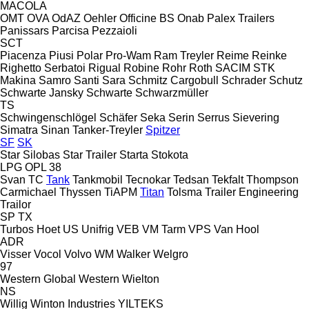
MACOLA
OMT
OVA
OdAZ
Oehler
Officine BS
Onab
Palex Trailers
Panissars
Parcisa
Pezzaioli
SCT
Piacenza
Piusi
Polar
Pro-Wam
Ram Treyler
Reime
Reinke
Righetto Serbatoi
Rigual
Robine
Rohr
Roth
SACIM
STK
Makina
Samro
Santi
Sara
Schmitz Cargobull
Schrader
Schutz
Schwarte Jansky
Schwarte
Schwarzmüller
TS
Schwingenschlögel
Schäfer
Seka
Serin
Serrus
Sievering
Simatra
Sinan Tanker-Treyler
Spitzer
SF
SK
Star Silobas
Star Trailer
Starta
Stokota
LPG
OPL 38
Svan
TC
Tank
Tankmobil
Tecnokar
Tedsan
Tekfalt
Thompson
Carmichael
Thyssen
TiAPM
Titan
Tolsma
Trailer Engineering
Trailor
SP
TX
Turbos Hoet
US
Unifrig
VEB
VM Tarm
VPS
Van Hool
ADR
Visser
Vocol
Volvo
WM
Walker
Welgro
97
Western Global
Western
Wielton
NS
Willig
Winton Industries
YILTEKS