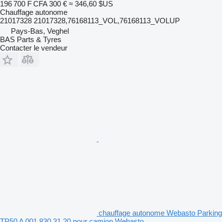
196 700 F CFA
300 €
≈ 346,60 $US
Chauffage autonome
21017328 21017328,76168113_VOL,76168113_VOLUP
Pays-Bas, Veghel
BAS Parts & Tyres
Contacter le vendeur
chauffage autonome Webasto Parking
TP50 A 001 830 31 20 pour camion Webasto