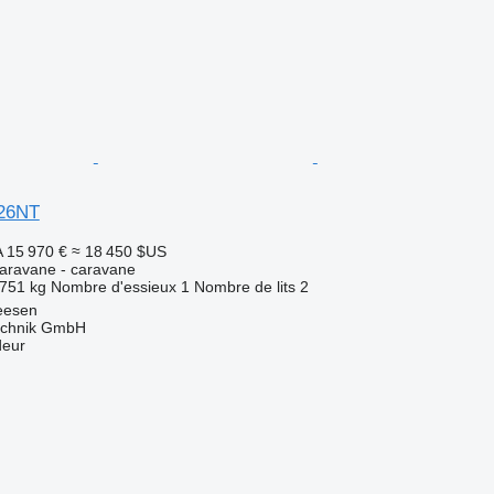
26NT
A
15 970 €
≈ 18 450 $US
aravane - caravane
751 kg
Nombre d'essieux
1
Nombre de lits
2
eesen
technik GmbH
deur