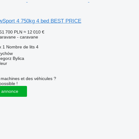
wSport 4 750kg 4 bed BEST PRICE
51 700 PLN
≈ 12 010 €
aravane - caravane
x
1
Nombre de lits
4
rychów
zegorz Bylica
deur
machines et des véhicules ?
possible !
 annonce