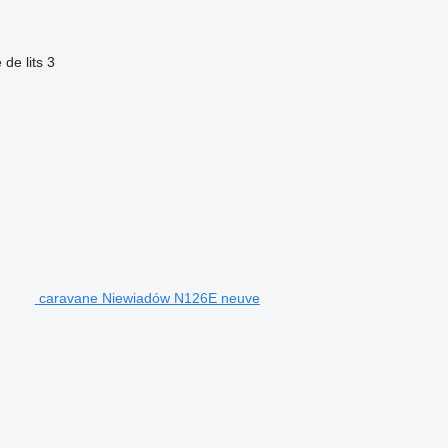
de lits
3
caravane Niewiadów N126E neuve