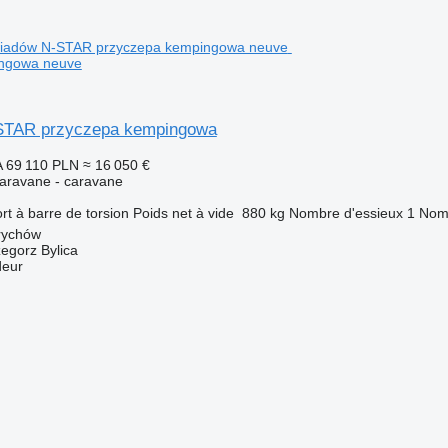
ingowa neuve
STAR przyczepa kempingowa
A
69 110 PLN
≈ 16 050 €
aravane - caravane
rt à barre de torsion
Poids net à vide
880 kg
Nombre d'essieux
1
Nomb
rychów
zegorz Bylica
deur