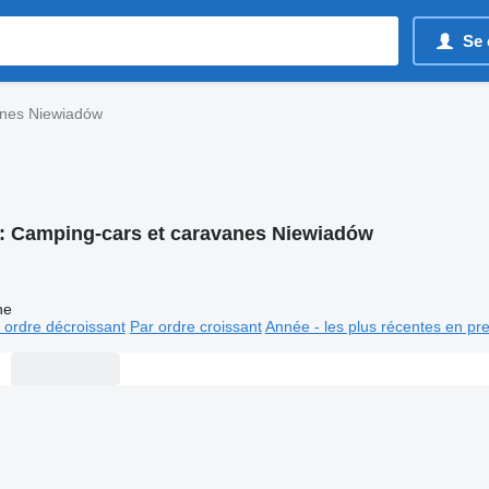
Se 
anes Niewiadów
:
Camping-cars et caravanes Niewiadów
ne
 ordre décroissant
Par ordre croissant
Année - les plus récentes en pr