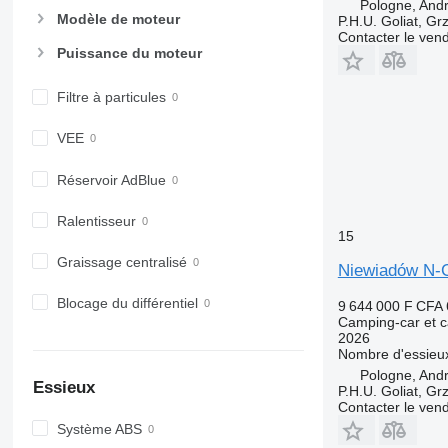
Pologne, And
Modèle de moteur
P.H.U. Goliat, Gr
Contacter le ven
Puissance du moteur
Filtre à particules
VEE
Réservoir AdBlue
Ralentisseur
15
Graissage centralisé
Niewiadów N-
Blocage du différentiel
9 644 000 F CFA
Camping-car et c
2026
Nombre d'essieu
Pologne, And
Essieux
P.H.U. Goliat, Gr
Contacter le ven
Système ABS