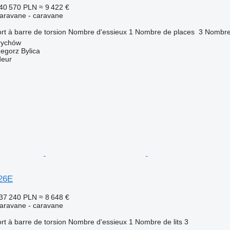
40 570 PLN
≈ 9 422 €
aravane - caravane
rt à barre de torsion
Nombre d'essieux
1
Nombre de places
3
Nombre 
rychów
zegorz Bylica
deur
26E
37 240 PLN
≈ 8 648 €
aravane - caravane
rt à barre de torsion
Nombre d'essieux
1
Nombre de lits
3