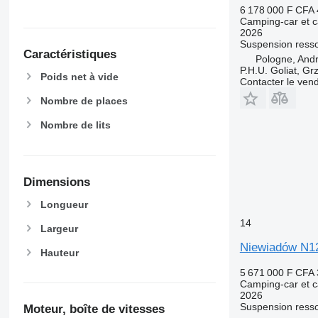
6 178 000 F CFA
Camping-car et c
2026
Suspension
resso
Caractéristiques
Pologne, And
P.H.U. Goliat, Gr
Poids net à vide
Contacter le ven
Nombre de places
Nombre de lits
Dimensions
Longueur
14
Largeur
Niewiadów N1
Hauteur
5 671 000 F CFA
Camping-car et c
2026
Suspension
resso
Moteur, boîte de vitesses