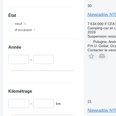
30
Niewiadów N
État
neuf
7 634 000 F CFA
Camping-car et c
d'occasion
2026
Suspension
resso
Pologne, And
P.H.U. Goliat, Gr
Année
Contacter le ven
–
Kilométrage
21
–
km
Niewiadów N