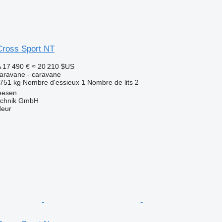
ross Sport NT
A
17 490 €
≈ 20 210 $US
aravane - caravane
751 kg
Nombre d'essieux
1
Nombre de lits
2
eesen
technik GmbH
deur