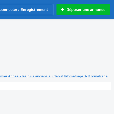
connecter / Enregistrement
Déposer une annonce
emier
Année - les plus anciens au début
Kilométrage ⬊
Kilométrage