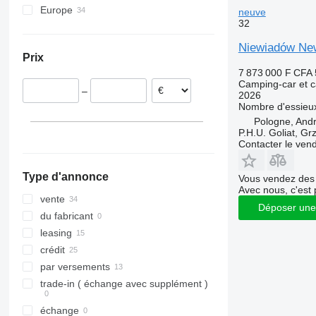
Europe
neuve
32
Pologne
Allemagne
Niewiadów Ne
Prix
7 873 000 F CFA
Camping-car et c
–
2026
Nombre d'essieu
Pologne, And
P.H.U. Goliat, Gr
Contacter le ven
Type d'annonce
Vous vendez des 
Avec nous, c'est 
vente
Déposer une
du fabricant
leasing
crédit
par versements
trade-in ( échange avec supplément )
échange