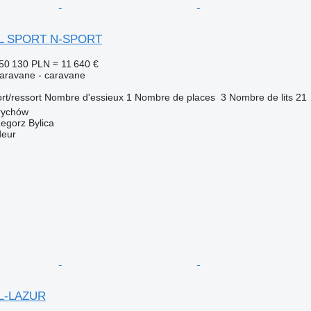
TL SPORT N-SPORT
50 130 PLN
≈ 11 640 €
aravane - caravane
rt/ressort
Nombre d'essieux
1
Nombre de places
3
Nombre de lits
21
rychów
zegorz Bylica
deur
TL-LAZUR