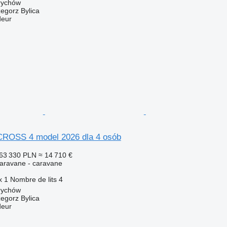
rychów
zegorz Bylica
deur
CROSS 4 model 2026 dla 4 osób
63 330 PLN
≈ 14 710 €
aravane - caravane
x
1
Nombre de lits
4
rychów
zegorz Bylica
deur