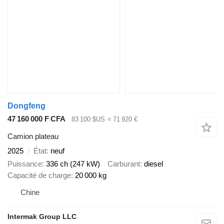
Dongfeng
47 160 000 F CFA
83 100 $US
≈ 71 920 €
Camion plateau
2025
État
neuf
Puissance
336 ch (247 kW)
Carburant
diesel
Capacité de charge
20 000 kg
Chine
Intermak Group LLC