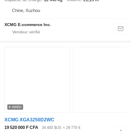
Chine, Xuzhou
XCMG E-commerce Inc.
VIDÉO
XCMG XGA3250D2WC
19 520 000 F CFA
34 400 $US
≈ 29 770 €