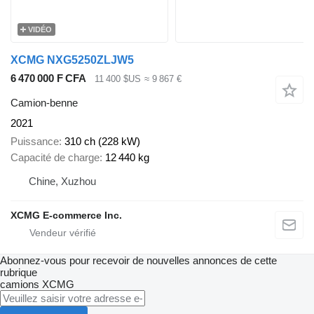
VIDÉO
XCMG NXG5250ZLJW5
6 470 000 F CFA
11 400 $US
≈ 9 867 €
Camion-benne
2021
Puissance
310 ch (228 kW)
Capacité de charge
12 440 kg
Chine, Xuzhou
XCMG E-commerce Inc.
Abonnez-vous pour recevoir de nouvelles annonces de cette
rubrique
camions
XCMG