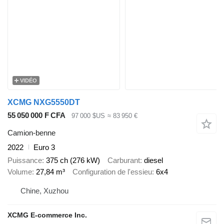
VIDÉO
XCMG NXG5550DT
55 050 000 F CFA
97 000 $US
≈ 83 950 €
Camion-benne
2022
Euro 3
Puissance
375 ch (276 kW)
Carburant
diesel
Volume
27,84 m³
Configuration de l'essieu
6x4
Chine, Xuzhou
XCMG E-commerce Inc.