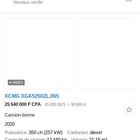
VIDÉO
XCMG XGA5250ZLJN5
25 540 000 F CFA
45 000 $US
≈ 38 950 €
Camion-benne
2020
Puissance
350 ch (257 kW)
Carburant
diesel
Capacité de charge
12 440 kg
Volume
21,15 m³