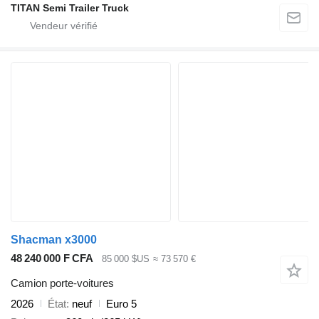
TITAN Semi Trailer Truck
Shacman x3000
48 240 000 F CFA
85 000 $US
≈ 73 570 €
Camion porte-voitures
2026
État
neuf
Euro 5