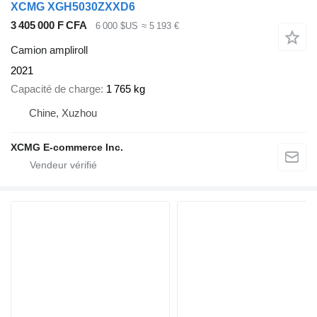
XCMG XGH5030ZXXD6
3 405 000 F CFA
6 000 $US
≈ 5 193 €
Camion ampliroll
2021
Capacité de charge
1 765 kg
Chine, Xuzhou
XCMG E-commerce Inc.