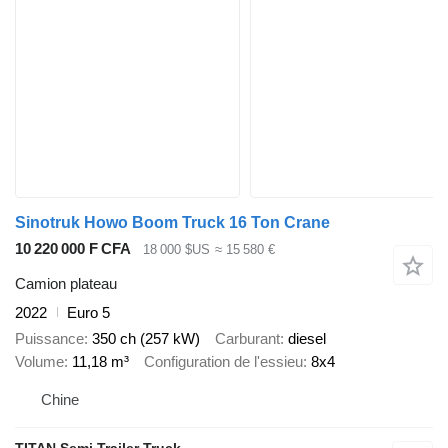
Sinotruk Howo Boom Truck 16 Ton Crane
10 220 000 F CFA
18 000 $US
≈ 15 580 €
Camion plateau
2022
Euro 5
Puissance
350 ch (257 kW)
Carburant
diesel
Volume
11,18 m³
Configuration de l'essieu
8x4
Chine
TITAN Semi Trailer Truck