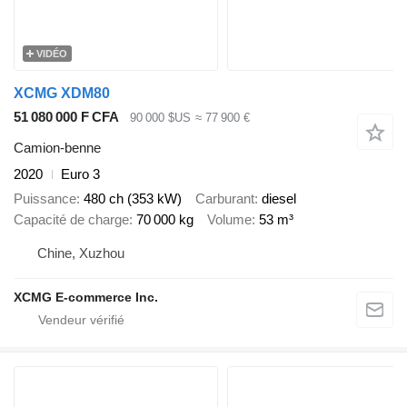
VIDÉO
XCMG XDM80
51 080 000 F CFA
90 000 $US
≈ 77 900 €
Camion-benne
2020
Euro 3
Puissance
480 ch (353 kW)
Carburant
diesel
Capacité de charge
70 000 kg
Volume
53 m³
Chine, Xuzhou
XCMG E-commerce Inc.