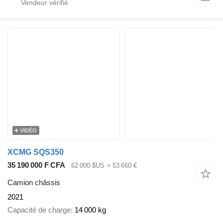
VIDÉO
XCMG SQS350
35 190 000 F CFA
62 000 $US
≈ 53 660 €
Camion châssis
2021
Capacité de charge
14 000 kg