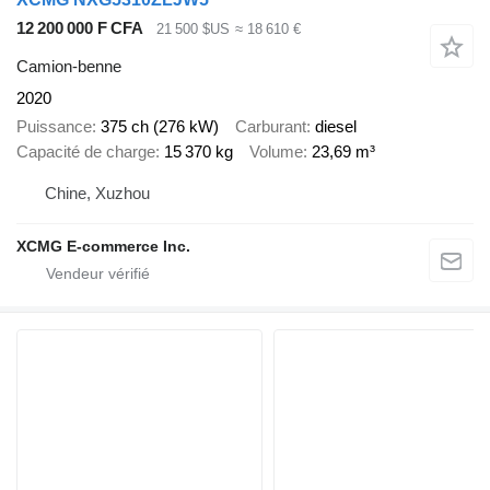
12 200 000 F CFA
21 500 $US
≈ 18 610 €
Camion-benne
2020
Puissance
375 ch (276 kW)
Carburant
diesel
Capacité de charge
15 370 kg
Volume
23,69 m³
Chine, Xuzhou
XCMG E-commerce Inc.