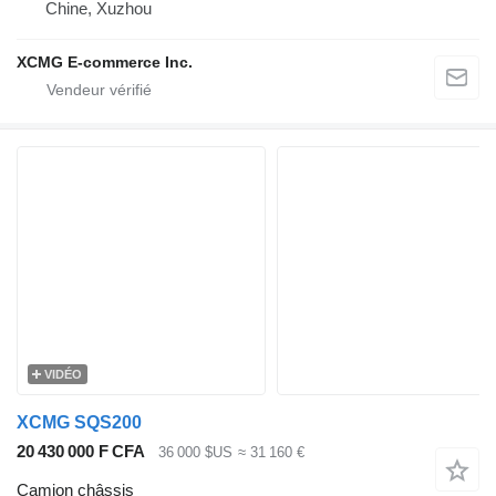
Chine, Xuzhou
XCMG E-commerce Inc.
VIDÉO
XCMG SQS200
20 430 000 F CFA
36 000 $US
≈ 31 160 €
Camion châssis