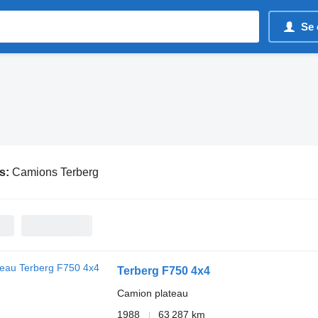
Se 
s:
Camions Terberg
Terberg F750 4x4
Camion plateau
1988
63 287 km