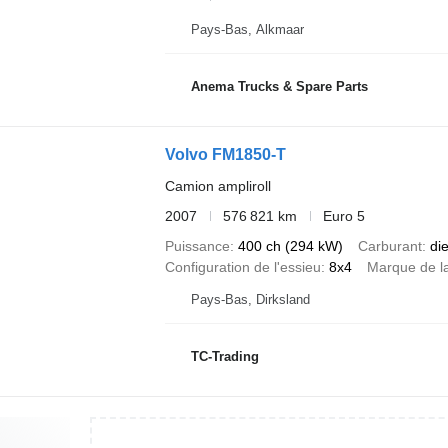
Pays-Bas, Alkmaar
Anema Trucks & Spare Parts
Volvo FM1850-T
Camion ampliroll
2007
576 821 km
Euro 5
Puissance
400 ch (294 kW)
Carburant
di
Configuration de l'essieu
8x4
Marque de la
Pays-Bas, Dirksland
TC-Trading