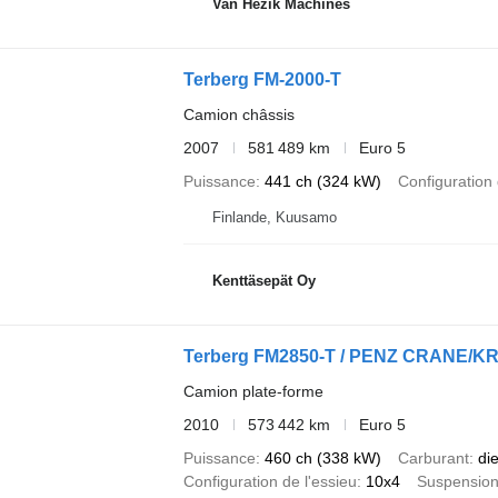
Van Hezik Machines
Terberg FM-2000-T
Camion châssis
2007
581 489 km
Euro 5
Puissance
441 ch (324 kW)
Configuration 
Finlande, Kuusamo
Kenttäsepät Oy
Terberg FM2850-T / PENZ CRANE/KR
Camion plate-forme
2010
573 442 km
Euro 5
Puissance
460 ch (338 kW)
Carburant
di
Configuration de l'essieu
10x4
Suspensio