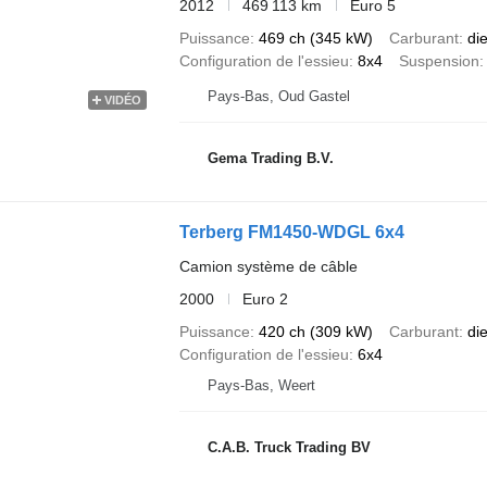
2012
469 113 km
Euro 5
Puissance
469 ch (345 kW)
Carburant
di
Configuration de l'essieu
8x4
Suspension
Pays-Bas, Oud Gastel
VIDÉO
Gema Trading B.V.
Terberg FM1450-WDGL 6x4
Camion système de câble
2000
Euro 2
Puissance
420 ch (309 kW)
Carburant
di
Configuration de l'essieu
6x4
Pays-Bas, Weert
C.A.B. Truck Trading BV