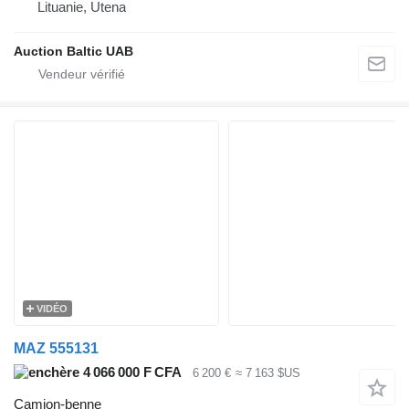
Lituanie, Utena
Auction Baltic UAB
VIDÉO
MAZ 555131
4 066 000 F CFA
6 200 €
≈ 7 163 $US
Camion-benne