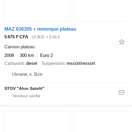
MAZ 630305 + remorque plateau
5 675 F CFA
10 $US
≈ 8,66 €
Camion plateau
2008
300 km
Euro 2
Carburant
diesel
Suspension
ressort/ressort
Ukraine, s. Bziv
STOV "Ahro Satelit"