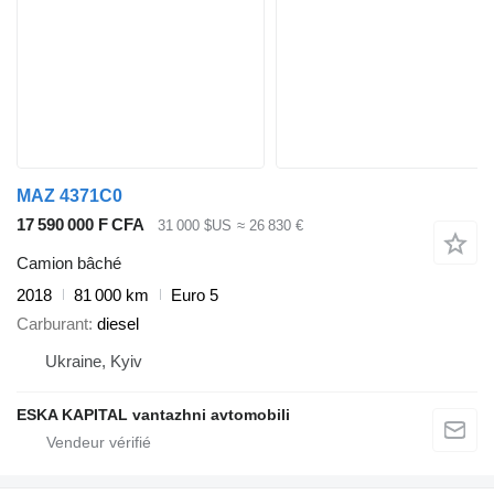
MAZ 4371C0
17 590 000 F CFA
31 000 $US
≈ 26 830 €
Camion bâché
2018
81 000 km
Euro 5
Carburant
diesel
Ukraine, Kyiv
ESKA KAPITAL vantazhni avtomobili