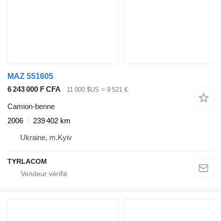
MAZ 551605
6 243 000 F CFA
11 000 $US
≈ 9 521 €
Camion-benne
2006
239 402 km
Ukraine, m.Kyiv
TYRLACOM