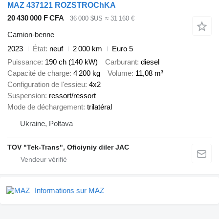
MAZ 437121 ROZSTROChKA
20 430 000 F CFA
36 000 $US
≈ 31 160 €
Camion-benne
2023
État
neuf
2 000 km
Euro 5
Puissance
190 ch (140 kW)
Carburant
diesel
Capacité de charge
4 200 kg
Volume
11,08 m³
Configuration de l'essieu
4x2
Suspension
ressort/ressort
Mode de déchargement
trilatéral
Ukraine, Poltava
TOV "Tek-Trans", Oficiyniy diler JAC
Informations sur MAZ