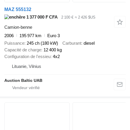
MAZ 555132
1 377 000 F CFA
2 100 €
≈ 2 426 $US
Camion-benne
2006
195 977 km
Euro 3
Puissance
245 ch (180 kW)
Carburant
diesel
Capacité de charge
12 400 kg
Configuration de l'essieu
4x2
Lituanie, Vilnius
Auction Baltic UAB