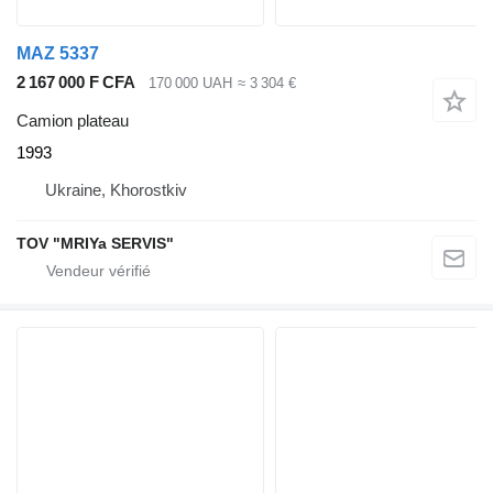
MAZ 5337
2 167 000 F CFA
170 000 UAH
≈ 3 304 €
Camion plateau
1993
Ukraine, Khorostkiv
TOV "MRIYa SERVIS"