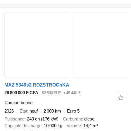
MAZ 5340s2 ROZSTROChKA
29 800 000 F CFA
52 500 $US
≈ 45 440 €
Camion-benne
2026
État
neuf
2 000 km
Euro 5
Puissance
240 ch (176 kW)
Carburant
diesel
Capacité de charge
10 000 kg
Volume
14,4 m³